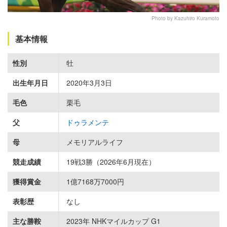
Photo by Kazuhiro Kuramoto
基本情報
性別
牡
出生年月日
2020年3月3日
毛色
栗毛
父
ドゥラメンテ
母
メモリアルライフ
競走成績
19戦3勝（2026年6月現在）
獲得賞金
1億7168万7000円
表彰歴
なし
主な勝鞍
2023年 NHKマイルカップ G1