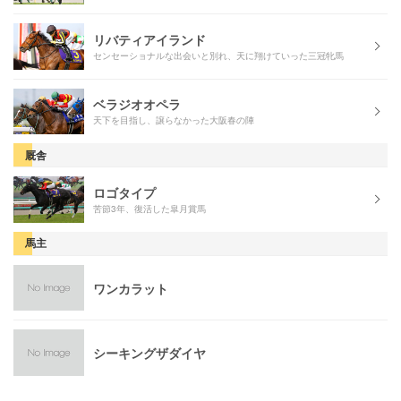
リバティアイランド
センセーショナルな出会いと別れ、天に翔けていった三冠牝馬
ベラジオオペラ
天下を目指し、譲らなかった大阪春の陣
厩舎
ロゴタイプ
苦節3年、復活した皐月賞馬
馬主
ワンカラット
シーキングザダイヤ