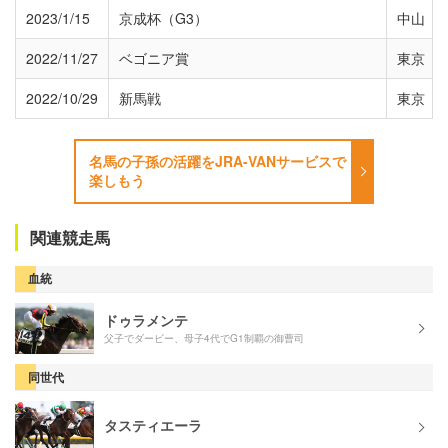
2023/1/15
京成杯（G3）
中山
2022/11/27
ベゴニア賞
東京
2022/10/29
新馬戦
東京
名馬の子孫の活躍をJRA-VANサービスで
楽しもう
関連競走馬
血統
ドゥラメンテ
父子でダービー、母子4代でG1制覇の御曹司
同世代
タスティエーラ