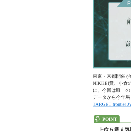
東京・京都開催が
NIKKEI賞、
に、今回は唯一の３
データから今年馬
TARGET frontier J
上位５番人気