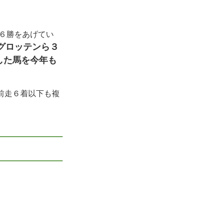
６勝をあげてい
グロッテンら３
利した馬を今年も
前走６着以下も複