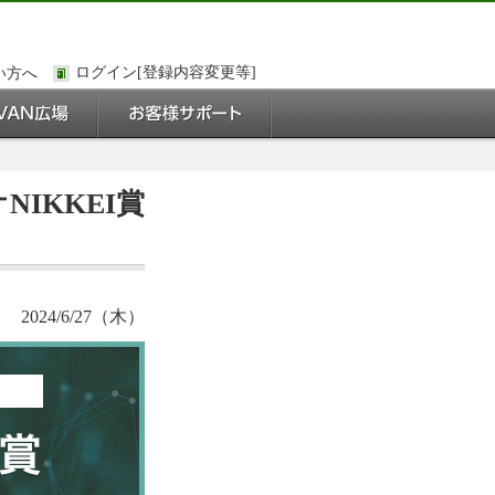
い方へ
IKKEI賞
2024/6/27（木）