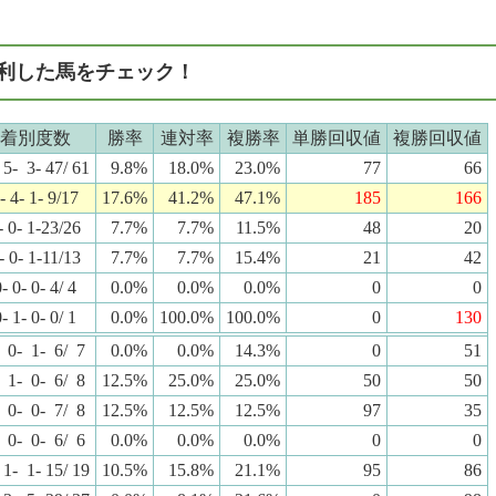
利した馬をチェック！
着別度数
勝率
連対率
複勝率
単勝回収値
複勝回収値
 5- 3- 47/ 61
9.8%
18.0%
23.0%
77
66
- 4- 1- 9/17
17.6%
41.2%
47.1%
185
166
- 0- 1-23/26
7.7%
7.7%
11.5%
48
20
- 0- 1-11/13
7.7%
7.7%
15.4%
21
42
- 0- 0- 4/ 4
0.0%
0.0%
0.0%
0
0
- 1- 0- 0/ 1
0.0%
100.0%
100.0%
0
130
 0- 1- 6/ 7
0.0%
0.0%
14.3%
0
51
 1- 0- 6/ 8
12.5%
25.0%
25.0%
50
50
 0- 0- 7/ 8
12.5%
12.5%
12.5%
97
35
 0- 0- 6/ 6
0.0%
0.0%
0.0%
0
0
 1- 1- 15/ 19
10.5%
15.8%
21.1%
95
86