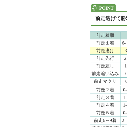
前走逃げて勝
前走着順
前走１着
6-
前走逃げ
3
前走先行
2
前走差し
1
前走追い込み
0
前走マクリ
0
前走２着
0-
前走３着
1-
前走４着
1-
前走５着
0-
前走6～9着
2-