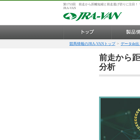
第1753回 前走から距離短縮と前走逃げ切りに注目！ 
JRA-VAN
競馬情報のJRA-VANトップ
>
データde
前走から距
分析