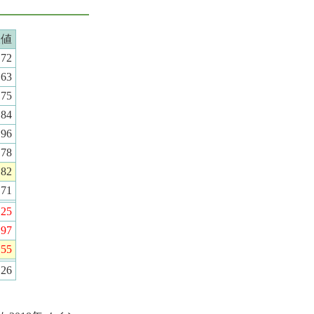
収値
72
63
75
84
96
78
82
71
125
97
155
26