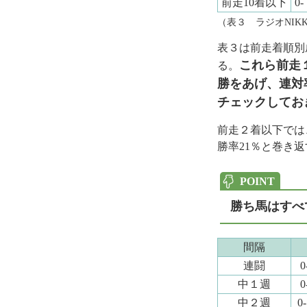
前走10着以下
0-
（表３ ラジオNIK
表３は前走着順別
これら前走
る。
勝をあげ、連対率
チェックしてお
前走２着以下では
勝率21％と巻き
勝ち馬はすべ
間隔
連闘
0
中１週
0
中２週
0-