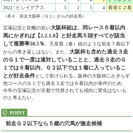
2022
ヒシイグアス
5
2
5
4
香港Ｃ２着
（表４ 前走大阪杯（Ｇ１）からの好走馬）
大阪杯組は、同レース６着以内
宝塚記念と距離の近い
馬にかぎれば【2.2.1.8】と好走馬５頭すべてが該当
して複勝率38.5％
。天皇賞（春）組のような前走７着以下
大阪杯も含めた過去３走
からの巻き返しはない。また、
のＧ１で一度は連対していることと、過去３走のＧ
１では６着以内、Ｇ２以下では１着に入っているこ
とが好走条件
として挙げられる。阪神の大阪杯にかぎらず
他コースのＧ１でも過去３走では６着以内が条件のため、
今年の宝塚記念が京都で代替されても傾向に変化はないも
のと考えたい。
前走Ｇ２以下なら５歳の穴馬が激走候補