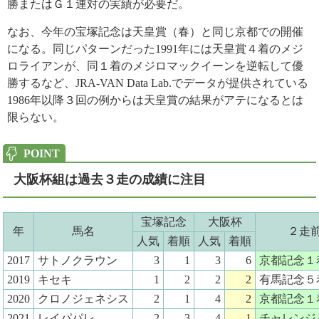
勝またはＧ１連対の実績が必要だ。
なお、今年の宝塚記念は天皇賞（春）と同じ京都での開催
になる。同じパターンだった1991年には天皇賞４着のメジ
ロライアンが、同１着のメジロマックイーンを逆転して優
勝するなど、JRA-VAN Data Lab.でデータが提供されている
1986年以降３回の例からは天皇賞の結果がアテになるとは
限らない。
大阪杯組は過去３走の成績に注目
宝塚記念
大阪杯
年
馬名
２走
人気
着順
人気
着順
2017
サトノクラウン
3
1
3
6
京都記念１
2019
キセキ
1
2
2
2
有馬記念５
2020
クロノジェネシス
2
1
4
2
京都記念１
2021
レイパパレ
2
3
4
1
チャレンジ