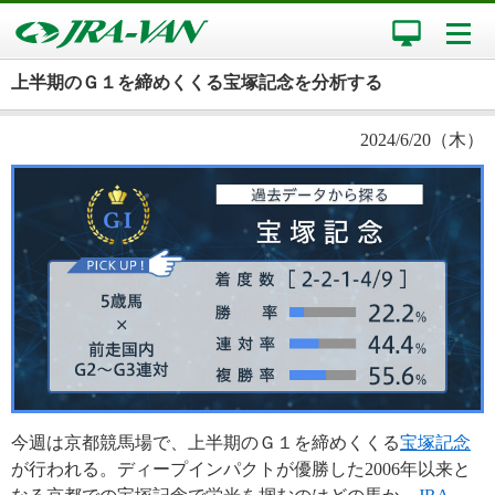
上半期のＧ１を締めくくる宝塚記念を分析する
2024/6/20（木）
今週は京都競馬場で、上半期のＧ１を締めくくる
宝塚記念
が行われる。ディープインパクトが優勝した2006年以来と