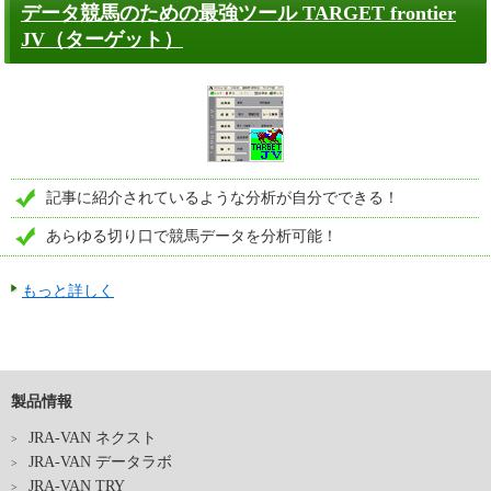
データ競馬のための最強ツール TARGET frontier
JV（ターゲット）
記事に紹介されているような分析が自分でできる！
あらゆる切り口で競馬データを分析可能！
もっと詳しく
製品情報
JRA-VAN ネクスト
JRA-VAN データラボ
JRA-VAN TRY