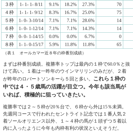
３枠
1- 1- 1- 8/11
9.1%
18.2%
27.3%
70
４枠
1- 1- 1- 9/12
8.3%
16.7%
25.0%
75
５枠
1- 0- 3-10/14
7.1%
7.1%
28.6%
14
６枠
1- 0- 1-12/14
7.1%
7.1%
14.3%
14
７枠
0- 0- 1-14/15
0.0%
0.0%
6.7%
0
８枠
1- 1- 0-15/17
5.9%
11.8%
11.8%
65
（表１ オールカマー近８年の枠番別成績）
まずは枠番別成績。複勝率トップは最内の１枠で60.0％と抜
けて高い。１着は一昨年のウインマリリンのみだが、２着
これら１枠の
が昨年のロバートソンキーら５回と多い。
中では４・５歳馬の活躍が目立つ。今年も該当馬が
いれば、積極的に狙っていきたい。
複勝率では２～５枠が20％台で、６枠から外は15％未満。
先週同コースで行われたセントライト記念では１番人気２
着ソールオリエンス以外、１～４枠の馬が１頭ずつ５着以
内に入ったように今年も内枠有利の状況といえそうだ。