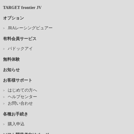
TARGET frontier JV
オプション
JRAレーシングビュアー
有料会員サービス
パドックアイ
無料体験
お知らせ
お客様サポート
はじめての方へ
ヘルプセンター
お問い合わせ
各種お手続き
購入申込