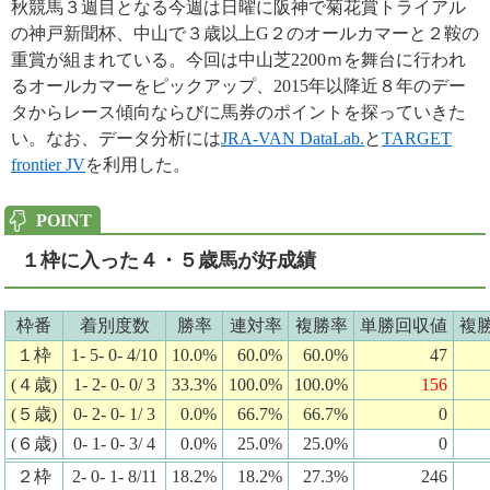
秋競馬３週目となる今週は日曜に阪神で菊花賞トライアル
の神戸新聞杯、中山で３歳以上G２のオールカマーと２鞍の
重賞が組まれている。今回は中山芝2200ｍを舞台に行われ
るオールカマーをピックアップ、2015年以降近８年のデー
タからレース傾向ならびに馬券のポイントを探っていきた
い。なお、データ分析には
JRA-VAN DataLab.
と
TARGET
frontier JV
を利用した。
１枠に入った４・５歳馬が好成績
枠番
着別度数
勝率
連対率
複勝率
単勝回収値
複
１枠
1- 5- 0- 4/10
10.0%
60.0%
60.0%
47
(４歳)
1- 2- 0- 0/ 3
33.3%
100.0%
100.0%
156
(５歳)
0- 2- 0- 1/ 3
0.0%
66.7%
66.7%
0
(６歳)
0- 1- 0- 3/ 4
0.0%
25.0%
25.0%
0
２枠
2- 0- 1- 8/11
18.2%
18.2%
27.3%
246