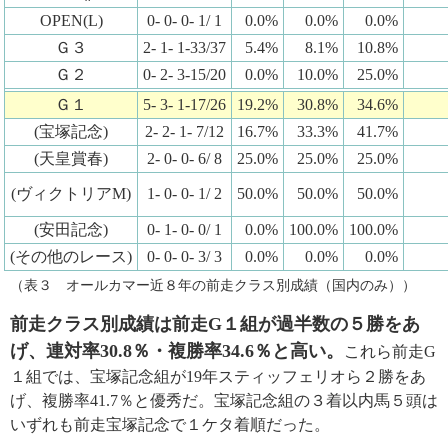
OPEN(L)
0- 0- 0- 1/ 1
0.0%
0.0%
0.0%
Ｇ３
2- 1- 1-33/37
5.4%
8.1%
10.8%
Ｇ２
0- 2- 3-15/20
0.0%
10.0%
25.0%
Ｇ１
5- 3- 1-17/26
19.2%
30.8%
34.6%
(宝塚記念)
2- 2- 1- 7/12
16.7%
33.3%
41.7%
(天皇賞春)
2- 0- 0- 6/ 8
25.0%
25.0%
25.0%
(ヴィクトリアM)
1- 0- 0- 1/ 2
50.0%
50.0%
50.0%
(安田記念)
0- 1- 0- 0/ 1
0.0%
100.0%
100.0%
(その他のレース)
0- 0- 0- 3/ 3
0.0%
0.0%
0.0%
（表３ オールカマー近８年の前走クラス別成績（国内のみ））
前走クラス別成績は前走G１組が過半数の５勝をあ
げ、連対率30.8％・複勝率34.6％と高い。
これら前走G
１組では、宝塚記念組が19年スティッフェリオら２勝をあ
げ、複勝率41.7％と優秀だ。宝塚記念組の３着以内馬５頭は
いずれも前走宝塚記念で１ケタ着順だった。