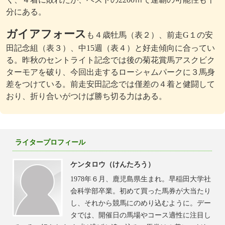
分にある。
ガイアフォース
も４歳牡馬（表２）、前走G１の安
田記念組（表３）、中15週（表４）と好走傾向に合ってい
る。昨秋のセントライト記念では後の菊花賞馬アスクビク
ターモアを破り、今回出走するローシャムパークに３馬身
差をつけている。前走安田記念では僅差の４着と健闘して
おり、折り合いがつけば勝ち切る力はある。
ライタープロフィール
ケンタロウ（けんたろう）
1978年６月、鹿児島県生まれ。早稲田大学社
会科学部卒業。初めて買った馬券が大当たり
し、それから競馬にのめり込むように。デー
タでは、開催日の馬場やコース適性に注目し