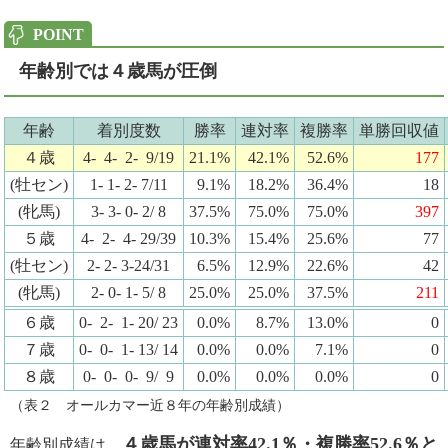
年齢別では４歳馬が圧倒
年齢
着別度数
勝率
連対率
複勝率
単勝回収値
４歳
4- 4- 2- 9/19
21.1%
42.1%
52.6%
177
(牡セン)
1- 1- 2- 7/11
9.1%
18.2%
36.4%
18
(牝馬)
3- 3- 0- 2/ 8
37.5%
75.0%
75.0%
397
５歳
4- 2- 4- 29/39
10.3%
15.4%
25.6%
77
(牡セン)
2- 2- 3-24/31
6.5%
12.9%
22.6%
42
(牝馬)
2- 0- 1- 5/ 8
25.0%
25.0%
37.5%
211
６歳
0- 2- 1- 20/ 23
0.0%
8.7%
13.0%
0
７歳
0- 0- 1- 13/ 14
0.0%
0.0%
7.1%
0
８歳
0- 0- 0- 9/ 9
0.0%
0.0%
0.0%
0
（表２ オールカマー近８年の年齢別成績）
４歳馬が連対率42.1％・複勝率52.6％と
年齢別成績は、