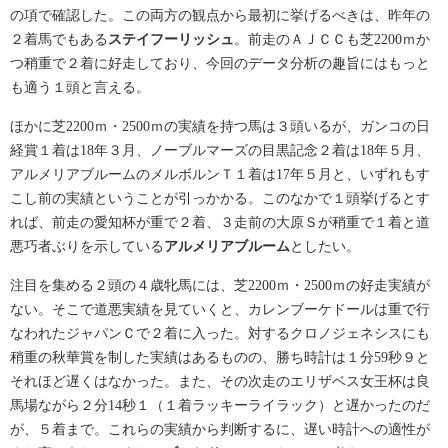
の項で確認した。この両方の観点から最初に挙げるべきは、昨年の
２着馬でもある
ステイフーリッシュ
。前走のＡＪＣＣも芝2200ｍか
つ稍重で２着に好走しており、今回のデータ分析の趣旨にはもっと
も適う１頭と言える。
ほかに芝2200ｍ・2500ｍの実績を持つ馬は３頭いるが、ガンコの日
経賞１着は18年３月、ノーブルマーズの目黒記念２着は18年５月、
アルメリアブルームのメルボルンＴ１着は17年５月と、いずれもす
こし前の実績ということが引っかかる。このなかで１頭挙げるとす
れば、前走の愛知杯が重で２着、３走前の大原Ｓが稍重で１着と道
悪巧者ぶりを示している
アルメリアブルーム
としたい。
注目を集める２頭の４歳牝馬には、芝2200ｍ・2500ｍの好走実績が
ない。そこで道悪実績を見ていくと、カレンブーケドールは重で行
なわれたジャパンＣで２着に入った。対するクロノジェネシスにも
稍重の秋華賞を制した実績はあるものの、勝ち時計は１分59秒９と
それほど遅くはなかった。また、その次走のエリザベス女王杯は良
馬場ながら２分14秒１（１着ラッキーライラック）と遅かったのだ
が、５着まで。これらの実績から判断するに、遅い時計への適性が