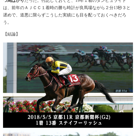
つ馬ばかり
だった。付記しておくと、19年１着のダンビュライト
は、前年のＡＪＣＣ１着時の勝ち時計が良馬場ながら２分13秒３と
遅めで、道悪に限らずこうした実績にも目を配っておくべきだろ
う。
【結論】