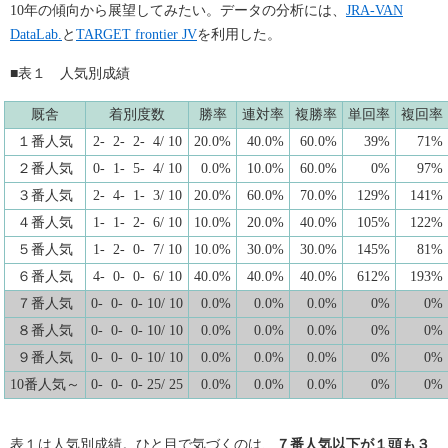
10年の傾向から展望してみたい。データの分析には、
JRA-VAN
DataLab.
と
TARGET frontier JV
を利用した。
■表１ 人気別成績
厩舎
着別度数
勝率
連対率
複勝率
単回率
複回率
１番人気
2- 2- 2- 4/ 10
20.0%
40.0%
60.0%
39%
71%
２番人気
0- 1- 5- 4/ 10
0.0%
10.0%
60.0%
0%
97%
３番人気
2- 4- 1- 3/ 10
20.0%
60.0%
70.0%
129%
141%
４番人気
1- 1- 2- 6/ 10
10.0%
20.0%
40.0%
105%
122%
５番人気
1- 2- 0- 7/ 10
10.0%
30.0%
30.0%
145%
81%
６番人気
4- 0- 0- 6/ 10
40.0%
40.0%
40.0%
612%
193%
７番人気
0- 0- 0- 10/ 10
0.0%
0.0%
0.0%
0%
0%
８番人気
0- 0- 0- 10/ 10
0.0%
0.0%
0.0%
0%
0%
９番人気
0- 0- 0- 10/ 10
0.0%
0.0%
0.0%
0%
0%
10番人気～
0- 0- 0- 25/ 25
0.0%
0.0%
0.0%
0%
0%
表１は人気別成績。ひと目で気づくのは、
７番人気以下が１頭も３