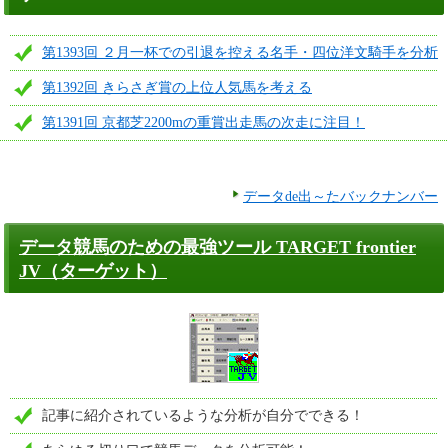
第1393回 ２月一杯での引退を控える名手・四位洋文騎手を分析
第1392回 きらさぎ賞の上位人気馬を考える
第1391回 京都芝2200mの重賞出走馬の次走に注目！
データde出～たバックナンバー
データ競馬のための最強ツール TARGET frontier
JV（ターゲット）
記事に紹介されているような分析が自分でできる！