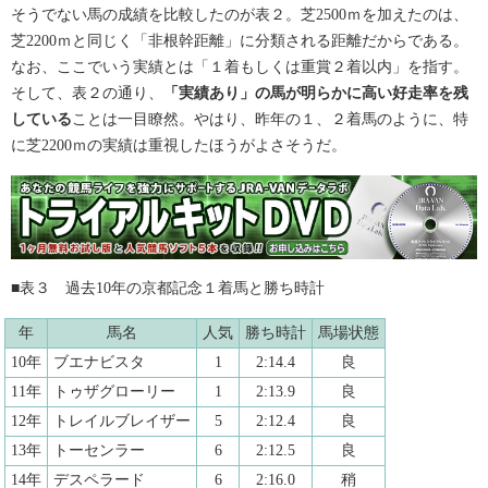
そうでない馬の成績を比較したのが表２。芝2500ｍを加えたのは、
芝2200ｍと同じく「非根幹距離」に分類される距離だからである。
なお、ここでいう実績とは「１着もしくは重賞２着以内」を指す。
そして、表２の通り、
「実績あり」の馬が明らかに高い好走率を残
している
ことは一目瞭然。やはり、昨年の１、２着馬のように、特
に芝2200ｍの実績は重視したほうがよさそうだ。
■表３ 過去10年の京都記念１着馬と勝ち時計
年
馬名
人気
勝ち時計
馬場状態
10年
ブエナビスタ
1
2:14.4
良
11年
トゥザグローリー
1
2:13.9
良
12年
トレイルブレイザー
5
2:12.4
良
13年
トーセンラー
6
2:12.5
良
14年
デスペラード
6
2:16.0
稍