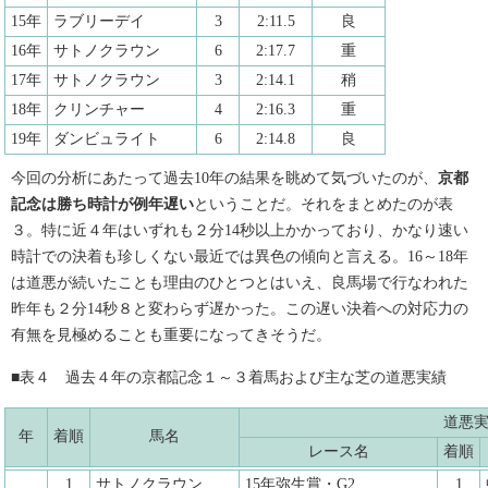
15年
ラブリーデイ
3
2:11.5
良
16年
サトノクラウン
6
2:17.7
重
17年
サトノクラウン
3
2:14.1
稍
18年
クリンチャー
4
2:16.3
重
19年
ダンビュライト
6
2:14.8
良
今回の分析にあたって過去10年の結果を眺めて気づいたのが、
京都
記念は勝ち時計が例年遅い
ということだ。それをまとめたのが表
３。特に近４年はいずれも２分14秒以上かかっており、かなり速い
時計での決着も珍しくない最近では異色の傾向と言える。16～18年
は道悪が続いたことも理由のひとつとはいえ、良馬場で行なわれた
昨年も２分14秒８と変わらず遅かった。この遅い決着への対応力の
有無を見極めることも重要になってきそうだ。
■表４ 過去４年の京都記念１～３着馬および主な芝の道悪実績
道悪
年
着順
馬名
レース名
着順
1
サトノクラウン
15年弥生賞・G2
1