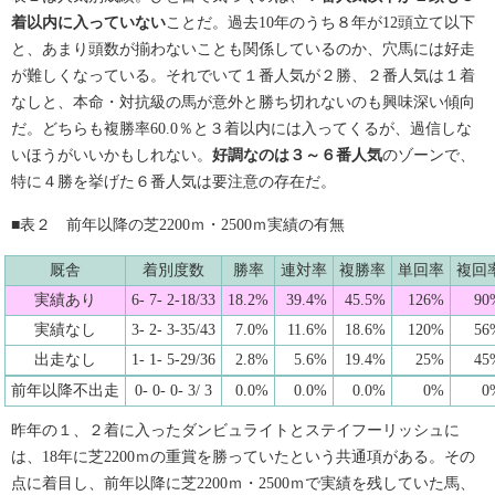
着以内に入っていない
ことだ。過去10年のうち８年が12頭立て以下
と、あまり頭数が揃わないことも関係しているのか、穴馬には好走
が難しくなっている。それでいて１番人気が２勝、２番人気は１着
なしと、本命・対抗級の馬が意外と勝ち切れないのも興味深い傾向
だ。どちらも複勝率60.0％と３着以内には入ってくるが、過信しな
いほうがいいかもしれない。
好調なのは３～６番人気
のゾーンで、
特に４勝を挙げた６番人気は要注意の存在だ。
■表２ 前年以降の芝2200ｍ・2500ｍ実績の有無
厩舎
着別度数
勝率
連対率
複勝率
単回率
複回
実績あり
6- 7- 2-18/33
18.2%
39.4%
45.5%
126%
90
実績なし
3- 2- 3-35/43
7.0%
11.6%
18.6%
120%
56
出走なし
1- 1- 5-29/36
2.8%
5.6%
19.4%
25%
45
前年以降不出走
0- 0- 0- 3/ 3
0.0%
0.0%
0.0%
0%
0
昨年の１、２着に入ったダンビュライトとステイフーリッシュに
は、18年に芝2200ｍの重賞を勝っていたという共通項がある。その
点に着目し、前年以降に芝2200ｍ・2500ｍで実績を残していた馬、