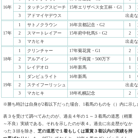
16年
2
タッチングスピーチ
15年エリザベス女王杯・G1
3
3
アドマイヤデウス
出走
1
サトノクラウン
16年京都記念・G2
1
17年
2
スマートレイアー
15年府中牝馬S・G2
2
3
マカヒキ
出走
1
クリンチャー
17年菊花賞・G1
2
18年
2
アルアイン
16年千両賞・500万下
1
3
レイデオロ
16年新馬
1
1
ダンビュライト
16年新馬
1
19年
2
ステイフーリッシュ
出走
3
マカヒキ
18年札幌記念
2
※勝ち時計は自身が2着以下だった場合、1着馬のものを（）内に示し
表３を受けて調べてみたのが、過去４年の１～３着馬の道悪（稍重
～不良）実績である。それを示したのが表４。過去に出走歴がなか
った３頭を除き、
芝の道悪で１着もしくは重賞３着以内の実績を持