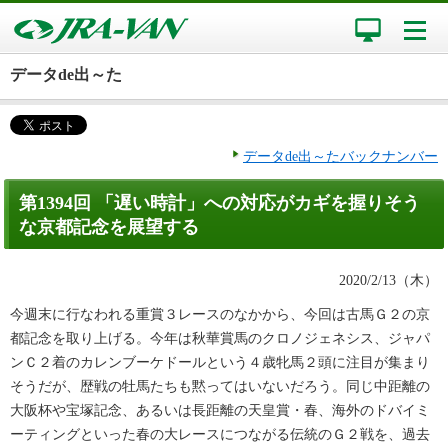
データde出～た
データde出～たバックナンバー
第1394回 「遅い時計」への対応がカギを握りそう
な京都記念を展望する
2020/2/13（木）
今週末に行なわれる重賞３レースのなかから、今回は古馬Ｇ２の京
都記念を取り上げる。今年は秋華賞馬のクロノジェネシス、ジャパ
ンＣ２着のカレンブーケドールという４歳牝馬２頭に注目が集まり
そうだが、歴戦の牡馬たちも黙ってはいないだろう。同じ中距離の
大阪杯や宝塚記念、あるいは長距離の天皇賞・春、海外のドバイミ
ーティングといった春の大レースにつながる伝統のＧ２戦を、過去