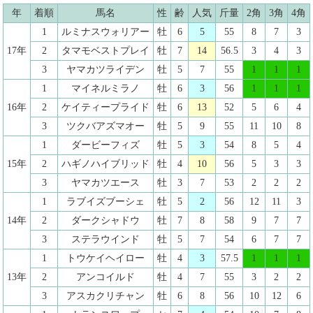
年
着順
馬名
性
齢
人気
斤量
2角
3角
4角
1
ルミナスウォリアー
牡
6
5
55
8
7
3
17年
2
タマモベストプレイ
牡
7
14
56.5
3
4
3
3
ヤマカツライデン
牡
5
7
55
1
1
1
1
マイネルミラノ
牡
6
3
56
1
1
1
16年
2
ケイティープライド
牡
6
13
52
5
6
4
3
ツクバアズマオー
牡
5
9
55
11
10
8
1
ダービーフィズ
牡
5
3
54
8
5
4
15年
2
ハギノハイブリッド
牡
4
10
56
5
3
3
3
ヤマカツエース
牡
3
7
53
2
2
2
1
ラブイズブーシェ
牡
5
2
56
12
11
3
14年
2
ダークシャドウ
牡
7
8
58
9
7
7
3
ステラウインド
牡
5
7
54
6
7
7
1
トウケイヘイロー
牡
4
3
57.5
1
1
1
13年
2
アンコイルド
牡
4
7
55
3
2
2
3
アスカクリチャン
牡
6
8
56
10
12
6