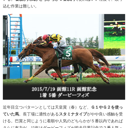
込む作業は難しい。
近年目立つパターンとしては天皇賞（春）など、
Ｇ１やＧ２を使っ
ていた馬
。長丁場に適性がある
スタミナタイプ
がやや良い感触を受
ける。巴賞と同じように着順や人気のどちらかが５番以内であれば
さらに有力だ。15年はダービーフィズが前走目黒記念で２番人気・