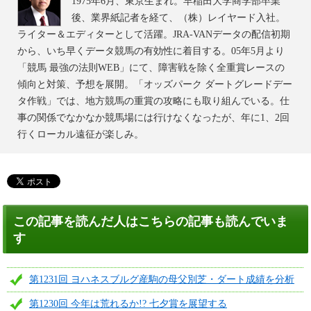
1975年6月、東京生まれ。早稲田大学商学部卒業
後、業界紙記者を経て、（株）レイヤード入社。
ライター＆エディターとして活躍。JRA-VANデータの配信初期
から、いち早くデータ競馬の有効性に着目する。05年5月より
「競馬 最強の法則WEB」にて、障害戦を除く全重賞レースの
傾向と対策、予想を展開。「オッズパーク ダートグレードデー
タ作戦」では、地方競馬の重賞の攻略にも取り組んでいる。仕
事の関係でなかなか競馬場には行けなくなったが、年に1、2回
行くローカル遠征が楽しみ。
この記事を読んだ人はこちらの記事も読んでいま
す
第1231回 ヨハネスブルグ産駒の母父別芝・ダート成績を分析
第1230回 今年は荒れるか!? 七夕賞を展望する