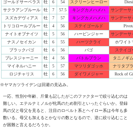
ゴールドサーベラス
牡
6
54
スクリーンヒーロー
Diesi
サクラアンプルール
牡
7
57.5
キングカメハメハ
サンデーサ
スズカデヴィアス
牡
7
57
キングカメハメハ
サンデーサ
トリコロールブルー
牡
4
56
ステイゴールド
Pivot
ナイトオブナイツ
牡
5
56
ハービンジャー
サンデーサ
ナスノセイカン
牡
6
55
ハーツクライ
ホワイト
ブラックバゴ
牡
6
56
バゴ
ステイゴ
ブレスジャーニー
牡
4
56
バトルプラン
タニノギ
マイネルハニー
牡
5
57
マツリダゴッホ
ナリタブ
ロジチャリス
牡
6
56
ダイワメジャー
Rock of Gi
※ヤマカツライデンは回避の見込み。
一応、性別や年齢、斤量も記したがこのファクターで絞り込むのは
難しい。エテルナミノルが牝馬のため割引といったぐらいか。登録
馬の父と母父を見ると、注目のロベルト系とヘイロー系は今年も多
数いる。母父も加えるとかなりの数となるので、逆に絞り込むこと
が困難と言えるだろうか。