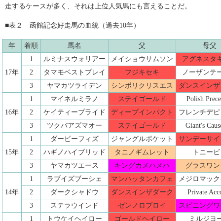
走するケースが多く、それは上位人気馬にも言えることだ。
■表２ 函館記念好走馬の血統（過去10年）
年
着順
馬名
父
母父
1
ルミナスウォリアー
メイショウサムソン
アグネスタ
17年
2
タマモベストプレイ
フジキセキ
ノーザンテ
3
ヤマカツライデン
シンボリクリスエス
ダンスインザ
1
マイネルミラノ
ステイゴールド
Polish Prec
16年
2
ケイティープライド
ディープインパクト
フレンチデピ
3
ツクバアズマオー
ステイゴールド
Giant's Cau
1
ダービーフィズ
ジャングルポケット
サンデーサイ
15年
2
ハギノハイブリッド
タニノギムレット
トニービ
3
ヤマカツエース
キングカメハメハ
グラスワン
1
ラブイズブーシェ
マンハッタンカフェ
メジロマック
14年
2
ダークシャドウ
ダンスインザダーク
Private Acc
3
ステラウインド
ゼンノロブロイ
スピニングワ
1
トウケイヘイロー
ゴールドヘイロー
ミルジヨ