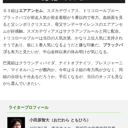
Ｇ３組は
エアアンセム
、スズカデヴィアス、トリコロールブルー、
ブラックバゴが前走人気か前走着順が５番以内で有力。血統面を見
ると父シンボリクリスエス、母父サンデーサイレンスのエアアンセ
ムが好感触。スズカデヴィアスはサクラアンプルールと同じ配合。
トリコロールブルーは当日の人気次第。かなり上位人気に支持され
そうであり、仮に１番人気になるようだと嫌な印象だ。
ブラックバ
ゴ
も有力と見たいが、中山金杯以来の休み明けが気になる。
巴賞組はクラウンディバイダ、ナイトオブナイツ、ブレスジャーニ
ー、マイネルハニーが圏内か。今年はＧ２組の有力馬が少なく、同
組の台頭も十分あるだろうか。手広くなるが、当日のオッズも見な
がら選んでいきたい。
ライタープロフィール
小田原智大（おだわら ともひろ）