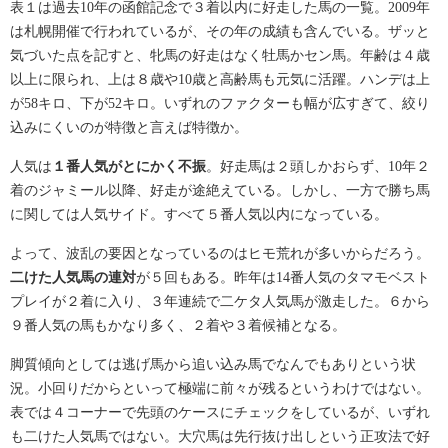
表１は過去10年の函館記念で３着以内に好走した馬の一覧。2009年
は札幌開催で行われているが、その年の成績も含んでいる。ザッと
気づいた点を記すと、牝馬の好走はなく牡馬かセン馬。年齢は４歳
以上に限られ、上は８歳や10歳と高齢馬も元気に活躍。ハンデは上
が58キロ、下が52キロ。いずれのファクターも幅が広すぎて、絞り
込みにくいのが特徴と言えば特徴か。
人気は
１番人気がとにかく不振
。好走馬は２頭しかおらず、10年２
着のジャミール以降、好走が途絶えている。しかし、一方で勝ち馬
に関しては人気サイド。すべて５番人気以内になっている。
よって、波乱の要因となっているのはヒモ荒れが多いからだろう。
二けた人気馬の連対
が５回もある。昨年は14番人気のタマモベスト
プレイが２着に入り、３年連続で二ケタ人気馬が激走した。６から
９番人気の馬もかなり多く、２着や３着候補となる。
脚質傾向としては逃げ馬から追い込み馬でなんでもありという状
況。小回りだからといって極端に前々が残るというわけではない。
表では４コーナーで先頭のケースにチェックをしているが、いずれ
も二けた人気馬ではない。大穴馬は先行抜け出しという正攻法で好