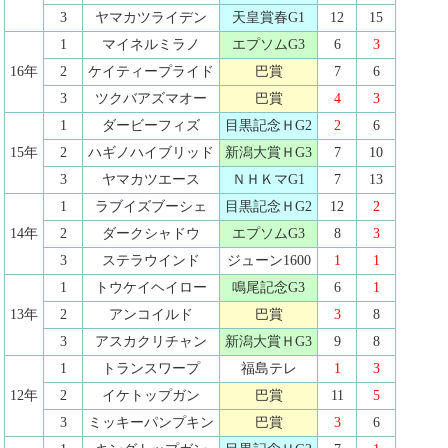
3
ヤマカツライデン
天皇賞春G1
12
15
1
マイネルミラノ
エプソムG3
6
3
16年
2
ケイティープライド
巴賞
7
6
3
ツクバアズマオー
巴賞
4
3
1
ダービーフィズ
目黒記念ＨG2
2
6
15年
2
ハギノハイブリッド
新潟大賞ＨG3
7
10
3
ヤマカツエース
ＮＨＫマG1
7
13
1
ラブイズブーシェ
目黒記念ＨG2
12
2
14年
2
ダークシャドウ
エプソムG3
8
3
3
ステラウインド
ジューン1600
1
1
1
トウケイヘイロー
鳴尾記念G3
6
1
13年
2
アンコイルド
巴賞
3
8
3
アスカクリチャン
新潟大賞ＨG3
9
8
1
トランスワープ
福島テレ
1
3
12年
2
イケトップガン
巴賞
11
5
3
ミッキーパンプキン
巴賞
3
6