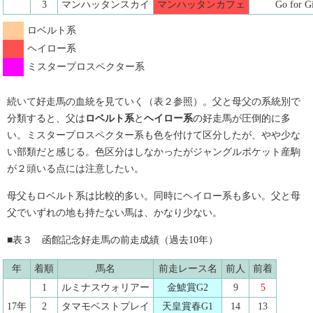
3
マンハッタンスカイ
マンハッタンカフェ
Go for G
ロベルト系
ヘイロー系
ミスタープロスペクター系
続いて好走馬の血統を見ていく（表２参照）。父と母父の系統別で
分類すると、父は
ロベルト系
と
ヘイロー系
の好走馬が圧倒的に多
い。ミスタープロスペクター系も色を付けて区分したが、やや少な
い部類だと感じる。色区分はしなかったがジャングルポケット産駒
が２頭いる点には注意したい。
母父もロベルト系は比較的多い。同時にヘイロー系も多い。父と母
父でいずれの地も持たない馬は、かなり少ない。
■表３ 函館記念好走馬の前走成績（過去10年）
年
着順
馬名
前走レース名
前人
前着
1
ルミナスウォリアー
金鯱賞G2
9
5
17年
2
タマモベストプレイ
天皇賞春G1
14
13