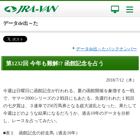
データde出～た
データde出～たバックナンバー
第1232回 今年も難解!? 函館記念を占う
2018/7/12（木）
今週は日曜日に函館記念が行われる。夏の函館開催を象徴する一戦
で、サマー2000シリーズの２戦目にもあたる。先週行われた１戦目
の七夕賞は、３連単で250万馬券となる超大波乱となった。果たして
今週はどのような結果になるだろうか。過去10年のデータを分析
し、レースを占ってみたい。
■表１ 函館記念の好走馬（過去10年）