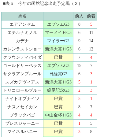
■表５ 今年の函館記念出走予定馬（２）
馬名
前人
前着
エアアンセム
エプソムG3
8
5
エテルナミノル
マーメイＨG3
6
11
カデナ
マイラーG2
9
14
カレンラストショー
新潟大賞ＨG3
6
12
クラウンディバイダ
巴賞
7
4
ゴールドサーベラス
エプソムG3
15
7
サクラアンプルール
日経賞G2
6
3
スズカデヴィアス
新潟大賞ＨG3
5
1
トリコロールブルー
鳴尾記念G3
2
3
ナイトオブナイツ
巴賞
5
1
ナスノセイカン
巴賞
8
7
ブラックバゴ
中山金杯ＨG3
4
4
ブレスジャーニー
巴賞
1
5
マイネルハニー
巴賞
3
8