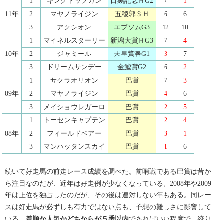
1
キングトップガン
目黒記念ＨG2
7
1
11年
2
マヤノライジン
五稜郭ＳＨ
6
6
3
アクシオン
エプソムG3
12
10
1
マイネルスターリー
新潟大賞ＨG3
7
4
10年
2
ジャミール
天皇賞春G1
3
7
3
ドリームサンデー
金鯱賞G2
6
2
1
サクラオリオン
巴賞
7
3
09年
2
マヤノライジン
巴賞
4
6
3
メイショウレガーロ
巴賞
2
5
1
トーセンキャプテン
巴賞
2
4
08年
2
フィールドベアー
巴賞
3
1
3
マンハッタンスカイ
巴賞
1
6
続いて好走馬の前走レース成績を調べた。前哨戦である巴賞は昔か
ら注目なのだが、近年は好走例が少なくなっている。2008年や2009
年は上位を独占したのだが、その後は連対しない年もある。同レー
スは好走馬が必ずしも有力ではない点も、予想の難しさに影響して
いる。
着順か人気かどちからが５番以内
であればいい程度で、絞り