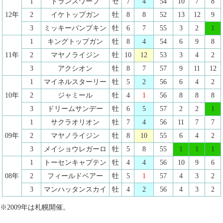
1
トランスワープ
セ
7
4
54
10
7
8
12年
2
イケトップガン
牡
8
8
52
13
12
9
3
ミッキーパンプキン
牡
6
7
55
3
2
1
1
キングトップガン
牡
8
4
54
6
9
8
11年
2
マヤノライジン
牡
10
12
53
3
4
2
3
アクシオン
牡
8
7
57
9
11
12
1
マイネルスターリー
牡
5
2
56
6
4
2
10年
2
ジャミール
牡
4
1
56
8
8
8
3
ドリームサンデー
牡
6
5
57
2
2
1
1
サクラオリオン
牡
7
4
56
11
7
7
09年
2
マヤノライジン
牡
8
10
55
6
4
2
3
メイショウレガーロ
牡
5
8
55
1
1
1
1
トーセンキャプテン
牡
4
4
56
10
9
6
08年
2
フィールドベアー
牡
5
1
57
4
3
2
3
マンハッタンスカイ
牡
4
2
56
4
3
2
※2009年は札幌開催。