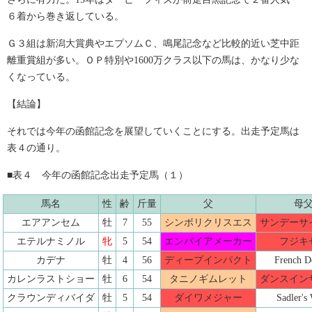
６着から巻き返している。
Ｇ３組は新潟大賞典やエプソムＣ、鳴尾記念など比較的近い芝中距
離重賞組が多い。ＯＰ特別や1600万クラス以下の馬は、かなり少な
くなっている。
【結論】
それでは今年の函館記念を展望していくことにする。出走予定馬は
表４の通り。
■表４ 今年の函館記念出走予定馬（１）
馬名
性
齢
斤量
父
母
エアアンセム
牡
7
55
シンボリクリスエス
サンデーサ
エテルナミノル
牝
5
54
エンパイアメーカー
フジキ
カデナ
牡
4
56
ディープインパクト
French D
カレンラストショー
牡
6
54
タニノギムレット
ダンスイン
クラウンディバイダ
牡
5
54
ダイワメジャー
Sadler's 