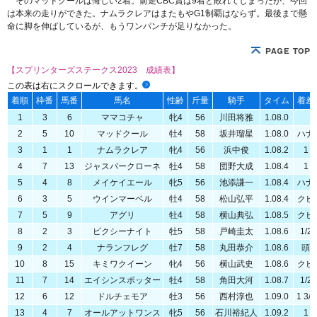
そのマッドクールは悔しい2着。前走CBC賞は9着と敗れてしまったが、今回
は本来の走りができた。ナムラクレアはまたもやG1制覇はならず。最後まで懸
命に脚を伸ばしているが、もうワンパンチが足りなかった。
【スプリンターズステークス2023 成績表】
この表は右にスクロールできます。
着順
枠番
馬番
馬名
性齢
斤量
騎手
タイム
着差
1
3
6
ママコチャ
牝4
56
川田将雅
1.08.0
2
5
10
マッドクール
牡4
58
坂井瑠星
1.08.0
ハナ
3
1
1
ナムラクレア
牝4
56
浜中俊
1.08.2
1
4
7
13
ジャスパークローネ
牡4
58
団野大成
1.08.4
1
5
4
8
メイケイエール
牝5
56
池添謙一
1.08.4
ハナ
6
3
5
ウインマーベル
牡4
58
松山弘平
1.08.4
クビ
7
5
9
アグリ
牡4
58
横山典弘
1.08.5
クビ
8
2
3
ピクシーナイト
牡5
58
戸崎圭太
1.08.6
1/2
9
2
4
ナランフレグ
牡7
58
丸田恭介
1.08.6
頭
10
8
15
キミワクイーン
牝4
56
横山武史
1.08.6
クビ
11
7
14
エイシンスポッター
牡4
58
角田大河
1.08.7
1/2
12
6
12
ドルチェモア
牡3
56
西村淳也
1.09.0
1 3/4
13
4
7
オールアットワンス
牝5
56
石川裕紀人
1.09.2
1