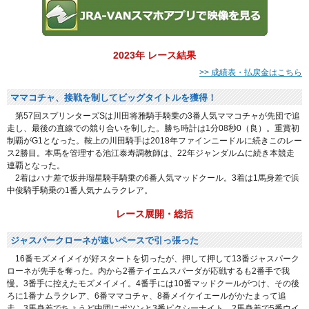
2023年 レース結果
>> 成績表・払戻金はこちら
ママコチャ、接戦を制してビッグタイトルを獲得！
第57回スプリンターズSは川田将雅騎手騎乗の3番人気ママコチャが先団で追
走し、最後の直線での競り合いを制した。勝ち時計は1分08秒0（良）。重賞初
制覇がG1となった。鞍上の川田騎手は2018年ファインニードルに続きこのレー
ス2勝目。本馬を管理する池江泰寿調教師は、22年ジャンダルムに続き本競走
連覇となった。
2着はハナ差で坂井瑠星騎手騎乗の6番人気マッドクール。3着は1馬身差で浜
中俊騎手騎乗の1番人気ナムラクレア。
レース展開・総括
ジャスパークローネが速いペースで引っ張った
16番モズメイメイが好スタートを切ったが、押して押して13番ジャスパーク
ローネが先手を奪った。内から2番テイエムスパーダが応戦するも2番手で我
慢。3番手に控えたモズメイメイ。4番手には10番マッドクールがつけ、その後
ろに1番ナムラクレア、6番ママコチャ、8番メイケイエールがかたまって追
走。3馬身差でちょうど中団にポツンと3番ピクシーナイト。2馬身差で5番ウイ