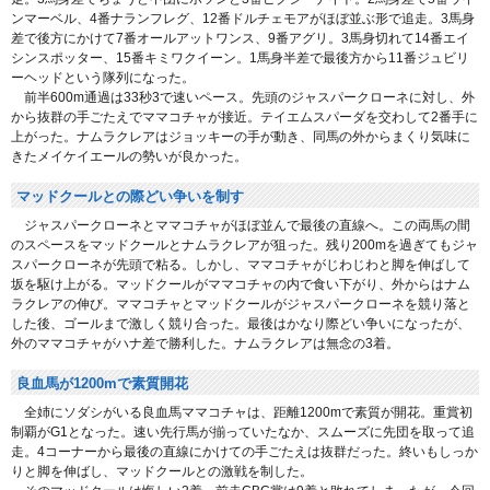
ンマーベル、4番ナランフレグ、12番ドルチェモアがほぼ並ぶ形で追走。3馬身
差で後方にかけて7番オールアットワンス、9番アグリ。3馬身切れて14番エイ
シンスポッター、15番キミワクイーン。1馬身半差で最後方から11番ジュビリ
ーヘッドという隊列になった。
前半600m通過は33秒3で速いペース。先頭のジャスパークローネに対し、外
から抜群の手ごたえでママコチャが接近。テイエムスパーダを交わして2番手に
上がった。ナムラクレアはジョッキーの手が動き、同馬の外からまくり気味に
きたメイケイエールの勢いが良かった。
マッドクールとの際どい争いを制す
ジャスパークローネとママコチャがほぼ並んで最後の直線へ。この両馬の間
のスペースをマッドクールとナムラクレアが狙った。残り200mを過ぎてもジャ
スパークローネが先頭で粘る。しかし、ママコチャがじわじわと脚を伸ばして
坂を駆け上がる。マッドクールがママコチャの内で食い下がり、外からはナム
ラクレアの伸び。ママコチャとマッドクールがジャスパークローネを競り落と
した後、ゴールまで激しく競り合った。最後はかなり際どい争いになったが、
外のママコチャがハナ差で勝利した。ナムラクレアは無念の3着。
良血馬が1200mで素質開花
全姉にソダシがいる良血馬ママコチャは、距離1200mで素質が開花。重賞初
制覇がG1となった。速い先行馬が揃っていたなか、スムーズに先団を取って追
走。4コーナーから最後の直線にかけての手ごたえは抜群だった。終いもしっか
りと脚を伸ばし、マッドクールとの激戦を制した。