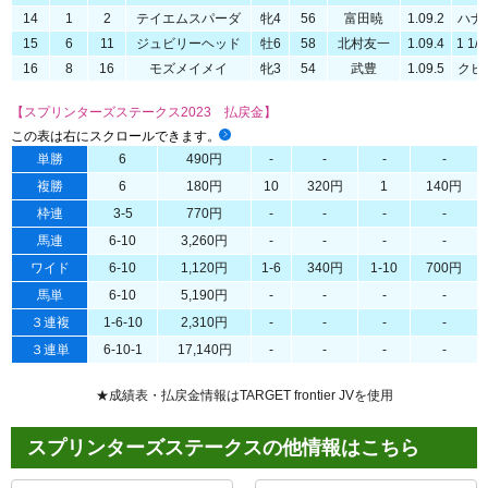
14
1
2
テイエムスパーダ
牝4
56
富田暁
1.09.2
ハナ
15
6
11
ジュビリーヘッド
牡6
58
北村友一
1.09.4
1 1/2
16
8
16
モズメイメイ
牝3
54
武豊
1.09.5
クビ
【スプリンターズステークス2023 払戻金】
この表は右にスクロールできます。
単勝
6
490円
-
-
-
-
複勝
6
180円
10
320円
1
140円
枠連
3-5
770円
-
-
-
-
馬連
6-10
3,260円
-
-
-
-
ワイド
6-10
1,120円
1-6
340円
1-10
700円
馬単
6-10
5,190円
-
-
-
-
３連複
1-6-10
2,310円
-
-
-
-
３連単
6-10-1
17,140円
-
-
-
-
★成績表・払戻金情報はTARGET frontier JVを使用
スプリンターズステークスの他情報はこちら