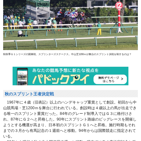
秋秋季Ｇ１シリーズの開幕戦、スプリンターズステークス。中山芝1200ｍが舞台のスプリント決戦を制するのは？
秋のスプリント王者決定戦
1967年に４歳（旧表記）以上のハンデキャップ重賞として創設。初回から中
山競馬場・芝1200ｍを舞台に行われている。創設時は４歳以上の馬が出走でき
る唯一のスプリント重賞だった。84年のグレード制導入ではＧ３に格付けさ
れ、87年にＧ２へと昇格した。90年にスプリント路線のビッグレースを開催し
ようとする機運が高まり、日本初のスプリントＧ１へと昇格。施行時期もそれ
までの３月から有馬記念の１週前へと移動。94年からは国際競走に指定されて
いる。