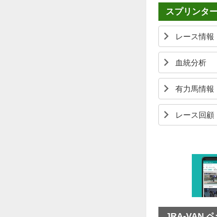
スプリンタ
レース情報
血統分析
有力馬情報
レース回顧
JRA-VAN