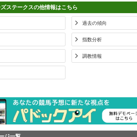
ーズステークスの他情報はこちら
過去の傾向
指数分析
調教情報
 ページ一覧