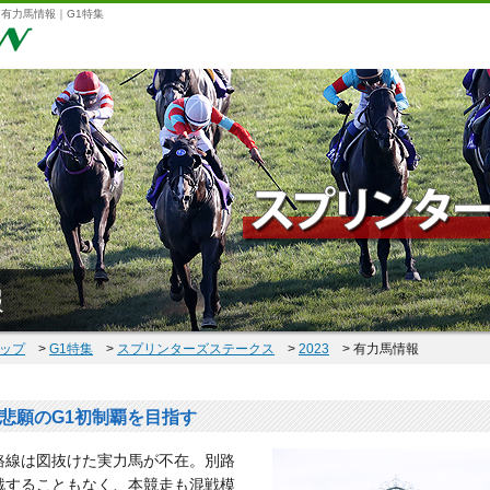
3 有力馬情報｜G1特集
報
ップ
>
G1特集
>
スプリンターズステークス
>
2023
> 有力馬情報
願のG1初制覇を目指す
路線は図抜けた実力馬が不在。別路
戦することもなく、本競走も混戦模