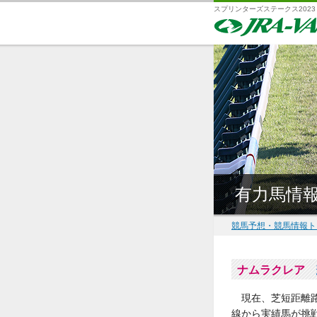
スプリンターズステークス
202
有力馬情
競馬予想・競馬情報ト
ナムラクレア
悲
現在、芝短距離
線から実績馬が挑