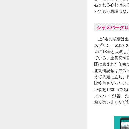
右される心配はあ
っても不思議はな
ジャスパークロ
近5走の成績は重
スプリントSはス
ずに16着と大敗
ている。重賞初制覇
開に恵まれた印象
北九州記念はモズ
えて先頭に立ち、
比較的良かったと
小倉芝1200mで
メンバーで1番。先
粘り強い走りが期