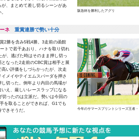
るが、まとめて差し切るシーンがあ
阪急杯を勝利したアグリ
い。
ーネ
重賞連勝で勢い十分
賞2勝を含み5戦4勝。3走前の函館
タートで若干あおり、ハナを取り切れ
したが、逃げた時はそのまま押し切っ
となった2走前のCBC賞は相手と展
で高い評価をしづらかったが、次走
メイメイやテイエムスパーダを押さ
押し切った。例年より内目の馬場が
はいえ、厳しいレースラップになる
逃げ切ったのは立派だ。勢いは今回の
手を取ることができれば、G1でも
今年のサマースプリントシリーズ王者・
待できそうだ。