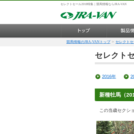
セレクトセール2018特集｜競馬情報ならJRA-VAN
競馬情報のJRA-VANトップ
>
セレクトセー
セレクトセ
2016年
2
新種牡馬（20
この当歳セクショ