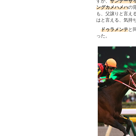
すが、
サンデーサ
ングカメハメハ
の
も、父譲りと言え
はと言える、気持
ドゥラメンテ
と
った。