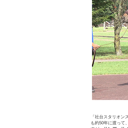
「社台スタリオン
も約50年に渡っ