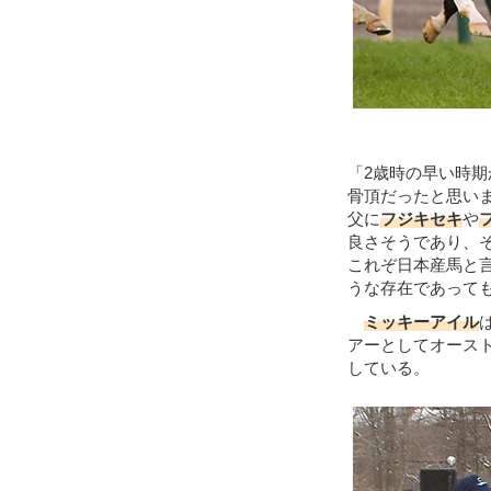
「2歳時の早い時
骨頂だったと思い
父に
フジキセキ
や
良さそうであり、
これぞ日本産馬と
うな存在であって
ミッキーアイル
アーとしてオース
している。