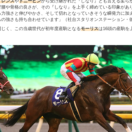
イレンス
や
トニービン
から受け継がれた『しなり』とも言える柔ら
背腰や骨格の良さが、その『しなり』を上手く締めている印象があ
る力強さと伸びやかさ、そして切れとなっていきそうな瞬発力に加
ちの強さも持ち合わせています」（社台スタリオンステーション・
同じく、この当歳世代が初年度産駒となる
モーリス
は16頭の産駒を