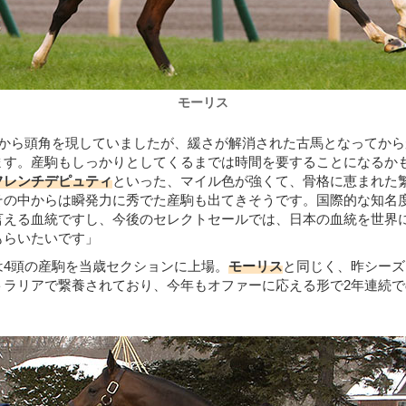
モーリス
期から頭角を現していましたが、緩さが解消された古馬となってから
ます。産駒もしっかりとしてくるまでは時間を要することになるか
フレンチデピュティ
といった、マイル色が強くて、骨格に恵まれた
その中からは瞬発力に秀でた産駒も出てきそうです。国際的な知名
言える血統ですし、今後のセレクトセールでは、日本の血統を世界
もらいたいです」
は4頭の産駒を当歳セクションに上場。
モーリス
と同じく、昨シーズ
トラリアで繋養されており、今年もオファーに応える形で2年連続