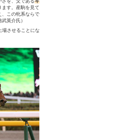
かさを、父である
キ
ります。産駒を見て
え、この牝系ならで
徳武英介氏）
上場させることにな