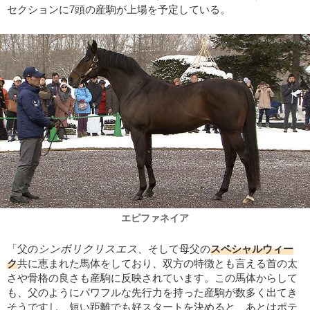
セクションに7頭の産駒が上場を予定している。
エピファネイア
「父の
シンボリクリスエス
、そして母父の
スペシャルウィー
ク
共に恵まれた馬体をしており、双方の特徴とも言える首の太
さや骨格の良さも産駒に反映されています。この馬体からして
も、父のようにパワフルな先行力を持った産駒が数多く出てき
そうですし、短い距離でも好スタートを決めると、あとはポテ