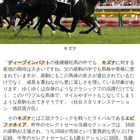
キズナ
「
ディープインパクト
の後継種牡馬の中でも、
キズナ
に対する
産地の期待は大きいですね。父の産駒の中でも馬格や骨格に恵
まれていますが、産駒にもこの馬体の良さが遺伝されているだ
けでなく、成長を重ねながら更に逞しさを増している印象があ
ります。ゆくゆくは自身のようなクラシックでの活躍だけでな
く、このパワフルな馬体で、マイルやダートもこなしてしまう
ような産駒も出てきそうです」（社台スタリオンステーショ
ン・徳武英介氏）
その
キズナ
とは三冠クラシックを戦ったライバルである
エピ
ファネイア
。昨年のセレクトセール当歳セクションでは、16頭
の産駒が上場され、うち15頭が売却という驚異的な売り上げを
記録。今年のセレクトセールにも1歳セクションに16頭、当歳