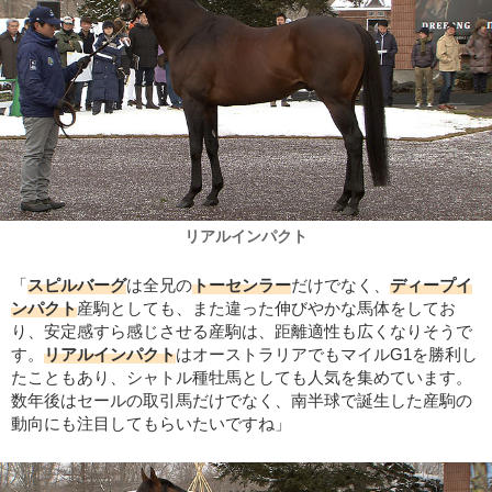
リアルインパクト
「
スピルバーグ
は全兄の
トーセンラー
だけでなく、
ディープイ
ンパクト
産駒としても、また違った伸びやかな馬体をしてお
り、安定感すら感じさせる産駒は、距離適性も広くなりそうで
す。
リアルインパクト
はオーストラリアでもマイルG1を勝利し
たこともあり、シャトル種牡馬としても人気を集めています。
数年後はセールの取引馬だけでなく、南半球で誕生した産駒の
動向にも注目してもらいたいですね」