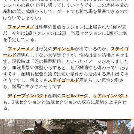
ンシャルの違いで押し切ってしまいそうです。この馬体や父の
産駒の競走成績からして、ダートでも勝ち馬を量産できるので
はないでしょうか」
フェノーメノ
は昨年の当歳セクションに上場された1頭が売
却。今年は1歳セクションに2頭、当歳セクションに1頭が上場
を予定している。
「
フェノーメノ
は母父の
デインヒル
が出ているのか、
ステイゴ
ールド
産駒らしくない大型馬ですが、性格は父を彷彿とさせま
す。現役時は『芝の長距離砲』といったイメージがありました
が、血統背景や体型からすると、短距離適性も備わっていたは
ずです。産駒も配合次第では短い条件から活躍する馬も出てき
そうですし、何よりも
ステイゴールド
産駒らしい気性の強さ
も、競馬で生かされそうです」
ディープインパクト
産駒の
スピルバーグ
、
リアルインパクト
も、1歳セクションと当歳セクションの双方に産駒を上場させ
る。