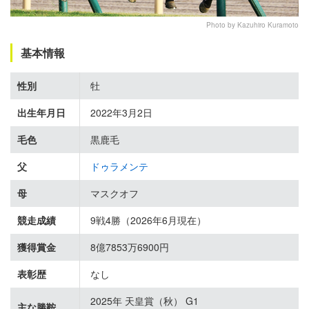
Photo by Kazuhiro Kuramoto
基本情報
性別
牡
出生年月日
2022年3月2日
毛色
黒鹿毛
父
ドゥラメンテ
母
マスクオフ
競走成績
9戦4勝（2026年6月現在）
獲得賞金
8億7853万6900円
表彰歴
なし
2025年 天皇賞（秋） G1
主な勝鞍