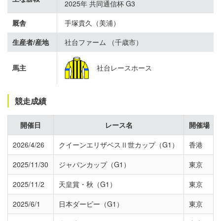
2025年 共同通信杯 G3
厩舎
手塚貴久（美浦）
生産者/産地
社台ファーム （千歳市）
馬主
社台レースホース
競走成績
開催日
レース名
開催場
2026/4/26
クイーンエリザベスⅡ世カップ（G1）
香港
2025/11/30
ジャパンカップ（G1）
東京
2025/11/2
天皇賞・秋（G1）
東京
2025/6/1
日本ダービー（G1）
東京