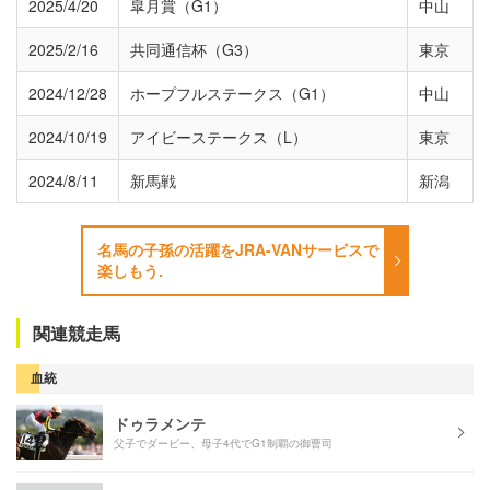
2025/4/20
皐月賞（G1）
中山
2025/2/16
共同通信杯（G3）
東京
2024/12/28
ホープフルステークス（G1）
中山
2024/10/19
アイビーステークス（L）
東京
2024/8/11
新馬戦
新潟
名馬の子孫の活躍をJRA-VANサービスで
楽しもう.
関連競走馬
血統
ドゥラメンテ
父子でダービー、母子4代でG1制覇の御曹司