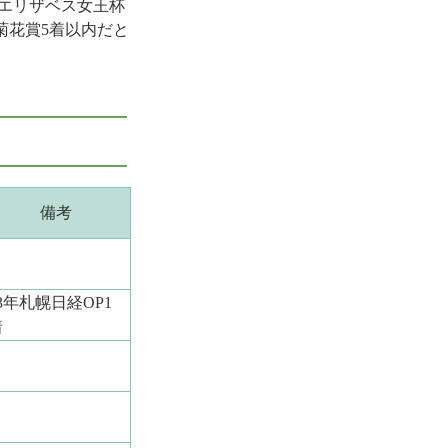
0】、エリザベス女王杯
菊花賞5着以内だと
備考
3年札幌日経OP1
着