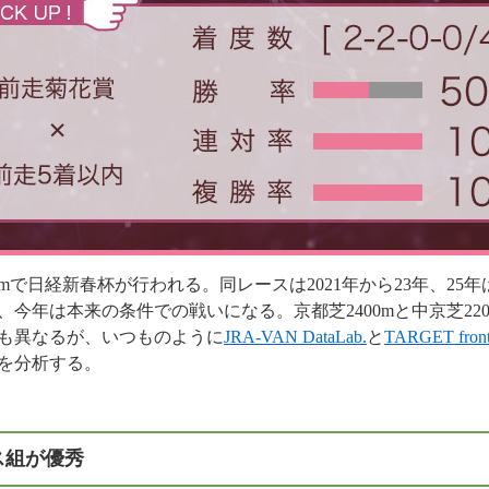
0mで日経新春杯が行われる。同レースは2021年から23年、25年は
今年は本来の条件での戦いになる。京都芝2400mと中京芝220
も異なるが、いつものように
JRA-VAN DataLab.
と
TARGET front
タを分析する。
ス組が優秀