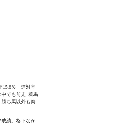
15.8％、連対率
その中でも前走1着馬
、勝ち馬以外も侮
の好成績。格下なが