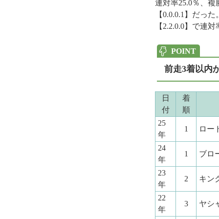
連対率25.0％、複
【0.0.0.1】
【2.2.0.0】で連
前走3着以内か
日
着
付
順
25
1
ロー
年
24
1
ブロ
年
23
2
キン
年
22
3
ヤシ
年