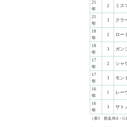
21
2
ミス
年
21
3
クラ
年
18
2
ロー
年
18
3
ガン
年
17
2
シャ
年
17
3
モン
年
16
1
レー
年
16
3
サト
年
（表3 前走JRA・