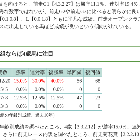
を向けると、前走G1【4.3.2.27】は勝率11.1％、連対率19.4％
秀な数字ではないが、前走G2や前走G3に比べると明らかに良
0.1.0.8】、L【0.0.1.8】ともに平凡な成績。前走オープン
スに出走している馬ほど成績が良いという傾向が出ている。
1組ならば4歳馬に注目
度数
勝率
連対率
複勝率
単回値
複回値
-12/20
15.0%
30.0%
40.0%
56
68
 5/ 5
0.0%
0.0%
0.0%
0
0
 7/ 8
12.5%
12.5%
12.5%
47
23
 3/ 3
0.0%
0.0%
0.0%
0
0
G1組の年齢別成績、過去10年）
年齢別成績を調べたところ、4歳【3.3.2.12】が勝率15.0％、連
た。さらに前走レース内訳を調べたところ、前走菊花賞【2.2.2.10