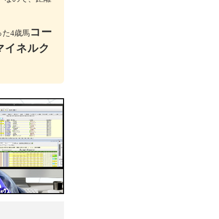
コー
った4歳馬
マイネルク