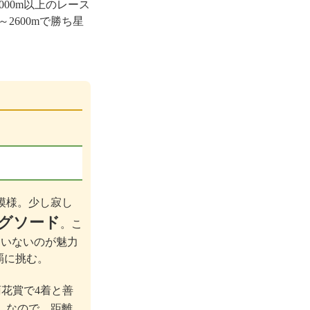
00m以上のレース
2600mで勝ち星
模様。少し寂し
グソード
。こ
ていないのが魅力
覇に挑む。
花賞で4着と善
0】なので、距離