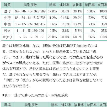
脚質
着別度数
勝率
連対率
複勝率
単回率
複回
逃げ
99- 78- 45- 360/ 582
17.0%
30.4%
38.1%
108%
100
先行
83- 74- 64- 517/ 738
11.2%
21.3%
29.9%
72%
72
中団
15- 17- 24- 361/ 417
3.6%
7.7%
13.4%
23%
33
後方
1- 4- 5- 180/ 190
0.5%
2.6%
5.3%
1%
25
マクリ
1- 2- 0- 2/ 5
20.0%
60.0%
60.0%
86%
110
表４は脚質別成績。なお、脚質の分類はTARGET frontier JVによ
る。当然かもしれないが、もっとも結果を出しているのは「逃
げ」。つまり、
逃げて勝った馬にとっては、その次走でも逃げるの
がベストの戦法
といえる。ただ、実際に逃げることができたのは全
体の３割ほどで、意外と簡単には逃がしてもらえないことも事実
だ。逃げられなかった場合でも「先行」できればまずまずだが、
「中団」や「後方」からの競馬になったときは苦戦を覚悟しなくて
はならないだろう。
■表５ 逃げて勝った馬の次走・馬場別成績
馬場
着別度数
勝率
連対率
複勝率
単回率
複回