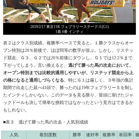
2019/2/17 東京11R フェブラリーステークス(G1)
1着 6番 インティ
表２はクラス別成績。複勝率ベースで見ると、１勝クラスからオー
プン特別は28％前後で、ほぼ同等の数字が並ぶ。しかし、リステッ
ド競走、Ｇ３、Ｇ２では20％前後にダウンし、Ｇ１では12.2％まで
下がってしまう。言い換えると、
逃げて勝った馬の次走において、
オープン特別までは比較的通用しやすいが、リステッド競走から上
の格になると通用しづらくなる
。特にＧ１は厳しく、３年強の集計
期間で出走した延べ41頭で、勝ったのは19年フェブラリーＳを制し
たインティしかいない。このデータを見る限り、冒頭に挙げたジャ
ックドールも決して簡単な挑戦ではなかったという見方はできるか
もしれない。
■表３ 逃げて勝った馬の次走・人気別成績
人気
着別度数
勝率
連対率
複勝率
単回率