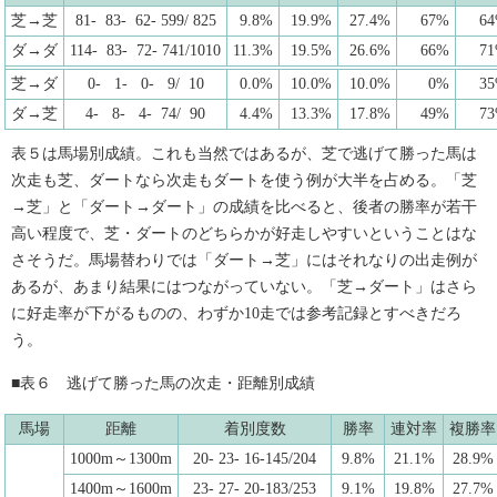
芝→芝
81- 83- 62- 599/ 825
9.8%
19.9%
27.4%
67%
6
ダ→ダ
114- 83- 72- 741/1010
11.3%
19.5%
26.6%
66%
7
芝→ダ
0- 1- 0- 9/ 10
0.0%
10.0%
10.0%
0%
3
ダ→芝
4- 8- 4- 74/ 90
4.4%
13.3%
17.8%
49%
7
表５は馬場別成績。これも当然ではあるが、芝で逃げて勝った馬は
次走も芝、ダートなら次走もダートを使う例が大半を占める。「芝
→芝」と「ダート→ダート」の成績を比べると、後者の勝率が若干
高い程度で、芝・ダートのどちらかが好走しやすいということはな
さそうだ。馬場替わりでは「ダート→芝」にはそれなりの出走例が
あるが、あまり結果にはつながっていない。「芝→ダート」はさら
に好走率が下がるものの、わずか10走では参考記録とすべきだろ
う。
■表６ 逃げて勝った馬の次走・距離別成績
馬場
距離
着別度数
勝率
連対率
複勝率
1000m～1300m
20- 23- 16-145/204
9.8%
21.1%
28.9%
1400m～1600m
23- 27- 20-183/253
9.1%
19.8%
27.7%