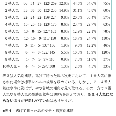
１番人気
86- 34- 27- 122/ 269
32.0%
44.6%
54.6%
75%
２番人気
35- 38- 30- 132/ 235
14.9%
31.1%
43.8%
60%
３番人気
22- 24- 22- 156/ 224
9.8%
20.5%
30.4%
57%
４番人気
15- 26- 11- 123/ 175
8.6%
23.4%
29.7%
63%
５番人気
13- 8- 15- 127/ 163
8.0%
12.9%
22.1%
78%
６番人気
12- 16- 9- 113/ 150
8.0%
18.7%
24.7%
110%
７番人気
3- 11- 5- 137/ 156
1.9%
9.0%
12.2%
46%
８番人気
8- 7- 8- 122/ 145
5.5%
10.3%
15.9%
120%
９番人気
1- 7- 5- 97/ 110
0.9%
7.3%
11.8%
37%
10番人気～
4- 4- 6- 294/ 308
1.3%
2.6%
4.5%
33%
表３は人気別成績。逃げて勝った馬の次走において、１番人気に推
された場合は標準レベルの成績を収めている。しかし、２～４番人
気は水準に及ばず、やや苦戦の傾向が見て取れる。その一方で６番
人気や８番人気の単勝回収率は100％を超えており、
あまり人気にな
らないほうが好走しやすい
面はありそうだ。
■表４ 逃げて勝った馬の次走・脚質別成績