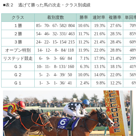
■表２ 逃げて勝った馬の次走・クラス別成績
クラス
着別度数
勝率
連対率
複勝率
単回
１勝
85- 70- 67- 582/ 804
10.6%
19.3%
27.6%
70
２勝
54- 46- 32- 331/ 463
11.7%
21.6%
28.5%
85
３勝
24- 22- 15- 154/ 215
11.2%
21.4%
28.4%
60
オープン特別
14- 12- 8- 84/ 118
11.9%
22.0%
28.8%
48
リステッド競走
6- 9- 3- 66/ 84
7.1%
17.9%
21.4%
29
Ｇ３
10- 11- 8- 131/ 160
6.3%
13.1%
18.1%
41
Ｇ２
5- 2- 4- 39/ 50
10.0%
14.0%
22.0%
56
Ｇ１
1- 3- 1- 36/ 41
2.4%
9.8%
12.2%
6