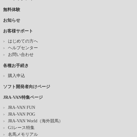
無料体験
お知らせ
お客様サポート
はじめての方へ
ヘルプセンター
お問い合わせ
各種お手続き
購入申込
ソフト開発者向けページ
JRA-VAN特集ページ
JRA-VAN FUN
JRA-VAN POG
JRA-VAN World（海外競馬）
G1レース特集
名馬メモリアル