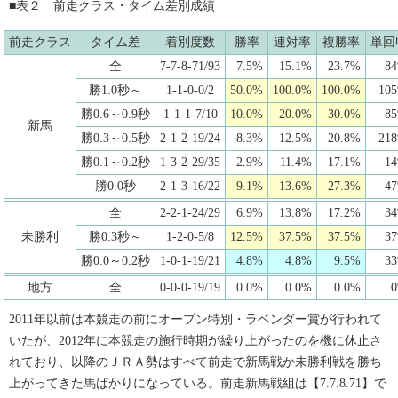
■表２ 前走クラス・タイム差別成績
前走クラス
タイム差
着別度数
勝率
連対率
複勝率
単回
全
7-7-8-71/93
7.5%
15.1%
23.7%
8
勝1.0秒～
1-1-0-0/2
50.0%
100.0%
100.0%
10
勝0.6～0.9秒
1-1-1-7/10
10.0%
20.0%
30.0%
8
新馬
勝0.3～0.5秒
2-1-2-19/24
8.3%
12.5%
20.8%
21
勝0.1～0.2秒
1-3-2-29/35
2.9%
11.4%
17.1%
1
勝0.0秒
2-1-3-16/22
9.1%
13.6%
27.3%
4
全
2-2-1-24/29
6.9%
13.8%
17.2%
3
未勝利
勝0.3秒～
1-2-0-5/8
12.5%
37.5%
37.5%
3
勝0.0～0.2秒
1-0-1-19/21
4.8%
4.8%
9.5%
3
地方
全
0-0-0-19/19
0.0%
0.0%
0.0%
2011年以前は本競走の前にオープン特別・ラベンダー賞が行われて
いたが、2012年に本競走の施行時期が繰り上がったのを機に休止さ
れており、以降のＪＲＡ勢はすべて前走で新馬戦か未勝利戦を勝ち
上がってきた馬ばかりになっている。前走新馬戦組は【7.7.8.71】で