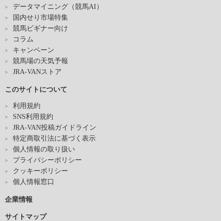
データマイニング（競馬AI）
国内せり市場特集
競馬ビギナー向け
コラム
キャンペーン
競馬場の天気予報
JRA-VANストア
このサイトについて
利用規約
SNS利用規約
JRA-VAN投稿ガイドライン
特定商取引法に基づく表示
個人情報の取り扱い
プライバシーポリシー
クッキーポリシー
個人情報窓口
企業情報
サイトマップ