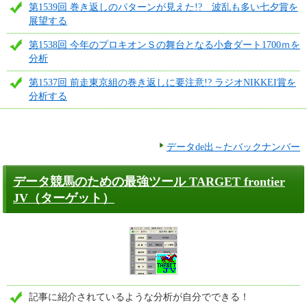
第1539回 巻き返しのパターンが見えた!? 波乱も多い七夕賞を
展望する
第1538回 今年のプロキオンＳの舞台となる小倉ダート1700ｍを
分析
第1537回 前走東京組の巻き返しに要注意!? ラジオNIKKEI賞を
分析する
データde出～たバックナンバー
データ競馬のための最強ツール TARGET frontier
JV（ターゲット）
記事に紹介されているような分析が自分でできる！