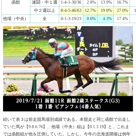
函館
連闘・中１週
1-4-1-30/36
2.8%
13.9%
16.7%
中２週以上
8-4-5-46/63
12.7%
19.0%
27.0%
他場（中央）
全
0-1-3-19/23
0.0%
4.3%
17.4%
続いて表３は前走競馬場別成績である。本競走と同じ函館で出走し
ていた馬が【9.8.6.76】、他場（中央）組は【0.1.3.19】と、これま
では函館組が他を圧倒していた。しかし、今年の北海道開催は例年