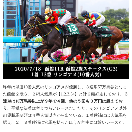
昨年は単勝10番人気のリンゴアメが優勝し、３連単57万馬券となっ
た函館２歳Ｓ。２桁人気馬が【1.2.3.54】と計６頭好走しており、
３
連単は10万馬券以上が９年で４回。他の５回も３万円は超えてお
り
、平穏な決着は考えづらいレースだ。ただ、そのリンゴアメ以外
の優勝馬８頭は４番人気以内から出ている。１着候補には人気馬を
据え、２、３着候補に穴馬を拾ったほうが的中には近いレースだ。