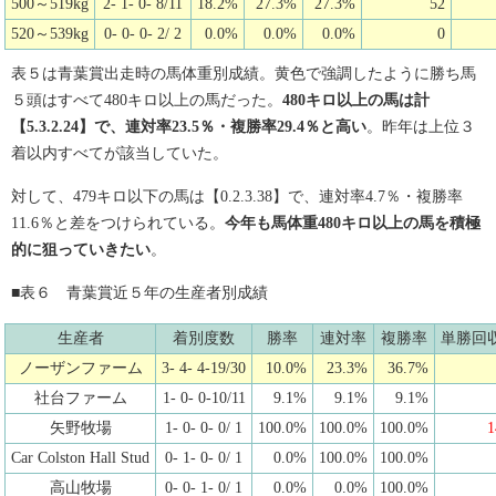
500～519kg
2- 1- 0- 8/11
18.2%
27.3%
27.3%
52
520～539kg
0- 0- 0- 2/ 2
0.0%
0.0%
0.0%
0
表５は青葉賞出走時の馬体重別成績。黄色で強調したように勝ち馬
５頭はすべて480キロ以上の馬だった。
480キロ以上の馬は計
【5.3.2.24】で、連対率23.5％・複勝率29.4％と高い
。昨年は上位３
着以内すべてが該当していた。
対して、479キロ以下の馬は【0.2.3.38】で、連対率4.7％・複勝率
11.6％と差をつけられている。
今年も馬体重480キロ以上の馬を積極
的に狙っていきたい
。
■表６ 青葉賞近５年の生産者別成績
生産者
着別度数
勝率
連対率
複勝率
単勝回
ノーザンファーム
3- 4- 4-19/30
10.0%
23.3%
36.7%
社台ファーム
1- 0- 0-10/11
9.1%
9.1%
9.1%
矢野牧場
1- 0- 0- 0/ 1
100.0%
100.0%
100.0%
1
Car Colston Hall Stud
0- 1- 0- 0/ 1
0.0%
100.0%
100.0%
高山牧場
0- 0- 1- 0/ 1
0.0%
0.0%
100.0%