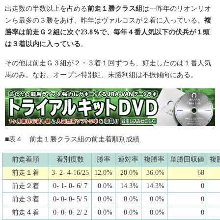
出走数の半数以上を占める
前走１勝クラス組
は一昨年のリオンリオ
ンら最多の３勝をあげ、昨年はヴァルコスが２着に入っている。
複
勝率は前走Ｇ２組に次ぐ23.8％で、毎年４番人気以下の伏兵が１頭
は３着以内に入っている
。
その他は前走Ｇ３組が２・３着１回ずつも、好走したのは１番人気
馬のみ。なお、オープン特別組、未勝利組は不振傾向にある。
■表４ 前走１勝クラス組の前走着順別成績
前走着順
着別度数
勝率
連対率
複勝率
単勝回収値
複
前走１着
3- 2- 4-16/25
12.0%
20.0%
36.0%
68
前走２着
0- 1- 0- 6/ 7
0.0%
14.3%
14.3%
0
前走３着
0- 0- 0- 5/ 5
0.0%
0.0%
0.0%
0
前走４着
0- 0- 0- 2/ 2
0.0%
0.0%
0.0%
0