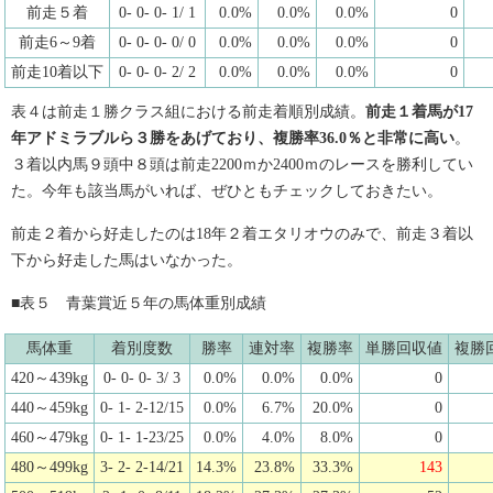
前走５着
0- 0- 0- 1/ 1
0.0%
0.0%
0.0%
0
前走6～9着
0- 0- 0- 0/ 0
0.0%
0.0%
0.0%
0
前走10着以下
0- 0- 0- 2/ 2
0.0%
0.0%
0.0%
0
表４は前走１勝クラス組における前走着順別成績。
前走１着馬が17
年アドミラブルら３勝をあげており、複勝率36.0％と非常に高い
。
３着以内馬９頭中８頭は前走2200ｍか2400ｍのレースを勝利してい
た。今年も該当馬がいれば、ぜひともチェックしておきたい。
前走２着から好走したのは18年２着エタリオウのみで、前走３着以
下から好走した馬はいなかった。
■表５ 青葉賞近５年の馬体重別成績
馬体重
着別度数
勝率
連対率
複勝率
単勝回収値
複勝
420～439kg
0- 0- 0- 3/ 3
0.0%
0.0%
0.0%
0
440～459kg
0- 1- 2-12/15
0.0%
6.7%
20.0%
0
460～479kg
0- 1- 1-23/25
0.0%
4.0%
8.0%
0
480～499kg
3- 2- 2-14/21
14.3%
23.8%
33.3%
143