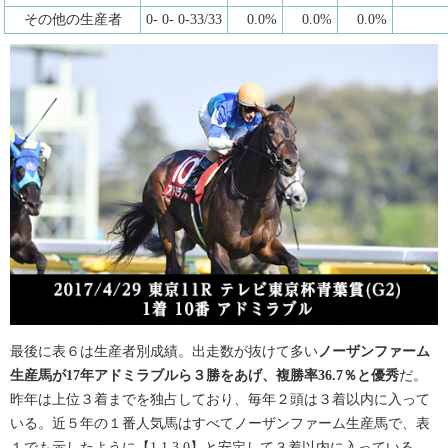
その他の生産者
0- 0- 0-33/33
0.0%
0.0%
0.0%
最後に表６は生産者別成績。出走数が抜けて多い
ノーザンファーム
生産馬が17年アドミラブルら３勝をあげ、複勝率36.7％と優秀
だ。
昨年は上位３着までを独占しており、毎年２頭は３着以内に入って
いる。近５年の１番人気馬はすべてノーザンファーム生産馬で、表
１でも示したように【1.1.3.0】と安定して３着以内に入っている。