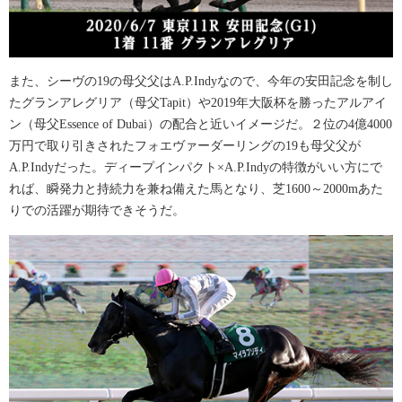
また、シーヴの19の母父父はA.P.Indyなので、今年の安田記念を制し
たグランアレグリア（母父Tapit）や2019年大阪杯を勝ったアルアイ
ン（母父Essence of Dubai）の配合と近いイメージだ。２位の4億4000
万円で取り引きされたフォエヴァーダーリングの19も母父父が
A.P.Indyだった。ディープインパクト×A.P.Indyの特徴がいい方にで
れば、瞬発力と持続力を兼ね備えた馬となり、芝1600～2000mあた
りでの活躍が期待できそうだ。