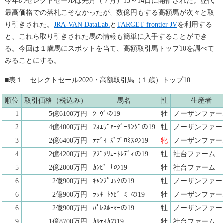
今年のセレクトセールは先月（７月）13～14日に開催された。歴代
最高価格での落札こそなかったが、数億円もする高額馬が次々と取
り引きされた。
JRA-VAN DataLab.
と
TARGET frontier JV
を利用する
と、これら取り引きされた馬の情報も簡単に入手することができ
る。今回は１歳馬にスポットを当て、高額取引馬トップ10を調べて
みることにする。
■表１ セレクトセール2020・高額取引馬（１歳）トップ10
順位
取引価格（税込み）
馬名
性
生産者
1
5億6100万円
ｼｰｳﾞの19
牡
ノーザンファー
2
4億4000万円
ﾌｫｴｳﾞｧｰﾀﾞｰﾘﾝｸﾞの19
牡
ノーザンファー
3
2億6400万円
ﾃﾃﾞｨｰｽﾞﾌﾟﾛﾐｽの19
牝
ノーザンファー
4
2億4200万円
ｱﾌﾞｿﾘｭｰﾄﾚﾃﾞｨの19
牡
社台ファーム
5
2億2000万円
ｶﾝﾋﾞｰﾅの19
牡
社台ファーム
6
2億900万円
ｷｬﾝﾌﾟﾛｯｸの19
牡
ノーザンファー
6
2億900万円
ﾗｯｷｰﾄｩﾋﾞｰﾐｰの19
牡
ノーザンファー
6
2億900万円
ﾊﾟﾚｽﾙｰﾏｰの19
牡
ノーザンファー
9
1億8700万円
ｶﾙﾃｨｶの19
牡
社台ファーム