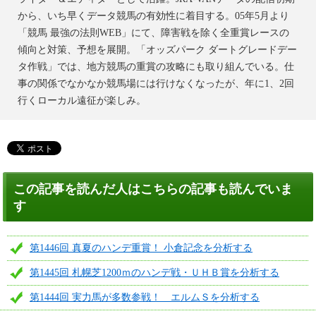
から、いち早くデータ競馬の有効性に着目する。05年5月より
「競馬 最強の法則WEB」にて、障害戦を除く全重賞レースの
傾向と対策、予想を展開。「オッズパーク ダートグレードデー
タ作戦」では、地方競馬の重賞の攻略にも取り組んでいる。仕
事の関係でなかなか競馬場には行けなくなったが、年に1、2回
行くローカル遠征が楽しみ。
この記事を読んだ人はこちらの記事も読んでいま
す
第1446回 真夏のハンデ重賞！ 小倉記念を分析する
第1445回 札幌芝1200ｍのハンデ戦・ＵＨＢ賞を分析する
第1444回 実力馬が多数参戦！ エルムＳを分析する