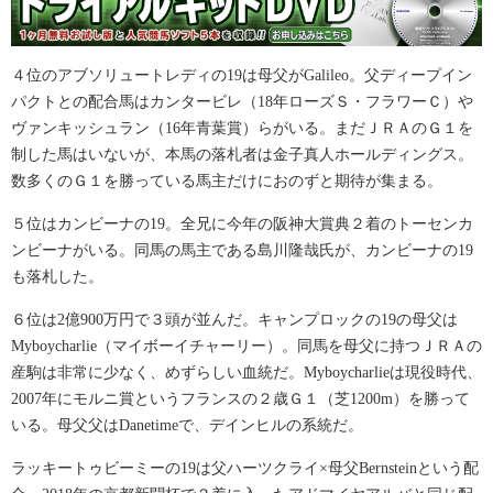
４位のアブソリュートレディの19は母父がGalileo。父ディープイン
パクトとの配合馬はカンタービレ（18年ローズＳ・フラワーＣ）や
ヴァンキッシュラン（16年青葉賞）らがいる。まだＪＲＡのＧ１を
制した馬はいないが、本馬の落札者は金子真人ホールディングス。
数多くのＧ１を勝っている馬主だけにおのずと期待が集まる。
５位はカンビーナの19。全兄に今年の阪神大賞典２着のトーセンカ
ンビーナがいる。同馬の馬主である島川隆哉氏が、カンビーナの19
も落札した。
６位は2億900万円で３頭が並んだ。キャンプロックの19の母父は
Myboycharlie（マイボーイチャーリー）。同馬を母父に持つＪＲＡの
産駒は非常に少なく、めずらしい血統だ。Myboycharlieは現役時代、
2007年にモルニ賞というフランスの２歳Ｇ１（芝1200m）を勝って
いる。母父父はDanetimeで、デインヒルの系統だ。
ラッキートゥビーミーの19は父ハーツクライ×母父Bernsteinという配