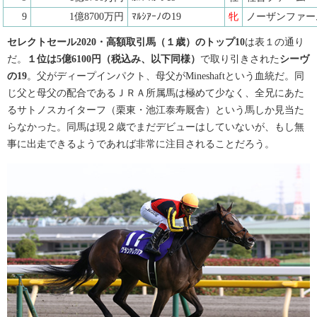
9
1億8700万円
ﾏﾙｼｱｰﾉの19
牝
ノーザンファー
セレクトセール2020・高額取引馬（１歳）のトップ10
は表１の通り
だ。
１位は5億6100円（税込み、以下同様）
で取り引きされた
シーヴ
の19
。父がディープインパクト、母父がMineshaftという血統だ。同
じ父と母父の配合であるＪＲＡ所属馬は極めて少なく、全兄にあた
るサトノスカイターフ（栗東・池江泰寿厩舎）という馬しか見当た
らなかった。同馬は現２歳でまだデビューはしていないが、もし無
事に出走できるようであれば非常に注目されることだろう。