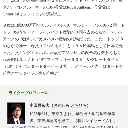
合。2018年の京都新聞杯で２着に入ったアドマイヤアルバと同じ配
合だ。パレスルーマーの19の母父はRoyal Anthem。母父父は
Theatricalでヌレイエフの系統だ。
９位は1億8700万円でカルティカの19、マルシアーノの19の２頭。ト
ップ10のうちディープインパクト産駒が８頭を占めるなか、マルシ
アーノの19はキングカメハメハ産駒の牝馬だった。また、トップ10
のなかで唯一、母父（フジキセキ）もＪＲＡ所属馬として日本で走
った。父キングカメハメハ×母父フジキセキの配合馬は数多くおり、
代表例はユラノト（19年フェブラリーＳ３着）やグレートタイム
（18年ジャパンダートダービー３着）。どちらかと言えばダートを
得意とするタイプが多い印象だ。
ライタープロフィール
小田原智大（おだわら ともひろ）
1975年6月、東京生まれ。早稲田大学商学部卒業
後、業界紙記者を経て、（株）レイヤード入社。
ライター＆エディターとして活躍。JRA-VANデータの配信初期