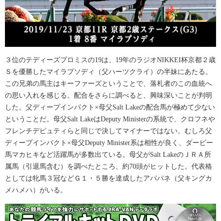
３位のテディーズプロミスの19は、19年のラジオNIKKEI杯京都２歳
Ｓを優勝したマイラプソディ（父ハーツクライ）の半妹にあたる。
この兄弟の馬主はキーファーズということで、落札者のこの血統へ
の思い入れを感じる。配合をさらに調べると、興味深いことが判明
した。父ディープインパクト×母父Salt Lakeの配合馬が極めて少ない
ということだ。母父Salt LakeはDeputy Ministerの系統で、クロフネや
フレンチデピュティらと同じで決してマイナーではない。むしろ父
ディープインパクト×母父Deputy Minister系は相性が良く、ダービー
馬マカヒキなど活躍馬が多数出ている。母父がSalt LakeのＪＲＡ所
属馬（引退馬含む）を調べたところ、約70頭がヒットした。代表格
としては牝馬３冠などＧ１・５勝を達成したアパパネ（父キングカ
メハメハ）がいる。