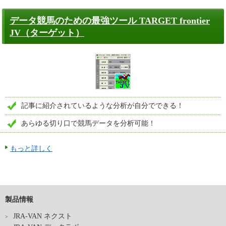
データ競馬のための最強ツール TARGET frontier
JV（ターゲット）
記事に紹介されているような分析が自分でできる！
あらゆる切り口で競馬データを分析可能！
もっと詳しく
製品情報
JRA-VAN ネクスト