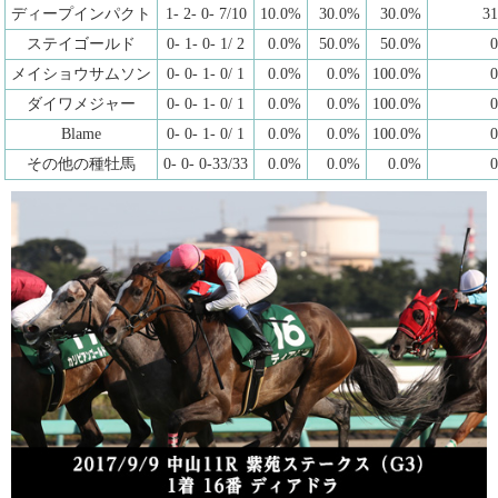
ディープインパクト
1- 2- 0- 7/10
10.0%
30.0%
30.0%
3
ステイゴールド
0- 1- 0- 1/ 2
0.0%
50.0%
50.0%
メイショウサムソン
0- 0- 1- 0/ 1
0.0%
0.0%
100.0%
ダイワメジャー
0- 0- 1- 0/ 1
0.0%
0.0%
100.0%
Blame
0- 0- 1- 0/ 1
0.0%
0.0%
100.0%
その他の種牡馬
0- 0- 0-33/33
0.0%
0.0%
0.0%