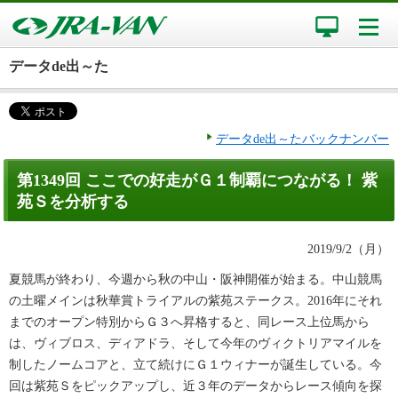
データde出～た
データde出～たバックナンバー
第1349回 ここでの好走がＧ１制覇につながる！ 紫
苑Ｓを分析する
2019/9/2（月）
夏競馬が終わり、今週から秋の中山・阪神開催が始まる。中山競馬
の土曜メインは秋華賞トライアルの紫苑ステークス。2016年にそれ
までのオープン特別からＧ３へ昇格すると、同レース上位馬から
は、ヴィブロス、ディアドラ、そして今年のヴィクトリアマイルを
制したノームコアと、立て続けにＧ１ウィナーが誕生している。今
回は紫苑Ｓをピックアップし、近３年のデータからレース傾向を探