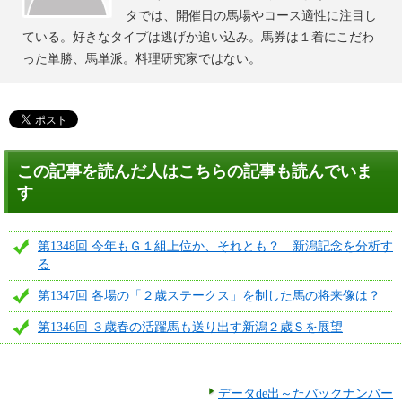
タでは、開催日の馬場やコース適性に注目し
ている。好きなタイプは逃げか追い込み。馬券は１着にこだわ
った単勝、馬単派。料理研究家ではない。
この記事を読んだ人はこちらの記事も読んでいま
す
第1348回 今年もＧ１組上位か、それとも？ 新潟記念を分析す
る
第1347回 各場の「２歳ステークス」を制した馬の将来像は？
第1346回 ３歳春の活躍馬も送り出す新潟２歳Ｓを展望
データde出～たバックナンバー