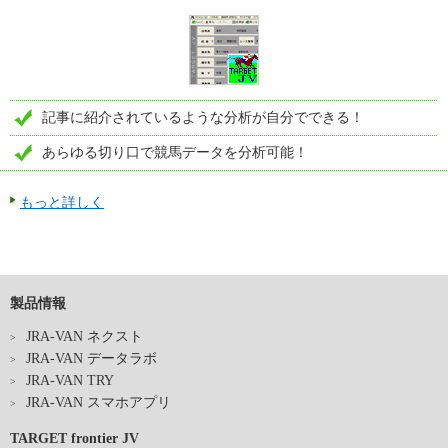
記事に紹介されているような分析が自分でできる！
あらゆる切り口で競馬データを分析可能！
もっと詳しく
製品情報
JRA-VAN ネクスト
JRA-VAN データラボ
JRA-VAN TRY
JRA-VAN スマホアプリ
TARGET frontier JV