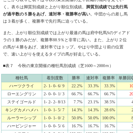
く。表６は脚質別成績と上がり順位別成績。
脚質別成績では先行馬
が過半数の５勝をあげ、連対率・複勝率が高い
。中団からの差し馬
は３着が多く、複勝率で先行馬に迫っている。
また、上がり順位別成績では上がり最速の馬は府中牝馬Sのディアド
ラの１勝のみだが、複勝率88.9％と非常に高い。また、上がり２位
の馬が４勝をあげ、連対率ではトップ。やはり中団より前の位置
で、速い上がりを使えるタイプの馬が好走している。
■表７ 今秋の東京開催の種牡馬別成績（芝1600～2000ｍ）
種牡馬
着別度数
勝率
連対率
複勝率
単勝回
ハーツクライ
2- 1- 0- 6/ 9
22.2%
33.3%
33.3%
1
ローエングリン
2- 0- 0- 1/ 3
66.7%
66.7%
66.7%
2
ステイゴールド
1- 2- 2- 8/13
7.7%
23.1%
38.5%
キングカメハメハ
1- 0- 1- 5/ 7
14.3%
14.3%
28.6%
ルーラーシップ
1- 0- 1- 0/ 2
50.0%
50.0%
100.0%
ハービンジャー
1- 0- 0- 5/ 6
16.7%
16.7%
16.7%