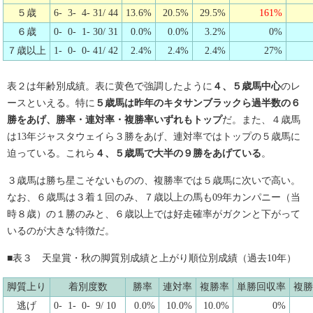
５歳
6- 3- 4- 31/ 44
13.6%
20.5%
29.5%
161%
６歳
0- 0- 1- 30/ 31
0.0%
0.0%
3.2%
0%
７歳以上
1- 0- 0- 41/ 42
2.4%
2.4%
2.4%
27%
表２は年齢別成績。表に黄色で強調したように
４、５歳馬中心
のレ
ースといえる。特に
５歳馬は昨年のキタサンブラックら過半数の６
勝をあげ、勝率・連対率・複勝率いずれもトップ
だ。また、４歳馬
は13年ジャスタウェイら３勝をあげ、連対率ではトップの５歳馬に
迫っている。これら
４、５歳馬で大半の９勝をあげている
。
３歳馬は勝ち星こそないものの、複勝率では５歳馬に次いで高い。
なお、６歳馬は３着１回のみ、７歳以上の馬も09年カンパニー（当
時８歳）の１勝のみと、６歳以上では好走確率がガクンと下がって
いるのが大きな特徴だ。
■表３ 天皇賞・秋の脚質別成績と上がり順位別成績（過去10年）
脚質上り
着別度数
勝率
連対率
複勝率
単勝回収率
複勝
逃げ
0- 1- 0- 9/ 10
0.0%
10.0%
10.0%
0%