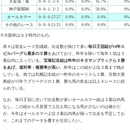
天皇賞・春
0- 0- 1- 5/ 6
0.0%
0.0%
16.7%
0%
神戸新聞杯
0- 0- 1- 1/ 2
0.0%
0.0%
50.0%
0%
オールカマー
0- 0- 0-27/27
0.0%
0.0%
0.0%
0%
その他のレース
0- 0- 0-21/21
0.0%
0.0%
0.0%
0%
※大阪杯はＧ２時代のもの。
表４は前走レース別成績。出走数が抜けて多い
毎日王冠組が14年ス
ピルバーグら最多の５勝
をあげており、昨年を除いて毎年１頭は３
着以内に入っている。
宝塚記念組は昨年のキタサンブラックら２勝
をあげ、連対率・複勝率が高い
。昨年はこの組が上位３着まで独占
している。他では札幌記念組が一昨年のモーリスら２勝、京都大賞
典組が15年ラブリーデイの１勝。勝ち馬の前走は以上４レースに絞
られている。
なお、毎日王冠に次いで出走数が多いオールカマー組は３着以内馬
なし。この組から天皇賞で上位人気になる馬が少ないのは確かだ
が、今年はオールカマー上位３着以内馬が揃って出走を予定してお
り、これまでのデータを覆すか注目したい。