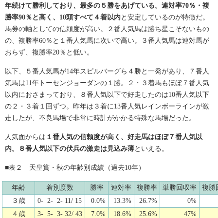
年続けて勝利しており、最多の５勝をあげている。連対率70％・複
勝率90％と高く、10頭すべて４着以内
と安定しているのが特徴だ。
馬券の軸としての信頼度が高い。２番人気馬は勝ち星こそないもの
の、複勝率60％と１番人気馬に次いで高い。３番人気馬は連対馬が
おらず、複勝率20％と低い。
以下、５番人気馬が14年スピルバーグら４勝と一発があり、７番人
気馬は11年トーセンジョーダンの１勝。２・３着馬もほぼ７番人気
以内におさまっており、８番人気以下で好走したのは10番人気以下
の２・３着１回ずつ。昨年は３着に13番人気レインボーラインが激
走したが、不良馬場で非常に時計がかかる特殊な馬場だった。
人気面からは
１番人気の信頼度が高く、好走馬はほぼ７番人気以
内。８番人気以下の伏兵の激走は見込み薄
といえる。
■表２ 天皇賞・秋の年齢別成績（過去10年）
年齢
着別度数
勝率
連対率
複勝率
単勝回収率
複勝
３歳
0- 2- 2- 11/ 15
0.0%
13.3%
26.7%
0%
４歳
3- 5- 3- 32/ 43
7.0%
18.6%
25.6%
47%