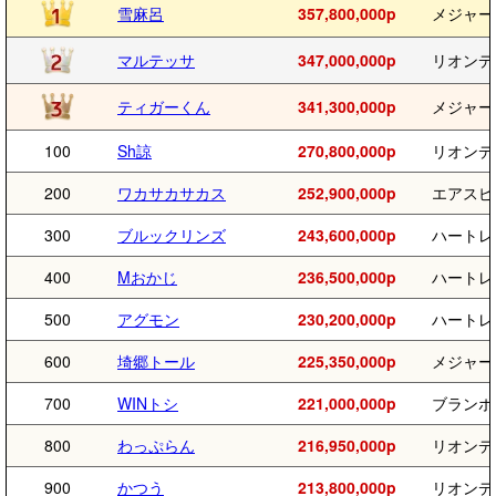
雪麻呂
357,800,000p
メジャー
マルテッサ
347,000,000p
リオンデ
ティガーくん
341,300,000p
メジャー
100
Sh諒
270,800,000p
リオンデ
200
ワカサカサカス
252,900,000p
エアスピ
300
ブルックリンズ
243,600,000p
ハートレ
400
Mおかじ
236,500,000p
ハートレ
500
アグモン
230,200,000p
ハートレ
600
埼郷トール
225,350,000p
メジャー
700
WINトシ
221,000,000p
ブランボ
800
わっぷらん
216,950,000p
リオンデ
900
かつう
213,800,000p
リオンデ