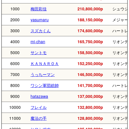
1000
梅田彩佳
210,800,000p
シュウジ
2000
yasumaru
188,150,000p
メジャー
3000
スズカくん
174,600,000p
ハートレ
4000
mi-chan
165,750,000p
リオンデ
5000
サントモ
158,500,000p
リオンデ
6000
ＫＡＮＡＲＯＡ
152,250,000p
リオンデ
7000
うっちーマン
146,500,000p
リオンデ
8000
ワシン軍団総帥
141,700,000p
ハートレ
9000
hatazawa
137,000,000p
リオンデ
10000
フレイル
132,800,000p
リオンデ
11000
魔法の手
128,800,000p
リオンデ