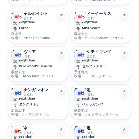
イニシャルポイント
ジーティーイーリス
★
★
牝
牝
牝 4/22生まれ
牝 2/1生まれ
Flightline
Flightline
父
父
Farrell
Miss Scout
母
母
高木登
厩舎未定
牧場：Coffee Pot Stable
牧場：Mike Abraham Pierre & Leslie Amestoy & Roger K. Beasley
オーレヴィア
オールシティキング
★
★
牡
牡
牡 3/7生まれ
牡 4/29生まれ
Flightline
Flightline
父
父
Wildwood's Beauty
セルフレスリー
母
母
厩舎未定
手塚貴久
牧場：Hiroo Race Co. LTD
牧場：ノーザンファーム
ショウナンガレオン
馬名未定
★
★
牡
牡
牡 2/13生まれ
牡 3/9生まれ
Flightline
Flightline
父
父
タングリトナ
ベッラガンバ
母
母
加藤士津
厩舎未定
牧場：ノーザンファーム
牧場：レイクヴィラファーム
シュピネ
馬名未定
★
★
牝
牡
牝 4/18生まれ
牡 2/9生まれ
Frankel
Frankel
父
父