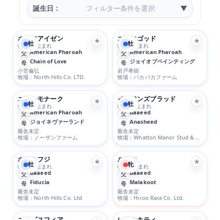
誕生日：
フィルター条件を選択
▼
ホーフアイゼン
エコロゴッド
★
★
牡
牡
牡 2/10生まれ
牡 3/1生まれ
American Pharoah
American Pharoah
父
父
Chain of Love
ジョイオブペインティング
母
母
小笠倫弘
岩戸孝樹
牧場：North Hills Co. LTD.
牧場：パカパカファーム
エボンモナーク
インワンズブラッド
★
★
牡
牡
牡 4/11生まれ
牡 2/21生まれ
American Pharoah
Baaeed
父
父
ジョイネヴァーランド
Anasheed
母
母
厩舎未定
厩舎未定
牧場：ノーザンファーム
牧場：Whatton Manor Stud & Partners
ホウキフジ
ルリエ
★
★
牡
牝
牡 3/13生まれ
牝 2/9生まれ
Baaeed
Baaeed
父
父
Fiducia
Malakoot
母
母
厩舎未定
厩舎未定
牧場：North Hills Co. Ltd
牧場：Hiroo Race Co. Ltd.
エルゴスフィア
レイナキティ