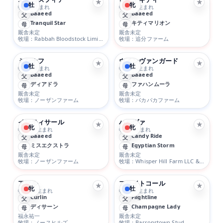
★
★
牡
牝
牡 5/3生まれ
牝 2/10生まれ
Baaeed
Baaeed
父
父
Tranquil Star
キティマリオン
母
母
厩舎未定
厩舎未定
牧場：Rabbah Bloodstock Limited
牧場：追分ファーム
ミシナフ
ウインヴァンガード
★
★
牡
牡
牡 4/2生まれ
牡 2/25生まれ
Baaeed
Baaeed
父
父
ディアドラ
ファハンムーラ
母
母
厩舎未定
厩舎未定
牧場：ノーザンファーム
牧場：パカパカファーム
インティサール
ハルヴァ
★
★
牝
牝
牝 3/15生まれ
牝 5/4生まれ
Baaeed
Candy Ride
父
父
ミスエクストラ
Egyptian Storm
母
母
厩舎未定
厩舎未定
牧場：ノーザンファーム
牧場：Whisper Hill Farm LLC & Gainesway Thoroughbreds LTD
アマル
フライトコール
★
★
牝
牡
牝 4/28生まれ
牡 3/17生まれ
Curlin
Flightline
父
父
ディサーン
Champagne Lady
母
母
福永祐一
厩舎未定
牧場：ノースヒルズ
牧場：Barronstown Stud