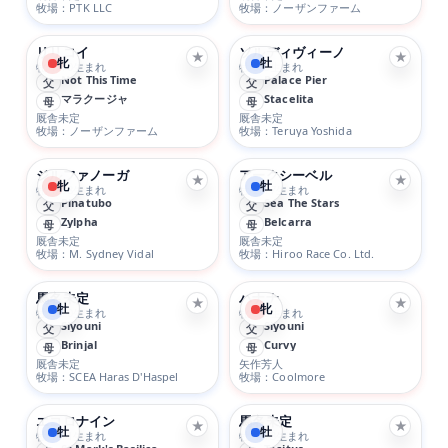
牧場：PTK LLC
牧場：ノーザンファーム
リリコイ
ソルディヴィーノ
★
★
牝
牡
牝 1/10生まれ
牡 5/8生まれ
Not This Time
Palace Pier
父
父
マラクージャ
Stacelita
母
母
厩舎未定
厩舎未定
牧場：ノーザンファーム
牧場：Teruya Yoshida
ジルファノーガ
アークシーベル
★
★
牝
牡
牝 1/28生まれ
牡 2/17生まれ
Pinatubo
Sea The Stars
父
父
Zylpha
Belcarra
母
母
厩舎未定
厩舎未定
牧場：M. Sydney Vidal
牧場：Hiroo Race Co. Ltd.
馬名未定
ハナナ
★
★
牡
牝
牡 3/20生まれ
牝 5/2生まれ
Siyouni
Siyouni
父
父
Brinjal
Curvy
母
母
厩舎未定
矢作芳人
牧場：SCEA Haras D'Haspel
牧場：Coolmore
エコロナイン
馬名未定
★
★
牡
牡
牡 1/11生まれ
牡 4/13生まれ