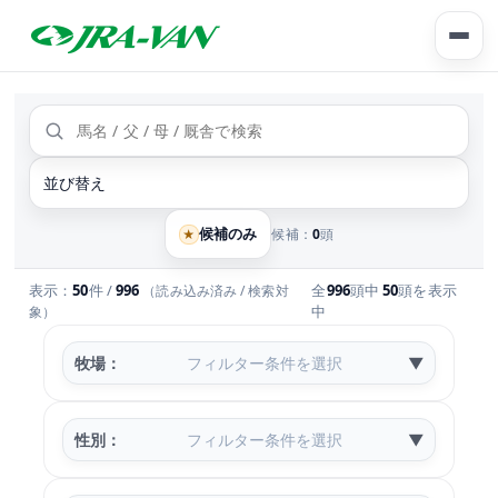
馬名/父/母/厩舎で検索
候補のみ
候補：
0
頭
★
表示：
50
件 /
996
全
996
頭中
50
頭を表示
（読み込み済み / 検索対
中
象）
牧場：
フィルター条件を選択
▼
性別：
フィルター条件を選択
▼