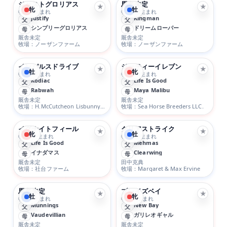
ジャストグロリアス
馬名未定
★
★
牝
牡
牝 2/1生まれ
牡 1/18生まれ
Justify
Kingman
父
父
シンプリーグロリアス
ドリームローパー
母
母
厩舎未定
厩舎未定
牧場：ノーザンファーム
牧場：ノーザンファーム
インパルスドライブ
ジーティーイレブン
★
★
牡
牝
牡 2/8生まれ
牝 3/26生まれ
Kodiac
Life Is Good
父
父
Rabwah
Maya Malibu
母
母
厩舎未定
厩舎未定
牧場：H.McCutcheon Lisbunny&Philip McCutcheon
牧場：Sea Horse Breeders LLC.
イグナイトフィール
クリアストライク
★
★
牝
牡
牝 4/12生まれ
牡 2/15生まれ
Life Is Good
Mehmas
父
父
イナダマス
Clearwing
母
母
厩舎未定
田中克典
牧場：社台ファーム
牧場：Margaret & Max Ervine
馬名未定
ブレイズベイ
★
★
牡
牝
牡 5/7生まれ
牝 3/7生まれ
Munnings
New Bay
父
父
Vaudevillian
ガリレオギャル
母
母
厩舎未定
厩舎未定