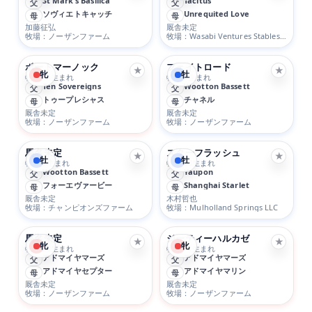
St Mark's Basilica
Tacitus
父
父
ソヴィエトキャッチ
Unrequited Love
母
母
加藤征弘
厩舎未定
牧場：ノーザンファーム
牧場：Wasabi Ventures Stables LLC Thomas Johnson et al
ポートマーノック
フェイトロード
★
★
牝
牡
牝 1/14生まれ
牡 4/5生まれ
Ten Sovereigns
Wootton Bassett
父
父
トゥープレシャス
チャネル
母
母
厩舎未定
厩舎未定
牧場：ノーザンファーム
牧場：ノーザンファーム
馬名未定
スターフラッシュ
★
★
牡
牡
牡 2/6生まれ
牡 2/23生まれ
Wootton Bassett
Yaupon
父
父
フォーエヴァービー
Shanghai Starlet
母
母
厩舎未定
木村哲也
牧場：チャンピオンズファーム
牧場：Mulholland Springs LLC
馬名未定
ジーティーハルカゼ
★
★
牝
牝
牝 1/28生まれ
牝 3/11生まれ
アドマイヤマーズ
アドマイヤマーズ
父
父
アドマイヤセプター
アドマイヤマリン
母
母
厩舎未定
厩舎未定
牧場：ノーザンファーム
牧場：ノーザンファーム