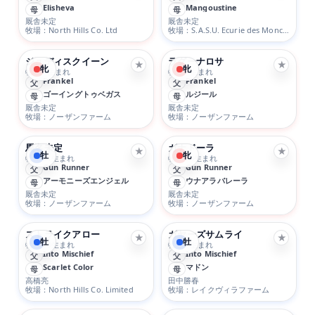
Elisheva
Mangoustine
母
母
厩舎未定
厩舎未定
牧場：North Hills Co. Ltd
牧場：S.A.S.U. Ecurie des Monceaux Qatar Bloodstock Ltd et al.
ジュディスクイーン
ラグーナロサ
★
★
牝
牝
牝 2/4生まれ
牝 3/7生まれ
Frankel
Frankel
父
父
ゴーイングトゥベガス
ルジール
母
母
厩舎未定
厩舎未定
牧場：ノーザンファーム
牧場：ノーザンファーム
馬名未定
ガナドーラ
★
★
牡
牝
牡 1/21生まれ
牝 1/24生まれ
Gun Runner
Gun Runner
父
父
アーモニーズエンジェル
ウナアラバレーラ
母
母
厩舎未定
厩舎未定
牧場：ノーザンファーム
牧場：ノーザンファーム
ストライクアロー
ガヤーズサムライ
★
★
牡
牡
牡 4/19生まれ
牡 2/6生まれ
Into Mischief
Into Mischief
父
父
Scarlet Color
マドン
母
母
高橋亮
田中勝春
牧場：North Hills Co. Limited
牧場：レイクヴィラファーム