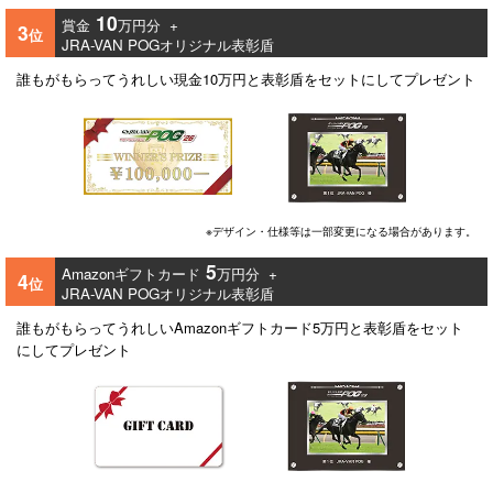
10
賞金
万円分 +
3
位
JRA-VAN POGオリジナル表彰盾
誰もがもらってうれしい現金10万円と表彰盾をセットにしてプレゼント
※デザイン・仕様等は一部変更になる場合があります。
5
Amazonギフトカード
万円分 +
4
位
JRA-VAN POGオリジナル表彰盾
誰もがもらってうれしいAmazonギフトカード5万円と表彰盾をセット
にしてプレゼント