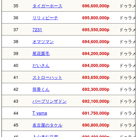
35
タイガーホース
696,600,000p
ドゥラメ
36
リリィピーチ
695,800,000p
ドゥラメ
37
7231
695,550,000p
ドゥラメ
38
オマツマン
694,600,000p
ドゥラメ
39
尾花栗毛
694,200,000p
ドゥラメ
40
だいさん
694,000,000p
ドゥラメ
41
ストローハット
693,650,000p
ドゥラメ
42
筒香くん
692,300,000p
ドゥラメ
43
パープリンザドン
692,100,000p
ドゥラメ
44
T yama
691,750,000p
ドゥラメ
45
名古屋のタケル
690,800,000p
ドゥラメ
46
入山杏仁豆腐
690,400,000p
ドゥラメ