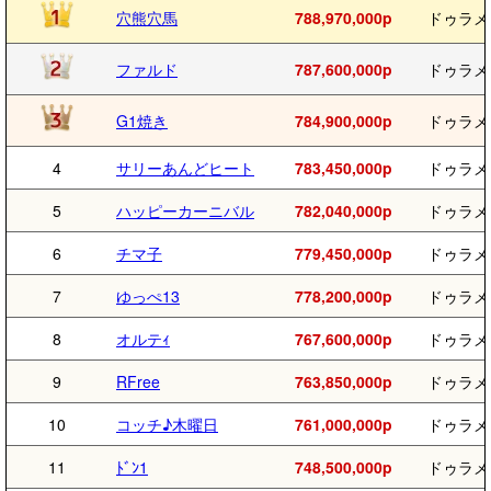
穴熊穴馬
788,970,000p
ドゥラメ
ファルド
787,600,000p
ドゥラメ
G1焼き
784,900,000p
ドゥラメ
4
サリーあんどヒート
783,450,000p
ドゥラメ
5
ハッピーカーニバル
782,040,000p
ドゥラメ
6
チマ子
779,450,000p
ドゥラメ
7
ゆっぺ13
778,200,000p
ドゥラメ
8
オルテｨ
767,600,000p
ドゥラメ
9
RFree
763,850,000p
ドゥラメ
10
コッチ♪木曜日
761,000,000p
ドゥラメ
11
ﾄﾞﾝ1
748,500,000p
ドゥラメ