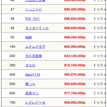
47
こっこーと
690,400,000p
ドゥラメ
48
ﾀｲｶﾞｰｳｯｽﾞ
688,820,000p
ドゥラメ
49
タイガーてっち
688,650,000p
ドゥラメ
50
福称
688,050,000p
ドゥラメ
100
ムチムチ王子
662,950,000p
ドゥラメ
200
北斗百裂拳
633,120,000p
ドゥラメ
300
オセロ
612,150,000p
ドゥラメ
400
kazu1110
595,870,000p
ドゥラメ
500
横っち
585,600,000p
ドゥラメ
600
競馬マン
577,750,000p
ドゥラメ
700
レクレどーる
569,950,000p
ドゥラメ