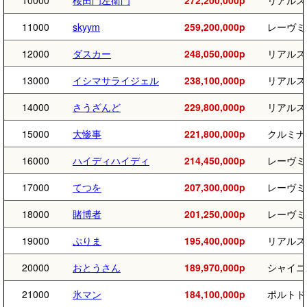
10000
桜田門左衛門
272,200,000p
リアルス
11000
skyym
259,200,000p
レーヴミ
12000
ダスカー
248,050,000p
リアルス
13000
イシマサライジェル
238,100,000p
リアルス
14000
さうざんど
229,800,000p
リアルス
15000
大惨事
221,800,000p
クルミナ
16000
ハイディハイディ
214,450,000p
レーヴミ
17000
てつを
207,300,000p
レーヴミ
18000
賭博者
201,250,000p
レーヴミ
19000
ぷりま
195,400,000p
リアルス
20000
おとうさん
189,970,000p
シャイニ
21000
氷マン
184,100,000p
ポルトド