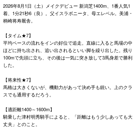
2026年8月1日（土）メイクデビュー 新潟芝1400m、1番人気1
着、1分21秒6（良）。父イスラボニータ、母エレベル。美浦・
柄崎将寿厩舎。
【タイム★7】
平均ペースの流れをインの好位で追走。直線に入ると馬場の中
ほどに持ち出され、追い出されるといい脚を繰り出した。残り
100mで先頭に立ち、その後は一気に突き放して3馬身差で勝利
した。
【将来性★7】
馬格は大きくないが、機動力があって決め手も鋭い。上のクラ
スでも通用するだろう。
【適距離1400～1600m】
騎乗した津村明秀騎手によると、「距離はもう少しあっても大
丈夫」とのこと。