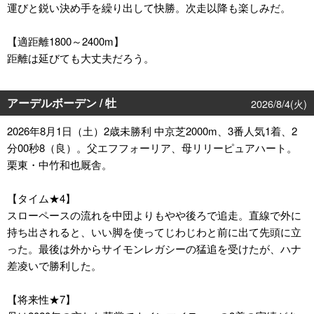
運びと鋭い決め手を繰り出して快勝。次走以降も楽しみだ。
【適距離1800～2400m】
距離は延びても大丈夫だろう。
アーデルボーデン / 牡
2026/8/4(火)
2026年8月1日（土）2歳未勝利 中京芝2000m、3番人気1着、2
分00秒8（良）。父エフフォーリア、母リリーピュアハート。
栗東・中竹和也厩舎。
【タイム★4】
スローペースの流れを中団よりもやや後ろで追走。直線で外に
持ち出されると、いい脚を使ってじわじわと前に出て先頭に立
った。最後は外からサイモンレガシーの猛追を受けたが、ハナ
差凌いで勝利した。
【将来性★7】