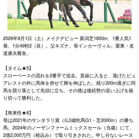
2026年8月1日（土）メイクデビュー 新潟芝1800m、1番人気1
着、1分49秒2（良）。父キズナ、母インカーヴィル。栗東・友
道康夫厩舎。
【タイム★5】
スローペースの流れを2番手で追走。直線に入ると、逃げたピュ
アレストの外に馬体を併せて脚を伸ばした。残り200m過ぎに同
馬を競り落として先頭に立ち、その後は後続勢の追い上げを振
り切って勝利した。
【将来性★8】
母は2021年のサンタラリ賞（仏3歳牝馬G1・芝2000m）の勝ち
馬。2024年のノーザンファームミックスセール（当歳）にて、
2億2,000万円（税込み）で取り引きされた。申し分ないレース