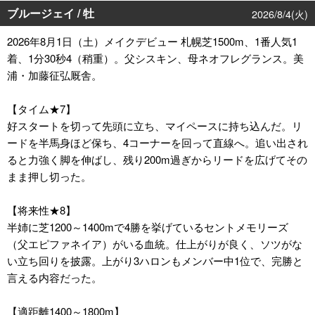
ブルージェイ / 牡
2026/8/4(火)
2026年8月1日（土）メイクデビュー 札幌芝1500m、1番人気1
着、1分30秒4（稍重）。父シスキン、母ネオフレグランス。美
浦・加藤征弘厩舎。
【タイム★7】
好スタートを切って先頭に立ち、マイペースに持ち込んだ。リ
ードを半馬身ほど保ち、4コーナーを回って直線へ。追い出され
ると力強く脚を伸ばし、残り200m過ぎからリードを広げてその
まま押し切った。
【将来性★8】
半姉に芝1200～1400mで4勝を挙げているセントメモリーズ
（父エピファネイア）がいる血統。仕上がりが良く、ソツがな
い立ち回りを披露。上がり3ハロンもメンバー中1位で、完勝と
言える内容だった。
【適距離1400～1800m】