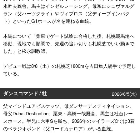
永幹夫厩舎。馬主はインゼルレーシング。母系にシュヴァルグ
ラン（父ハーツクライ）やヴィブロス（父ディープインパク
ト）といったG1ホースが名を連ねる血統。
本馬について「栗東でゲート試験に合格した後、札幌競馬場へ
移動。現地でも順調で、先週の追い切りも札幌芝でいい動きで
した」と松永調教師。
デビュー戦は8/8（土）の札幌芝1800mを吉田隼人騎手で予定し
ている。
ダンスコマンド / 牡
2026/8/5(水)
父マインドユアビスケッツ、母ダンサーデスティネイション、
母父Dubai Destination。栗東・高橋一哉厩舎。馬主は社台レー
スホース。半兄に六甲Sを勝ち、2026年のマイラーズCでは3着
のベラジオボンド（父ロードカナロア）がいる血統。