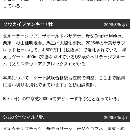
している。
ソウカイファンキー / 牡
2026/8/5(水)
父ルーラーシップ、母オールドパサデナ、母父Empire Maker。
栗東・杉山佳明厩舎。馬主は大脇佑樹氏。2026年の千葉サラブ
レッドセールにて、4,500万円（税抜き）で落札されている。半
兄にダート1400mで2勝を挙げている現3歳のヘリテージブルー
ム（父ミスチヴィアスアレックス）がいる。
本馬について「ゲート試験合格後も在厩で調整。ここまで順調
に追い切りを消化できています」と杉山調教師。
8/9（日）の中京芝2000mでデビューする予定となっている。
シルバーウィル / 牝
2026/8/5(水)
父キタサンブラック、母チカリータ、母父クロフネ。栗東・松