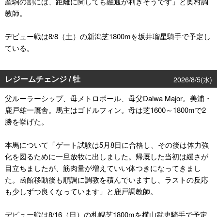
産駒の割には、距離に関しても融通が利きそうです」と奥村調
教師。
デビュー戦は8/8（土）の新潟芝1800mを坂井瑠星騎手で予定し
ている。
レジームチェンジ / 牡
2026/8/5(水)
父ルーラーシップ、母メトロポール、母父Daiwa Major。美浦・
鹿戸雄一厩舎。馬主はゴドルフィン。母は芝1600～1800mで2
勝を挙げた。
本馬について「ゲート試験は5月8日に合格し、その後は体力強
化を図るために一旦放牧に出しました。帰厩した当初は緩さが
目立ちましたが、筋肉量が増えていい体つきになってきまし
た。函館移動後も順調に調教を積んでいますし、ラストの反応
も少しずつ良くなっています」と鹿戸調教師。
デビュー戦は8/16（日）の札幌芝1800mを横山武史騎手で予定