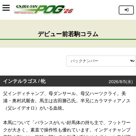
デビュー前若駒コラム
インテルラゴス / 牝
2026/8/5(水)
父インディチャンプ、母ダンサール、母父ハーツクライ。美
浦・奥村武厩舎。馬主は吉田勝己氏。半兄にカラマティアノス
（父レイデオロ）がいる血統。
本馬について「バランスがいい好馬体の持ち主で、フットワー
クが大きく、素直で操作性も優れています。インディチャンプ