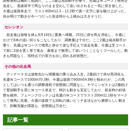
調整過程は極めて順調だ。ここ2週は池添騎手が乗り、先週はＷコースで僚馬を
追走し、直線前半で馬なりのまま交わして追い出されると一気に突き放した。
今週は坂路単走で、ラスト400m12.3－12.2秒で真一文字に坂を駆け上がった。
休み明けで動きが今一つだった前走時から上積みは大きそうだ。
セレシオン
前走後は放牧を挟ん9月18日に栗東へ帰厩。25日に併せ馬を消化し、今週に
かけて8本の追い切りをこなしており、調教量は十分だ。ここ2週は福永騎手が
乗り、先週はＷコースで僚馬と併せて楽な手応えで追走先着。今週は芝コース
で前に2頭を置く形で進み、最後まで無理して追いつくことなくゴールした。動
きも問題なく、現時点での実力を出し切れる好状態だ。
その他の出走馬
ディナースタは放牧先から帰厩後の乗り込み入念。2週続けて併せ馬消化も、
先週Ｗコースで1000m70.3秒、今週は坂路で800m54.8秒と軽めだが、この馬
としてはいつも通りの調整過程で状態面に問題なし。ヤマニンゼストは2週続け
て鷲頭騎手を背にＷコース単走で、時計も動きも安定しており、前走時の好状
態を維持。フェーングロッテンは先週のＷコースでラスト200m11.1秒をマーク
して僚馬に先着。今週の坂路でも回転の速いピッチ走法ながら素晴らしい動き
で、距離克服が課題も、状態面は万全だ。
記事一覧