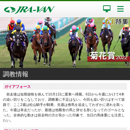
調教情報
ガイアフォース
前走後は短期放牧を挟んで10月1日に栗東へ帰厩。6日から今週にかけて4本
の追い切りをこなしており、調教量に不足はない。今回も追い切りはすべて坂
路で、ここ2週は松山騎手が騎乗。先週は僚馬を追走してわずかに遅れを取っ
た。今週は単走だったが、最後は他厩舎の馬と併せる形になってのゴールとな
った。全体的な動きは前走時の方が良かった印象で、当日の馬体重にも注意し
たい。