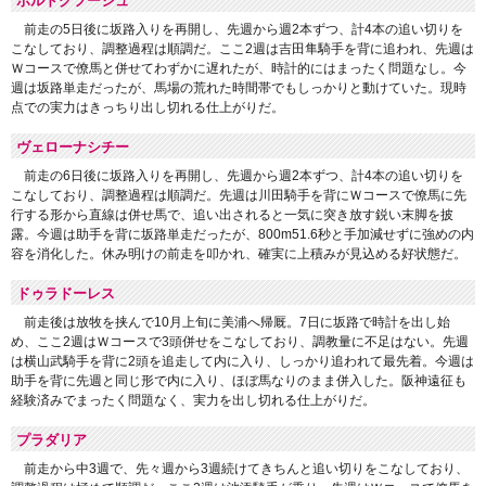
ボルドグフーシュ
前走の5日後に坂路入りを再開し、先週から週2本ずつ、計4本の追い切りを
こなしており、調整過程は順調だ。ここ2週は吉田隼騎手を背に追われ、先週は
Ｗコースで僚馬と併せてわずかに遅れたが、時計的にはまったく問題なし。今
週は坂路単走だったが、馬場の荒れた時間帯でもしっかりと動けていた。現時
点での実力はきっちり出し切れる仕上がりだ。
ヴェローナシチー
前走の6日後に坂路入りを再開し、先週から週2本ずつ、計4本の追い切りを
こなしており、調整過程は順調だ。先週は川田騎手を背にＷコースで僚馬に先
行する形から直線は併せ馬で、追い出されると一気に突き放す鋭い末脚を披
露。今週は助手を背に坂路単走だったが、800m51.6秒と手加減せずに強めの内
容を消化した。休み明けの前走を叩かれ、確実に上積みが見込める好状態だ。
ドゥラドーレス
前走後は放牧を挟んで10月上旬に美浦へ帰厩。7日に坂路で時計を出し始
め、ここ2週はＷコースで3頭併せをこなしており、調教量に不足はない。先週
は横山武騎手を背に2頭を追走して内に入り、しっかり追われて最先着。今週は
助手を背に先週と同じ形で内に入り、ほぼ馬なりのまま併入した。阪神遠征も
経験済みでまったく問題なく、実力を出し切れる仕上がりだ。
プラダリア
前走から中3週で、先々週から3週続けてきちんと追い切りをこなしており、