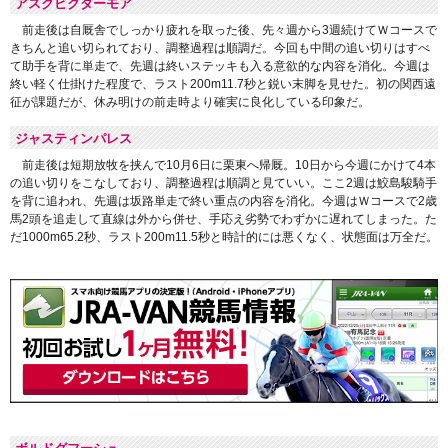
アスクビクターモア
前走後は自厩舎でしっかり疲れを取った後、先々週から3週続けてＷコースで
きちんと追い切られており、調整過程は順調だ。今回も中間の追い切りはすべ
て助手を背に単走で、先週は終いステッキも入る意欲的な内容を消化。今週は
終い軽く仕掛けた程度で、ラスト200m11.7秒と鋭い末脚を見せた。初の関西遠
征が課題だが、休み明けの前走時より確実に良化している印象だ。
ジャスティンパレス
前走後は短期放牧を挟んで10月6日に栗東へ帰厩。10日から今週にかけて4本
の追い切りをこなしており、調整過程は順調と見ていい。ここ2週は鮫島駿騎手
を背に追われ、先週は坂路単走で終い重点の内容を消化。今週はＷコースで2歳
馬2頭を追走して直線は外から併せ、手応え劣勢でわずかに遅れてしまった。た
だ1000m65.2秒、ラスト200m11.5秒と時計的には悪くなく、状態面は万全だ。