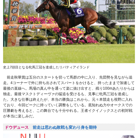
史上7頭目となる牝馬三冠を達成したリバティアイランド
前走秋華賞は五分のスタートを切って馬群の中に入り、先団勢を見ながら追
走。4コーナーで外に持ち出されてスパートをかけると、持ったままで加速して
最後の直線へ。馬場の真ん中を通って楽に抜け出すと、残り100mあたりからは
独走。最後マスクトディーヴァの猛追を受けるも、見事に牝馬三冠を達成し
た。大きな仕事は終えたが、本当の勝負はこれから。元々本競走も視野に入れ
ており、今回ピークに持っていく調整をしている。底知れぬ力やオークスでの
圧勝劇を考えると、この舞台でも十分やれる。王者イクイノックスとの初対戦
が本当に楽しみだ。
ドウデュース
前走は思わぬ敗戦も変わり身を期待