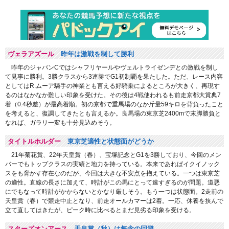
ヴェラアズール
昨年は激戦を制して勝利
昨年のジャパンCではシャフリヤールやヴェルトライゼンデとの激戦を制し
て見事に勝利。3勝クラスから3連勝でG1初制覇を果たした。ただ、レース内容
としてはR.ムーア騎手の神業とも言える好騎乗によるところが大きく、再現す
るのはなかなか難しい印象を受けた。その後は4戦使われるも前走京都大賞典7
着（0.4秒差）が最高着順。初の京都で重馬場のなか斤量59キロを背負ったこと
を考えると、復調してきたとも言えるか。良馬場の東京芝2400mで末脚勝負と
なれば、ガラリ一変も十分見込めそう。
タイトルホルダー
東京芝適性と状態面がどうか
21年菊花賞、22年天皇賞（春）、宝塚記念とG1を3勝しており、今回のメン
バーでもトップクラスの実績と地力を持っている。本来であればイクイノック
スをも脅かす存在なのだが、今回は大きな不安点を抱えている。一つは東京芝
の適性。直線の長さに加えて、時計がこの馬にとって速すぎるのが問題。道悪
にでもなって時計がかからないとかなり厳しそう。もう一つは状態面。2走前の
天皇賞（春）で競走中止となり、前走オールカマーは2着。一応、休養を挟んで
立て直してはきたが、ピーク時に比べるとまだ見劣る印象を受ける。
スターズオンアース
天皇賞（秋）は無念の回避