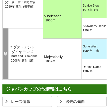
父18歳・母11歳時産駒
Seattle Slew
2019年 鹿毛（安平町）
1974年（米）
Vindication
2000年
Strawberry Reason
1992年
Gone West
＊ダストアンド
1984年 （米）
ダイヤモンズ
母
Dust and Diamonds
Majestically
2008年 鹿毛（米）
2002年
Darling Dame
1989年
ジャパンカップの他情報はこちら
レース情報
過去の傾向