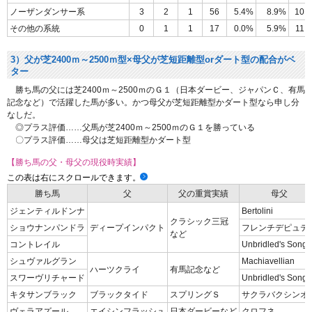
ノーザンダンサー系
3
2
1
56
5.4%
8.9%
10.
その他の系統
0
1
1
17
0.0%
5.9%
11.
3）父が芝2400ｍ～2500ｍ型×母父が芝短距離型orダート型の配合がベ
ター
勝ち馬の父には芝2400ｍ～2500ｍのＧ１（日本ダービー、ジャパンＣ、有馬
記念など）で活躍した馬が多い。かつ母父が芝短距離型かダート型なら申し分
なしだ。
◎プラス評価……父馬が芝2400ｍ～2500ｍのＧ１を勝っている
〇プラス評価……母父は芝短距離型かダート型
【勝ち馬の父・母父の現役時実績】
この表は右にスクロールできます。
勝ち馬
父
父の重賞実績
母父
ジェンティルドンナ
Bertolini
クラシック三冠
ショウナンパンドラ
ディープインパクト
フレンチデピュテ
など
コントレイル
Unbridled's Song
シュヴァルグラン
Machiavellian
ハーツクライ
有馬記念など
スワーヴリチャード
Unbridled's Song
キタサンブラック
ブラックタイド
スプリングＳ
サクラバクシンオ
ヴェラアズール
エイシンフラッシュ
日本ダービーなど
クロフネ