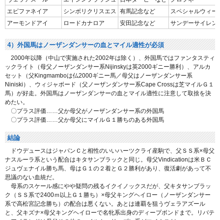
エピファネイア
シンボリクリスエス
有馬記念など
スペシャルウィー
アーモンドアイ
ロードカナロア
安田記念など
サンデーサイレン
4）外国馬はノーザンダンサーの血とマイル適性が必須
2000年以降（中山で実施された2002年は除く）、外国馬ではファンタスティ
ックライト（母父ノーザンダンサー系Nijinskyは英2000ギニー勝利）、アルカ
セット（父Kingmamboは仏2000ギニー馬／母父はノーザンダンサー系
Niniski）、ウィジャボード（父ノーザンダンサー系Cape Crossは芝マイルＧ１
馬）が好走。外国馬はノーザンダンサーの血とマイル適性に注意して取捨を決
めたい。
〇プラス評価……父か母父がノーザンダンサー系の外国馬
〇プラス評価……父か母父にマイルＧ１勝ちのある外国馬
結論
ドウデュースはジャパンＣと相性のいいハーツクライ産駒で、父ＳＳ系×母父
ナスルーラ系という配合はキタサンブラックと同じ。母父Vindicationは米ＢＣ
ジュヴェナイル勝ち馬、母はＧ１の２着とＧ２勝利があり、復活劇があって不
思議のない血統だ。
母系のスケール感にやや疑問の残るイクイノックスだが、父キタサンブラッ
ク（ＳＳ系で2400ｍ以上Ｇ１勝ち）×母父キングヘイロー（ノーザンダンサー
系で高松宮記念勝ち）の配合は悪くない。あとは連覇を狙うヴェラアズール
と、父キズナ×母父キングヘイローで名牝系出身のディープボンドまで。リバテ