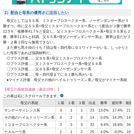
2）配合と母系の優秀さに注目したい
母父としてはＳＳ系、ミスタープロスペクター系、ノーザンダンサー系が３
勝ずつ。特に父ＳＳ系×母父ミスタープロスペクター系という配合が３勝で勝率
12.5％、複勝率41.7％と安定し、父ミスタープロスペクター系×母父ＳＳ系も２
勝、勝率11.8％と好調。父ＳＳ系×母父ノーザンダンサー系は、勝率は並だが２
勝・２着２回なら無視できない。
また勝ち馬９頭のうち７頭は母～四代母にＧ１ウィナーがいる。しっかりと
した母系であれば強調材料だ。
◎プラス評価……父ＳＳ系×母父ミスタープロスペクター系
◎プラス評価……父ミスタープロスペクター系×母父ＳＳ系
〇プラス評価……父ＳＳ系×母父ノーザンダンサー系
◎プラス評価……母～四代母までにＧ１勝ち馬がいる
●マイナス評価…母父その他のヘイルトゥリーズン系／母父がマイナー系統
【母父の系統別成績（過去10年）】
この表は右にスクロールできます。
母父の系統
１着
２着
３着
出走
勝率
連対率
複勝
サンデーサイレンス系
3
1
1
23
13.0%
17.4%
21.
その他のヘイルトゥリーズン系
0
2
0
14
0.0%
14.3%
14.
ミスタープロスペクター系
3
3
5
32
9.4%
18.8%
34.
ナスルーラ系
1
1
2
25
4.0%
8.0%
16.