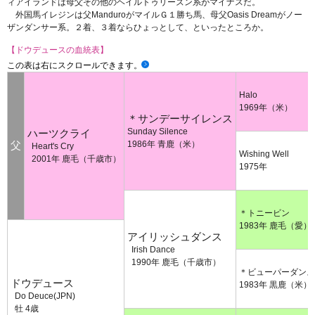
ィアイランドは母父その他のヘイルトゥリーズン系がマイナスだ。
外国馬イレジンは父ManduroがマイルＧ１勝ち馬、母父Oasis Dreamがノー
ザンダンサー系。２着、３着ならひょっとして、といったところか。
【ドウデュースの血統表】
この表は右にスクロールできます。
Halo
1969年（米）
＊サンデーサイレンス
Sunday Silence
ハーツクライ
父
1986年 青鹿（米）
Heart's Cry
Wishing Well
2001年 鹿毛（千歳市）
1975年
＊トニービン
1983年 鹿毛（愛）
アイリッシュダンス
Irish Dance
1990年 鹿毛（千歳市）
＊ビューパーダンス
ドウデュース
1983年 黒鹿（米）
Do Deuce(JPN)
牡 4歳