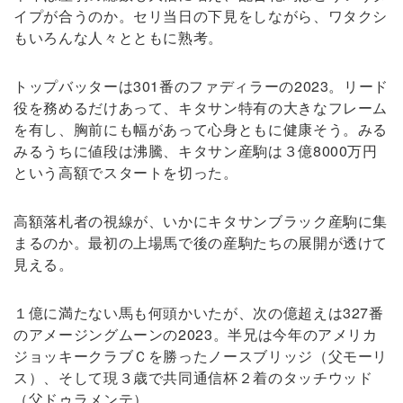
イプが合うのか。セリ当日の下見をしながら、ワタクシ
もいろんな人々とともに熟考。
トップバッターは301番のファディラーの2023。リード
役を務めるだけあって、キタサン特有の大きなフレーム
を有し、胸前にも幅があって心身ともに健康そう。みる
みるうちに値段は沸騰、キタサン産駒は３億8000万円
という高額でスタートを切った。
高額落札者の視線が、いかにキタサンブラック産駒に集
まるのか。最初の上場馬で後の産駒たちの展開が透けて
見える。
１億に満たない馬も何頭かいたが、次の億超えは327番
のアメージングムーンの2023。半兄は今年のアメリカ
ジョッキークラブＣを勝ったノースブリッジ（父モーリ
ス）、そして現３歳で共同通信杯２着のタッチウッド
（父ドゥラメンテ）。