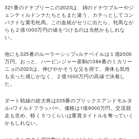
321番のドナブリーニの2023は、姉のドナウブルーやジ
ェンティルドンナたちともまた違う、カチっとしてコン
パクトな栗毛牝馬。この血統がセリに出たら、牝馬なが
らも２億1000万円の値をつけるのは当然かもしれな
い。
他にも325番のルーラーシップ×ルナベイルは１億2000
万円。おっと、ハービンジャー産駒の384番のミカリー
ニョの2023は、伸びやかそうな父を得て、身体も気性
も尖った感じがなく、２億1000万円の高値で決着し
た。
ダート戦線の総大将は335番のブリックスアンドモルタ
ル×ワイルドフラッパー。価格は1億9000万円。交流競
走も含め、軽く５つくらいは重賞タイトルを奪っていく
かもしれない。