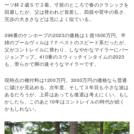
ーツ杯２歳Ｓで２着。寸前のところで春のクラシックを
回避したが、父は替われど首差し、四肢や背中の長さ、
完歩の大きさなどは兄によく似ている。
398番のケンホープの2023の価格は１億1500万円。半
姉のプールヴィルは７Ｆベストのスピード系だったが、
父がコントレイルに替わり、しなやかなマイラーにバー
ジョンアップ。413番のスウィッチインタイムの2023
も、滑らかで脚の速そうなマイラーです。
現時点の種付料は1200万円。3000万円の価格なら普通
に儲けが見込める。次年度、そして３年目も小さな波は
あるだろうが、上昇はあっても後退は考えにくい。もし
かしたら、このあと10年はコントレイルの時代が続く
かもしれない。