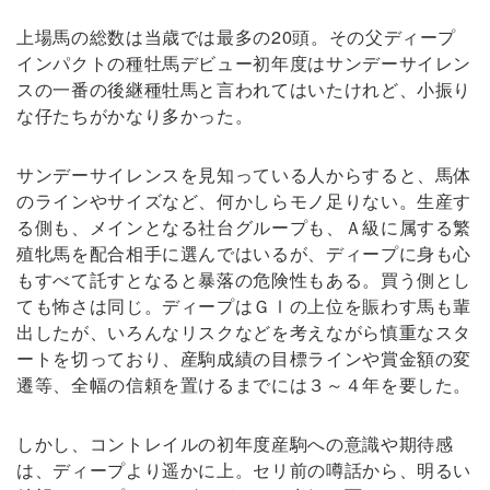
上場馬の総数は当歳では最多の20頭。その父ディープ
インパクトの種牡馬デビュー初年度はサンデーサイレン
スの一番の後継種牡馬と言われてはいたけれど、小振り
な仔たちがかなり多かった。
サンデーサイレンスを見知っている人からすると、馬体
のラインやサイズなど、何かしらモノ足りない。生産す
る側も、メインとなる社台グループも、Ａ級に属する繁
殖牝馬を配合相手に選んではいるが、ディープに身も心
もすべて託すとなると暴落の危険性もある。買う側とし
ても怖さは同じ。ディープはＧⅠの上位を賑わす馬も輩
出したが、いろんなリスクなどを考えながら慎重なスタ
ートを切っており、産駒成績の目標ラインや賞金額の変
遷等、全幅の信頼を置けるまでには３～４年を要した。
しかし、コントレイルの初年度産駒への意識や期待感
は、ディープより遥かに上。セリ前の噂話から、明るい