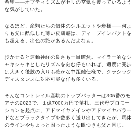
希望――オプティミズムがセリの空気を覆っているよう
な気がしていた。
なるほど、産駒たちの個体のシルエットや歩様――何よ
りも父に酷似した薄い皮膚感は、ディープインパクトを
も超える、出色の艶があるんだよなぁ。
歩かせると運動神経の良さも一目瞭然。マイラー的なシ
ャキシャキとしたリズムを刻む仔もいれば、適度に完歩
は大きく後肢の入りも確かな中距離仕様で、クラシック
ディスタンスに対応可能な仔も多くいる。
そんなコントレイル産駒のトップバッターは305番のモ
アナの2023で、１億7000万円で落札。三代母プロモー
ションを起点に、アドマイヤメインやアドマイヤバラー
ドなどブラックタイプを数多く送り出してきたが、馬体
のラインやちょっと困ったような眼つきも父と同じ。