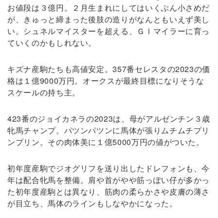
お値段は３億円。２月生まれにしてはいくぶん小さめだ
が、きゅっと締まった後肢の造りがなんともいえず美し
い。シュネルマイスターを超える、ＧⅠマイラーに育っ
ていくのかもしれない。
キズナ産駒たちも高値安定。357番セレスタの2023の価
格は１億9000万円。オークスが最終目標になりそうな
スケールの持ち主。
423番のジョイカネラの2023は、母がアルゼンチン３歳
牝馬チャンプ。パツンパツンに馬体が張りムチムチプリ
ンプリン。その肉体美に１億5000万円の値がついた。
初年度産駒でジオグリフを送り出したドレフォンも、今
年は配合牝馬を整備。肩や首がやや筋っぽい仔が多かっ
た初年度産駒とは異なり、筋肉の柔らかさや皮膚の薄さ
が目立ち、馬体のラインもしなやかになった。