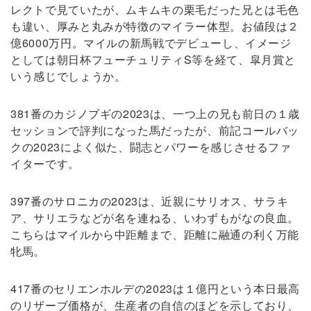
レクトで見ていたが、ムキムキの栗毛だった兄とは毛色
も違い、厚みと丸みが特徴のマイラー体型。お値段は２
億6000万円。マイルの新馬戦でデビューし、イメージ
としては朝日杯フューチュリティS等を経て、皐月賞と
いう感じでしょうか。
381番のカジノブギの2023は、一つ上の兄も前日の１歳
セッションで評判になった馬だったが、前記コールバッ
クの2023によく似た、闘志とパワーを感じさせるファ
イターです。
397番のサロニカの2023は、近親にサリオス、サラキ
ア、サリエラなどが名を連ねる、いわずもがなの良血。
こちらはマイルから中距離まで、距離に融通の利く万能
牝馬。
417番のセリエンホルデの2023は１億円という本日最高
のリザーブ価格が、生産者の自信のほどを示しており、