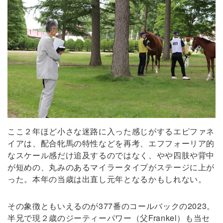
ここ２年ほど小さな迷路に入った感じがするエピファネ
イアは、配合牝馬の特性などを再考、エフフォーリア的
なスケール感だけ追及するのではなく、やや四肢や背中
が短めの、丸みのあるマイラータイプがステージに上が
った。本年の当歳は出直し元年となるかもしれない。
その象徴ともいえるのが377番のコールバックの2023。
半兄で現２歳のジーティーパワー（父Frankel）も当セ