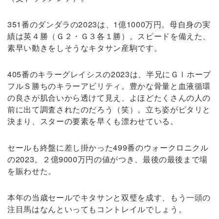
351番のダンダラの2023は、1億1000万円。母自身の実
績は英４勝（Ｇ２・Ｇ３各１勝）。スピードを備えた、
素早い動きをしそうなキタサン産駒です。
405番のキラーグレイシスの2023は、半兄にＧⅠホープ
フルＳ勝ちのキラーアビリティ。豊かな骨量と血液循環
の良さが肌合いから透けて見え、よほどたくさんの人の
前に出て調査されたのだろう（笑）。立ち姿がピタリと
決まり、スターの要素を早くも漂わせている。
セールも終盤に差し掛かった499番のウォークロニクル
の2023。２億9000万円の値がつき、最後の最後まで場
を賑わせた。
本年の当歳セールでキタサンと双璧を成す、もう一頭の
注目馬はなんといってもコントレイルでしょう。