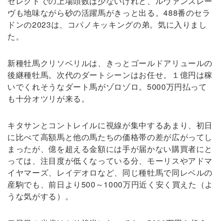
セレクトでの上場頭数は少ないけれど、ルヴァンスレー
ヴも地味ながら砂の活躍馬がきっと出る。488番のセラ
ドンの2023は、コパノキッキングの弟。気に入りまし
た。
新種牡馬クリソベリルは、きっとゴールドアリュールの
後継種牡馬。次代のダートシーンはお任せ。１億円は稼
いでくれそうなダート馬がゾロゾロ。5000万円払って
も十分オツリが来る。
キタサンとコントレイルに視線が集中するあまり、初日
に比べて高額馬と他の馬たちの価格帯の差が広がってし
まったが、億を超える金額には手が届かない購買者にと
っては、注目度が低くなっている分、モーリスやアドマ
イヤマーズ、レイデオロなど、同じ種牡馬で同レベルの
産駒でも、前日より500～1000万円近く安く買えた（よ
うな気がする）。