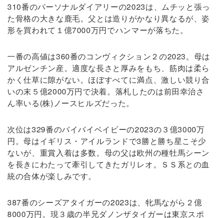
310番のパーソナルダイアリーの2023は、ムチッと張っ
た骨格の大きな鹿毛。父とは造りがかなり異なるが、姿
形を買われて１億7000万円でハンマーが落ちた。
一番の高値は360番のコンヴィクション２の2023。母は
アルゼンチン産。適度な長さと厚みをもち、筋肉は柔ら
かく仕草に隙がない。ほぼすべてに満点、激しい競り合
いの末５億2000万円で決着。落札したのは前田幸治さ
ん率いる(株)ノースヒルズだった。
次位は329番のバイバイベイビーの2023の３億3000万
円。母はイギリス・アイルランドで3勝と勝ち星こそ少
ないが、重賞入着は多数。母の父は欧州の種牡馬シーン
を長きにわたって牽引してきたガリレオ。ＳＳ系との血
統の合体が楽しみです。
387番のシーズアタイガーの2023は、牝馬ながら２億
8000万円。現３歳の半兄ダノンザタイガーは東京スポ