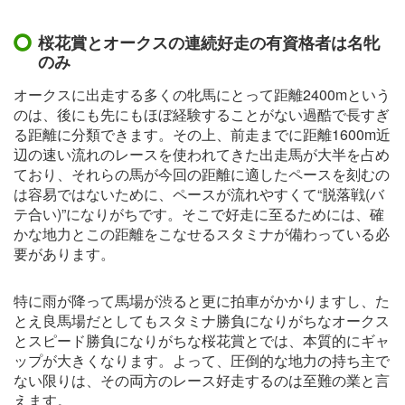
桜花賞とオークスの連続好走の有資格者は名牝
のみ
オークスに出走する多くの牝馬にとって距離2400mという
のは、後にも先にもほぼ経験することがない過酷で長すぎ
る距離に分類できます。その上、前走までに距離1600m近
辺の速い流れのレースを使われてきた出走馬が大半を占め
ており、それらの馬が今回の距離に適したペースを刻むの
は容易ではないために、ペースが流れやすくて“脱落戦(バ
テ合い)”になりがちです。そこで好走に至るためには、確
かな地力とこの距離をこなせるスタミナが備わっている必
要があります。
特に雨が降って馬場が渋ると更に拍車がかかりますし、た
とえ良馬場だとしてもスタミナ勝負になりがちなオークス
とスピード勝負になりがちな桜花賞とでは、本質的にギャ
ップが大きくなります。よって、圧倒的な地力の持ち主で
ない限りは、その両方のレース好走するのは至難の業と言
えます。