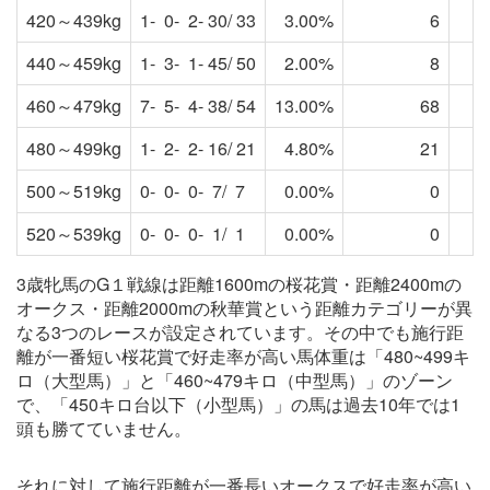
420～439kg
1- 0- 2- 30/ 33
3.00%
6
440～459kg
1- 3- 1- 45/ 50
2.00%
8
460～479kg
7- 5- 4- 38/ 54
13.00%
68
480～499kg
1- 2- 2- 16/ 21
4.80%
21
500～519kg
0- 0- 0- 7/ 7
0.00%
0
520～539kg
0- 0- 0- 1/ 1
0.00%
0
3歳牝馬のG１戦線は距離1600mの桜花賞・距離2400mの
オークス・距離2000mの秋華賞という距離カテゴリーが異
なる3つのレースが設定されています。その中でも施行距
離が一番短い桜花賞で好走率が高い馬体重は「480~499キ
ロ（大型馬）」と「460~479キロ（中型馬）」のゾーン
で、「450キロ台以下（小型馬）」の馬は過去10年では1
頭も勝てていません。
それに対して施行距離が一番長いオークスで好走率が高い