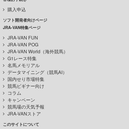
購入申込
ソフト開発者向けページ
JRA-VAN特集ページ
JRA-VAN FUN
JRA-VAN POG
JRA-VAN World（海外競馬）
G1レース特集
名馬メモリアル
データマイニング（競馬AI）
国内せり市場特集
競馬ビギナー向け
コラム
キャンペーン
競馬場の天気予報
JRA-VANストア
このサイトについて