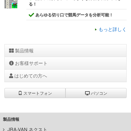
る！
あらゆる切り口で競馬データを分析可能！
もっと詳しく
製品情報
お客様サポート
はじめての方へ
スマートフォン
パソコン
製品情報
JRA-VAN ネクスト