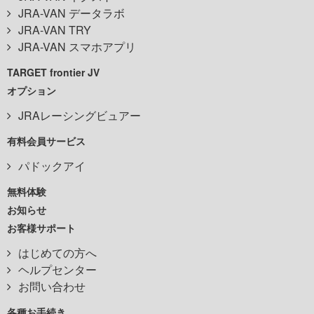
JRA-VAN データラボ
JRA-VAN TRY
JRA-VAN スマホアプリ
TARGET frontier JV
オプション
JRAレーシングビュアー
有料会員サービス
パドックアイ
無料体験
お知らせ
お客様サポート
はじめての方へ
ヘルプセンター
お問い合わせ
各種お手続き