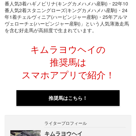
番人気3着ハギノピリナ(キングカメハメハ産駒)・22年10
番人気2着スタニングローズ(キングカメハメハ産駒)・24
年1着チェルヴィニア(ハービンジャー産駒)・25年アルマ
ヴェローチェ(ハービンジャー産駒)」という人気薄激走馬
を含む好走馬が高頻度で生まれています。
キムラヨウヘイの
推奨馬は
スマホアプリで紹介！
推奨馬はこちら！
ライタープロフィール
キムラヨウヘイ