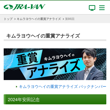
トップ
キムラヨウヘイの重賞アナライズ
第86回
キムラヨウヘイの重賞アナライズ
キムラヨウヘイの重賞アナライズ バックナンバー
2024年安田記念