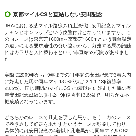
京都マイルCSと直結しない安田記念
JRAにおける芝マイル路線の頂上決戦は安田記念とマイル
チャンピオンシップという位置付けとなっていますが、こ
の両レースは東京芝1600m⇔京都芝1600mという舞台設定
の違いによる要求適性の食い違いから、好走する馬の顔触
れはガラリと入れ替わるという“非直結”の傾向がありまし
た。
実際に2009年から19年までの11年間の安田記念で3着以内
に好走した馬の同年マイルCS成績は[2-1-1-13](複勝率
23.5%)。同じ期間のマイルCSで3着以内に好走した馬の翌
年安田記念成績は[0-1-2-19](複勝率13.6%)で、明らかな不
振成績となっています。
どちらかのレースで凡走を喫した馬が、もう一方のレース
で巻き返して好走を果たすというケースが頻発しており、
具体的には安田記念の4着以下凡走馬から同年マイルCS3