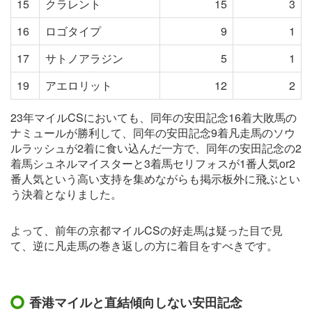
15
クラレント
15
3
16
ロゴタイプ
9
1
17
サトノアラジン
5
1
19
アエロリット
12
2
23年マイルCSにおいても、同年の安田記念16着大敗馬の
ナミュールが勝利して、同年の安田記念9着凡走馬のソウ
ルラッシュが2着に食い込んだ一方で、同年の安田記念の2
着馬シュネルマイスターと3着馬セリフォスが1番人気or2
番人気という高い支持を集めながらも掲示板外に飛ぶとい
う決着となりました。
よって、前年の京都マイルCSの好走馬は疑った目で見
て、逆に凡走馬の巻き返しの方に着目をすべきです。
香港マイルと直結傾向しない安田記念