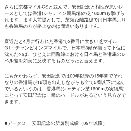
さらに京都マイルCSと並んで、安田記念と相性が悪いレ
ースとしては香港(シャティン競馬場)の芝1600mも挙げら
れます。まず大前提として、芝短距離路線では日本馬より
も香港馬の方が格上なのは間違いありません。
直近だと4月に行われた香港で2番目に大きい芝マイル
G1・チャンピオンズマイルで、日本馬3頭が揃って下位に
沈んだのは、ひとえに同路線における日本馬と香港馬のレ
ベル差を如実に反映するものだったと言えます。
にもかかわらず、安田記念では09年以降の15年間でそれ
なりの香港馬が16頭も出走しながらも全て5着以下に沈ん
でいるというのは、香港馬(シャティン芝1600mの実績馬)
にとって安田記念は一種のハードルがあるという見方がで
きます。
■データ２ 安田記念の所属別成績（09年以降）