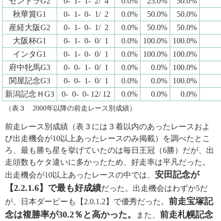
セントラG2
0- 1- 1- 2/ 4
0.0%
25.0%
50.0%
秋華賞G1
0- 1- 0- 1/ 2
0.0%
50.0%
50.0%
産経大阪G2
0- 1- 0- 1/ 2
0.0%
50.0%
50.0%
大阪杯G1
0- 1- 0- 0/ 1
0.0%
100.0%
100.0%
インタG1
0- 1- 0- 0/ 1
0.0%
100.0%
100.0%
府中牝馬G3
0- 0- 1- 0/ 1
0.0%
0.0%
100.0%
関屋記念G3
0- 0- 1- 0/ 1
0.0%
0.0%
100.0%
新潟記念ＨG3
0- 0- 0- 12/ 12
0.0%
0.0%
0.0%
（表３ 2000年以降の前走レース別成績）
前走レース別成績（表３には３着以内のあったレースおよ
び出走機会が10以上あったレースのみ掲載）を調べたとこ
ろ、最も勝ち星を挙げていたのは毎日王冠（6勝）だが、出
走頭数もケタ違いに多かったため、好走率は平凡だった。
安田記念が
出走機会が10以上あったレースの中では、
【2.2.1.6】で最も好成績
だった。出走機会はわずか5だ
前走宝塚記
が、日本ダービーも【2.0.1.2】で優秀だった。
念は複勝率が30.2％と高かった。
前走札幌記念
また、