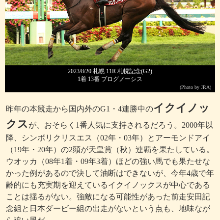
2023/8/20 札幌 11R 札幌記念(G2)
1着 13番 プログノーシス
(Photo by JRA)
イクイノッ
昨年の本競走から国内外のG1・4連勝中の
クス
が、おそらく1番人気に支持されるだろう。2000年以
降、シンボリクリスエス（02年・03年）とアーモンドアイ
（19年・20年）の2頭が天皇賞（秋）連覇を果たしている。
ウオッカ（08年1着・09年3着）ほどの強い馬でも果たせな
かった例があるので決して油断はできないが、今年4歳で年
齢的にも充実期を迎えているイクイノックスが中心である
ことは揺るがない。強敵になる可能性があった前走安田記
念組と日本ダービー組の出走がないという点も、地味なが