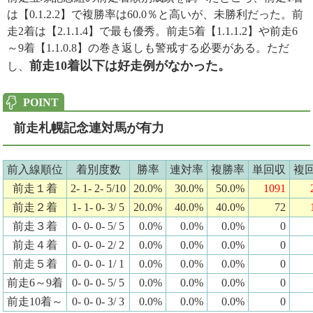
は【0.1.2.2】で複勝率は60.0％と高いが、未勝利だった。前
走2着は【2.1.1.4】で最も優秀。前走5着【1.1.1.2】や前走6
～9着【1.1.0.8】の巻き返しも警戒する必要がある。ただ
前走10着以下は好走例がなかった。
し、
前走札幌記念連対馬が有力
前入線順位
着別度数
勝率
連対率
複勝率
単回収
複
前走１着
2- 1- 2- 5/10
20.0%
30.0%
50.0%
1091
前走２着
1- 1- 0- 3/ 5
20.0%
40.0%
40.0%
72
前走３着
0- 0- 0- 5/ 5
0.0%
0.0%
0.0%
0
前走４着
0- 0- 0- 2/ 2
0.0%
0.0%
0.0%
0
前走５着
0- 0- 0- 1/ 1
0.0%
0.0%
0.0%
0
前走6～9着
0- 0- 0- 5/ 5
0.0%
0.0%
0.0%
0
前走10着～
0- 0- 0- 3/ 3
0.0%
0.0%
0.0%
0