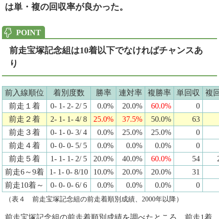
は単・複の回収率が良かった。
前走宝塚記念組は10着以下でなければチャンスあ
り
前入線順位
着別度数
勝率
連対率
複勝率
単回収
複
前走１着
0- 1- 2- 2/ 5
0.0%
20.0%
60.0%
0
前走２着
2- 1- 1- 4/ 8
25.0%
37.5%
50.0%
63
前走３着
0- 1- 0- 3/ 4
0.0%
25.0%
25.0%
0
前走４着
0- 0- 0- 5/ 5
0.0%
0.0%
0.0%
0
前走５着
1- 1- 1- 2/ 5
20.0%
40.0%
60.0%
54
前走6～9着
1- 1- 0- 8/10
10.0%
20.0%
20.0%
31
前走10着～
0- 0- 0- 6/ 6
0.0%
0.0%
0.0%
0
（表４ 前走宝塚記念組の前走着順別成績、2000年以降）
前走宝塚記念組の前走着順別成績を調べたところ、前走1着