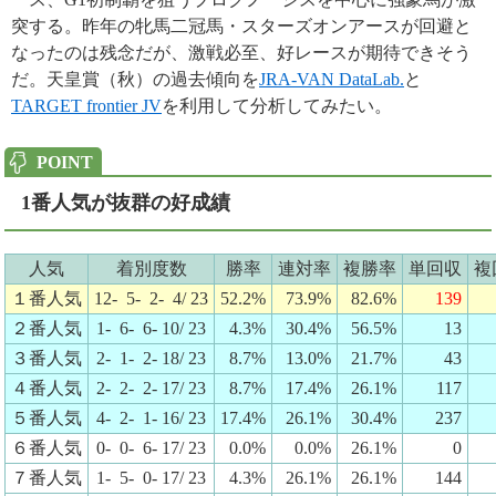
突する。昨年の牝馬二冠馬・スターズオンアースが回避と
なったのは残念だが、激戦必至、好レースが期待できそう
だ。天皇賞（秋）の過去傾向を
JRA-VAN DataLab.
と
TARGET frontier JV
を利用して分析してみたい。
1番人気が抜群の好成績
人気
着別度数
勝率
連対率
複勝率
単回収
複
１番人気
12- 5- 2- 4/ 23
52.2%
73.9%
82.6%
139
２番人気
1- 6- 6- 10/ 23
4.3%
30.4%
56.5%
13
３番人気
2- 1- 2- 18/ 23
8.7%
13.0%
21.7%
43
４番人気
2- 2- 2- 17/ 23
8.7%
17.4%
26.1%
117
５番人気
4- 2- 1- 16/ 23
17.4%
26.1%
30.4%
237
６番人気
0- 0- 6- 17/ 23
0.0%
0.0%
26.1%
0
７番人気
1- 5- 0- 17/ 23
4.3%
26.1%
26.1%
144