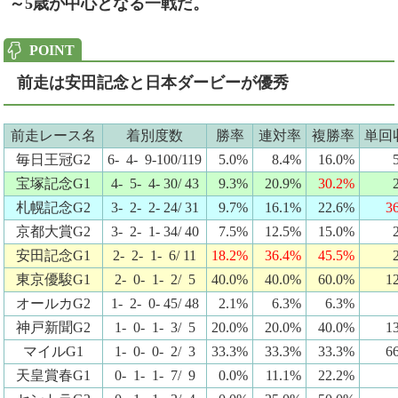
～5歳が中心となる一戦だ。
前走は安田記念と日本ダービーが優秀
前走レース名
着別度数
勝率
連対率
複勝率
単回
毎日王冠G2
6- 4- 9-100/119
5.0%
8.4%
16.0%
宝塚記念G1
4- 5- 4- 30/ 43
9.3%
20.9%
30.2%
札幌記念G2
3- 2- 2- 24/ 31
9.7%
16.1%
22.6%
3
京都大賞G2
3- 2- 1- 34/ 40
7.5%
12.5%
15.0%
安田記念G1
2- 2- 1- 6/ 11
18.2%
36.4%
45.5%
東京優駿G1
2- 0- 1- 2/ 5
40.0%
40.0%
60.0%
1
オールカG2
1- 2- 0- 45/ 48
2.1%
6.3%
6.3%
神戸新聞G2
1- 0- 1- 3/ 5
20.0%
20.0%
40.0%
1
マイルG1
1- 0- 0- 2/ 3
33.3%
33.3%
33.3%
6
天皇賞春G1
0- 1- 1- 7/ 9
0.0%
11.1%
22.2%