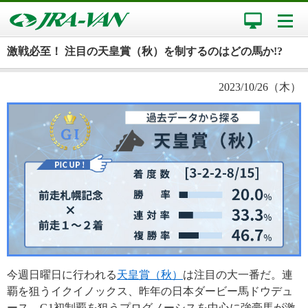
激戦必至！ 注目の天皇賞（秋）を制するのはどの馬か!?
2023/10/26（木）
今週日曜日に行われる
天皇賞（秋）
は注目の大一番だ。連
覇を狙うイクイノックス、昨年の日本ダービー馬ドウデュ
ース、G1初制覇を狙うプログノーシスを中心に強豪馬が激