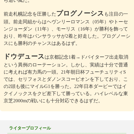
ら追い風だ。
プログノーシス
前走札幌記念を圧勝した
も注目の一
頭。前走同組からはヘヴンリーロマンス（05年）やトーセ
ンジョーダン（11年）、モーリス（16年）が勝利を飾って
おり、昨年はパンサラッサが2着と好走した。プログノーシ
スにも勝利のチャンスはあるはず。
ドウデュース
は京都記念1着→ドバイターフ出走取消
という異例のローテーション。しかし、実績は十分で普通
に考えれば有力馬の一頭。21年朝日杯フューチュリティS
では、セリフォスとダノンスコーピオンを下しており、こ
の2頭も後にマイルG1を勝った。22年日本ダービーではイ
クイノックスをクビ差下して勝っている。ハイレベルな東
京芝2000mの戦いにも十分対応できるはずだ。
ライタープロフィール