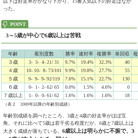
以下は好走率がかなり下がり、15番人気以下の好走はなか
った。
3～5歳が中心で6歳以上は苦戦
年齢
着別度数
勝率
連対率
複勝率
単回収
複
３歳
3- 3- 4- 21/ 31
9.7%
19.4%
32.3%
40
４歳
10- 10- 8- 73/101
9.9%
19.8%
27.7%
55
５歳
9- 9- 9- 92/119
7.6%
15.1%
22.7%
130
６歳
0- 1- 2- 62/ 65
0.0%
1.5%
4.6%
0
７歳以上
1- 0- 0- 61/ 62
1.6%
1.6%
1.6%
18
（表２ 2000年以降の年齢別成績）
年齢別成績を調べたところ、3歳と4歳の好走率がほぼ互
角。それに比べて5歳は若干劣る程度だが、6歳と7歳以上は
6歳以上は明らかに不振で、3
大きく成績が落ちている。