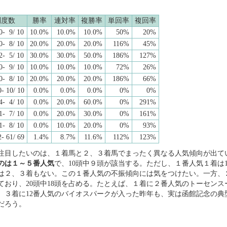
別度数
勝率
連対率
複勝率
単回率
複回率
0- 9/ 10
10.0%
10.0%
10.0%
50%
20%
0- 8/ 10
20.0%
20.0%
20.0%
116%
45%
2- 5/ 10
30.0%
30.0%
50.0%
186%
127%
0- 9/ 10
10.0%
10.0%
10.0%
72%
26%
0- 8/ 10
20.0%
20.0%
20.0%
186%
66%
- 10/ 10
0.0%
0.0%
0.0%
0%
0%
4- 4/ 10
0.0%
20.0%
60.0%
0%
291%
1- 7/ 10
0.0%
20.0%
30.0%
0%
161%
1- 8/ 10
0.0%
10.0%
20.0%
0%
93%
- 61/ 69
1.4%
8.7%
11.6%
112%
123%
注目したいのは、１着馬と２、３着馬でまったく異なる人気傾向が出て
のは１～５番人気
で、10頭中９頭が該当する。ただし、１番人気１着は
は２、３着もない。この１番人気の不振傾向には気をつけたい。一方、
ており、20頭中18頭を占める。たとえば、１着に２番人気のトーセンス
、３着に12番人気のバイオスパークが入った昨年も、実は函館記念の典
だろう。