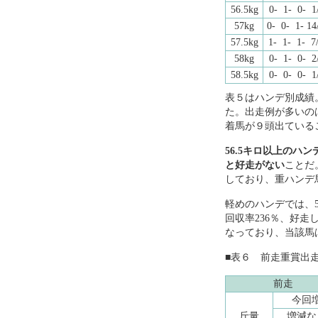
56.5kg
0- 1- 0- 1
57kg
0- 0- 1- 14
57.5kg
1- 1- 1- 7/
58kg
0- 1- 0- 2
58.5kg
0- 0- 0- 1
表５はハンデ別成績
た。出走例が多いの
着馬が９頭出ている
56.5キロ以上のハ
と好走がない
ことだ
しており、重ハンデ
軽めのハンデでは、51
回収率236％、好
なっており、当該馬
■表６ 前走重賞出
前走
今回
斤量
増減な