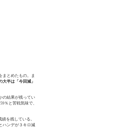
をまとめたもの。ま
の大半は「今回減」
かの結果が残ってい
率59％と苦戦気味で、
う成績を残している。
あとハンデが３キロ減