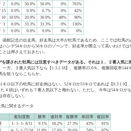
/ 2
0.0%
50.0%
50.0%
0%
765%
/ 15
0.0%
0.0%
6.7%
0%
42%
 10
10.0%
20.0%
30.0%
48%
90%
/ 3
0.0%
33.3%
33.3%
0%
136%
/ 1
0.0%
0.0%
0.0%
0%
0%
。函館記念の出走馬、好走馬は大半が牡馬であるため、ここでは牡馬の
はハンデ54キロから56キロのゾーンで、好走率が際立って高いわけでは
ことは押さえておきたい。
ンデを課された牡馬には注意すべきデータがある。それは１、２番人気に推され
。一方、３番人気以下なら【1.3.2.18】、複勝率25.0％、複勝回収率1
馬を狙うならこちらか。
キロ以下の牡馬に好走例はない。52キロか53キロであれば【0.3.1.9】
走した４頭はいずれも７番人気以下と侮れない。ただし、今年は54キロが
は存在しない。
走馬に関するデータ
着別度数
勝率
連対率
複勝率
単回率
複回率
増
1- 1- 1- 8/11
9.1%
18.2%
27.3%
43%
81%
し
4- 2- 1-27/34
11.8%
17.6%
20.6%
74%
87%