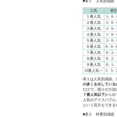
■表１ 人気別成績
人気
着
１番人気
1- 0- 
２番人気
2- 0- 
３番人気
3- 0- 
４番人気
1- 0- 
５番人気
2- 0- 
６番人気
0- 0- 0
７番人気
0- 2- 
８番人気
0- 2- 
９番人気
0- 1- 
10番人気～
1- 5- 2
表１は人気別成績。
の多くを出している
だけで、残りの９頭
７番人気以下
から出
人気のアイスバブル
という見方もできる
■表２ 枠番別成績