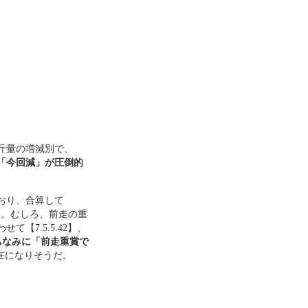
斤量の増減別で、
「今回減」が圧倒的
おり、合算して
ない。むしろ、前走の重
【7.5.5.42】、
ちなみに「前走重賞で
在になりそうだ。