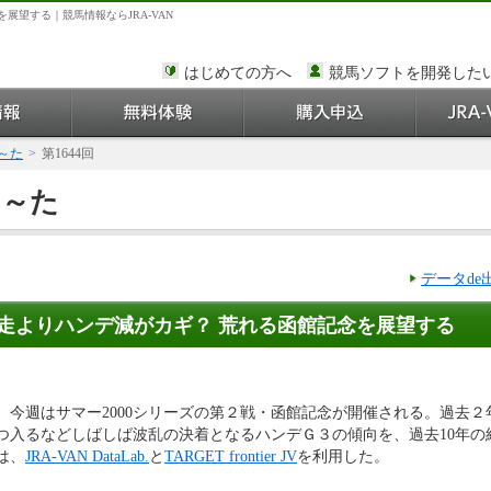
展望する｜競馬情報ならJRA-VAN
はじめての方へ
競馬ソフトを開発した
出～た
>
第1644回
出～た
データd
 前走よりハンデ減がカギ？ 荒れる函館記念を展望する
、今週はサマー2000シリーズの第２戦・函館記念が開催される。過去２
つ入るなどしばしば波乱の決着となるハンデＧ３の傾向を、過去10年の
は、
JRA-VAN DataLab.
と
TARGET frontier JV
を利用した。