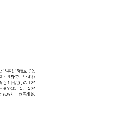
18年も15頭立てと
２～４枠
で、いずれ
着も１回だけの１枠
ータでは、１、２枠
字でもあり、良馬場以