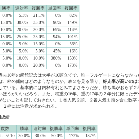
勝率
連対率
複勝率
単回率
複回率
0.0%
5.3%
21.1%
0%
82%
15.0%
30.0%
35.0%
96%
149%
10.0%
20.0%
20.0%
69%
114%
15.0%
25.0%
25.0%
94%
101%
0.0%
5.0%
15.0%
0%
56%
5.0%
5.0%
5.0%
45%
16%
5.0%
10.0%
10.0%
386%
150%
0.0%
0.0%
20.0%
0%
173%
去10年の函館記念は大半が16頭立てで、唯一フルゲートにならなかった
は、枠の傾向はどのようなものか。表２を見る限り、
好走率が高いのは
している。基本的には内枠有利とみてよさそうだが、勝ち馬がおらず２
いほうがいいだろう。また、稍重の16年、重の17年の２年分に限ったデ
と好走がないことも記しておきたい。１番人気２頭、２番人気１頭を含む数
、２枠には注意が求められる。
別成績
別度数
勝率
連対率
複勝率
単回率
複回率
2- 5/ 10
30.0%
30.0%
50.0%
172%
187%