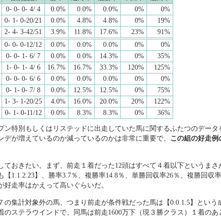
0- 0- 0- 4/ 4
0.0%
0.0%
0.0%
0%
0%
0- 1- 0-20/21
0.0%
4.8%
4.8%
0%
19%
2- 4- 3-42/51
3.9%
11.8%
17.6%
23%
91%
0- 0- 0-12/12
0.0%
0.0%
0.0%
0%
0%
0- 0- 1- 6/ 7
0.0%
0.0%
14.3%
0%
35%
1- 0- 1- 4/ 6
16.7%
16.7%
33.3%
120%
125%
0- 0- 0- 6/ 6
0.0%
0.0%
0.0%
0%
0%
0- 1- 0- 7/ 8
0.0%
12.5%
12.5%
0%
75%
1- 3- 1-20/25
4.0%
16.0%
20.0%
20%
122%
0- 1- 0-11/12
0.0%
8.3%
8.3%
0%
36%
プン特別もしくはリステッドに出走していた馬に関するふたつのデータ
ンデが増えているのか減っているのかは非常に重要で、
この組の好走例
しておきたい。まず、前走１着だった12頭はすべて４着以下というまさ
1.1.2.23】、勝率3.7％、複勝率14.8％、単勝回収率26％、複勝回収
が好走率はかえって高いぐらいだ。
の集計対象外の馬、つまり前走が条件戦だった馬は【0.0.1.5】とい
３着のステラウインドで、同馬は前走1600万下（現３勝クラス）１着の