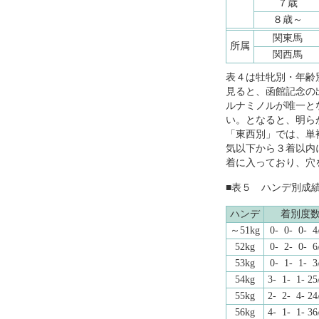
７歳
８歳～
関東馬
所属
関西馬
表４は牡牝別・年齢
見ると、函館記念の
ルナミノルが唯一と
い。となると、明ら
「東西別」では、単
気以下から３着以内
着に入っており、穴
■表５ ハンデ別成
ハンデ
着別度
～51kg
0- 0- 0- 4
52kg
0- 2- 0- 6
53kg
0- 1- 1- 3
54kg
3- 1- 1- 25
55kg
2- 2- 4- 24
56kg
4- 1- 1- 36