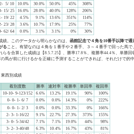
2- 5/ 10
10.0%
30.0%
50.0%
45%
308%
- 15/ 25
16.0%
28.0%
40.0%
128%
206%
- 19/ 22
4.5%
9.1%
13.6%
351%
114%
- 23/ 28
3.6%
10.7%
17.9%
25%
77%
- 62/ 64
0.0%
3.1%
3.1%
0%
30%
成績。このデータから明らかなのは、
函館記念で４角を10番手以降で
がる
こと。有望なのは４角を１番手や２番手、３～４番手で回った馬で
らを合算した成績は【8.5.7.25】、勝率17.8％、複勝率44.4％、単勝
、どの馬が前に行けるかを正確に予測することができれば、それだけで的
・東西別成績
着別度数
勝率
連対率
複勝率
単回率
複回率
10-10- 9-123/152
6.6%
13.2%
19.1%
90%
100%
0- 0- 1- 6/ 7
0.0%
0.0%
14.3%
0%
222%
0- 0- 1- 2/ 3
0.0%
0.0%
33.3%
0%
166%
2- 3- 1-16/22
9.1%
22.7%
27.3%
373%
155%
3- 0- 5-34/42
7.1%
7.1%
19.0%
44%
98%
3- 2- 3-40/48
6.3%
10.4%
16.7%
43%
81%