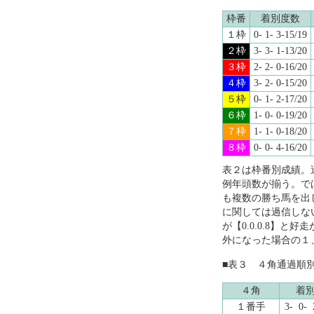
枠番
着別度数
１枠
0- 1- 3-15/19
２枠
3- 3- 1-13/20
３枠
2- 2- 0-16/20
４枠
3- 2- 0-15/20
５枠
0- 1- 2-17/20
６枠
1- 0- 0-19/20
７枠
1- 1- 0-18/20
８枠
0- 0- 4-16/20
表２は枠番別成績。過
例年頭数が揃う。で
も複数の勝ち馬を出
に関しては過信しな
が【0.0.0.8】
外になった場合の１
■表３ ４角通過順
４角
着
１番手
3- 0- 