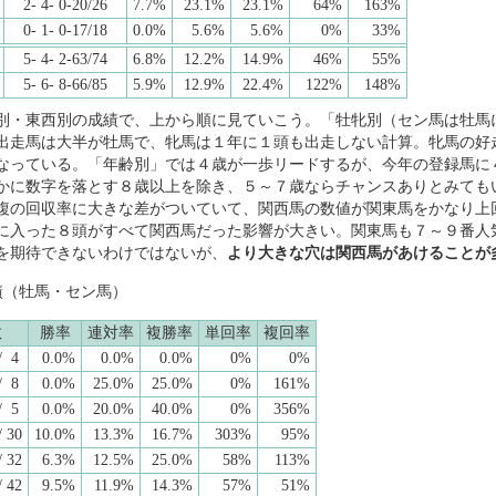
2- 4- 0-20/26
7.7%
23.1%
23.1%
64%
163%
0- 1- 0-17/18
0.0%
5.6%
5.6%
0%
33%
5- 4- 2-63/74
6.8%
12.2%
14.9%
46%
55%
5- 6- 8-66/85
5.9%
12.9%
22.4%
122%
148%
別・東西別の成績で、上から順に見ていこう。「牡牝別（セン馬は牡馬
出走馬は大半が牡馬で、牝馬は１年に１頭も出走しない計算。牝馬の好走
なっている。「年齢別」では４歳が一歩リードするが、今年の登録馬に
かに数字を落とす８歳以上を除き、５～７歳ならチャンスありとみても
複の回収率に大きな差がついていて、関西馬の数値が関東馬をかなり上回
に入った８頭がすべて関西馬だった影響が大きい。関東馬も７～９番人
を期待できないわけではないが、
より大きな穴は関西馬があけることが
績（牡馬・セン馬）
数
勝率
連対率
複勝率
単回率
複回率
/ 4
0.0%
0.0%
0.0%
0%
0%
/ 8
0.0%
25.0%
25.0%
0%
161%
/ 5
0.0%
20.0%
40.0%
0%
356%
/ 30
10.0%
13.3%
16.7%
303%
95%
/ 32
6.3%
12.5%
25.0%
58%
113%
/ 42
9.5%
11.9%
14.3%
57%
51%