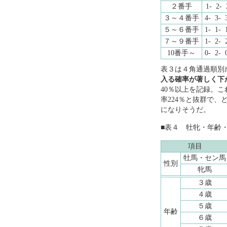
２番手
1- 2- 
３～４番手
4- 3- 3
５～６番手
1- 1- 1
７～９番手
1- 2- 2
10番手～
0- 2- 0
表３は４角通過順別
入る確率が著しく下
40％以上を記録。これ
率224％と抜群で
になりそうだ。
■表４ 牡牝・年齢
項目
牡馬・セン馬
性別
牝馬
３歳
４歳
５歳
年齢
６歳