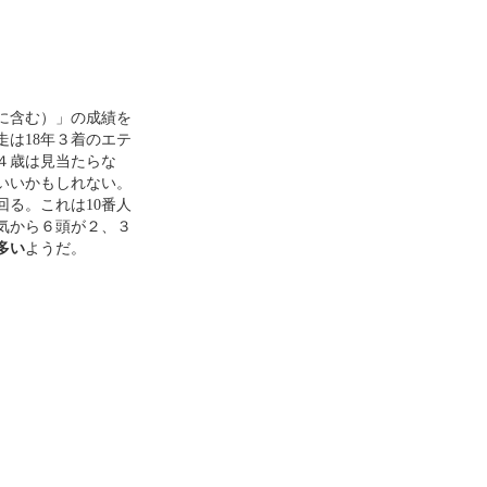
に含む）」の成績を
は18年３着のエテ
４歳は見当たらな
いいかもしれない。
る。これは10番人
気から６頭が２、３
多い
ようだ。