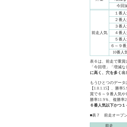
今回
１番人
２番人
３番人
前走人気
４番人
５番人
６～９番
10番人
表６は、前走で重賞
「今回増」「増減な
に高く、穴を多く出
もうひとつのデータ
【1.0.1.15】、
賞で６～９番人気や1
勝率11.9％、複勝率
６番人気以下かつ１～５
■表７ 前走オープ
前走