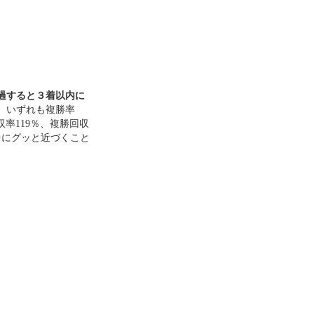
通過すると３着以内に
、いずれも複勝率
回収率119％、複勝回収
中にグッと近づくこと