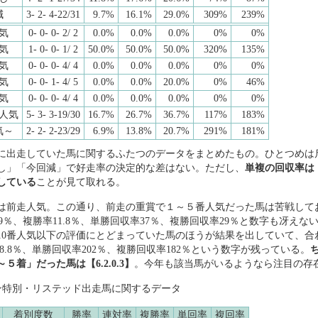
減
3- 2- 4-22/31
9.7%
16.1%
29.0%
309%
239%
気
0- 0- 0- 2/ 2
0.0%
0.0%
0.0%
0%
0%
気
1- 0- 0- 1/ 2
50.0%
50.0%
50.0%
320%
135%
気
0- 0- 0- 4/ 4
0.0%
0.0%
0.0%
0%
0%
気
0- 0- 1- 4/ 5
0.0%
0.0%
20.0%
0%
46%
気
0- 0- 0- 4/ 4
0.0%
0.0%
0.0%
0%
0%
人気
5- 3- 3-19/30
16.7%
26.7%
36.7%
117%
183%
気～
2- 2- 2-23/29
6.9%
13.8%
20.7%
291%
181%
に出走していた馬に関するふたつのデータをまとめたもの。ひとつめは
し」「今回減」で好走率の決定的な差はない。ただし、
単複の回収率は
している
ことが見て取れる。
は前走人気。この通り、前走の重賞で１～５番人気だった馬は苦戦して
勝率5.9％、複勝率11.8％、単勝回収率37％、複勝回収率29％と数字も冴え
0番人気以下の評価にとどまっていた馬のほうが結果を出していて、合わせて
28.8％、単勝回収率202％、複勝回収率182％という数字が残っている。
着」だった馬は【6.2.0.3】
。今年も該当馬がいるようなら注目の存
ン特別・リステッド出走馬に関するデータ
着別度数
勝率
連対率
複勝率
単回率
複回率