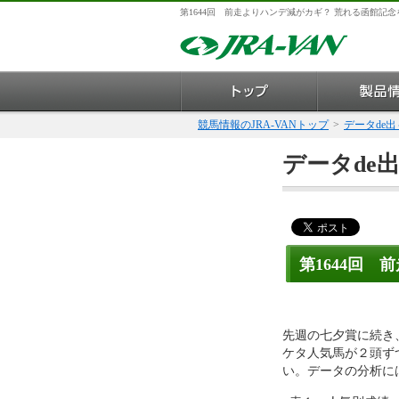
第1644回 前走よりハンデ減がカギ？ 荒れる函館記念を
競馬情報のJRA-VANトップ
>
データde
データde
第1644回
先週の七夕賞に続き
ケタ人気馬が２頭ず
い。データの分析に