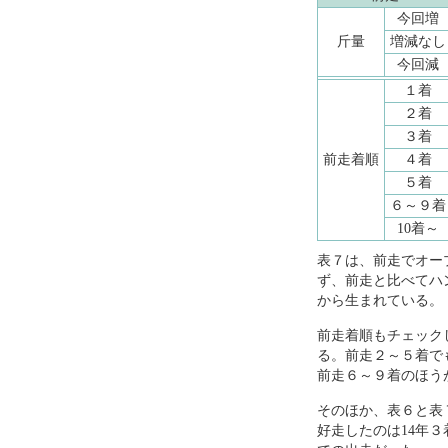
今回増
斤量
増減なし
今回減
１着
２着
３着
前走着順
４着
５着
６～９着
10着～
表７は、前走でオー
ず、前走と比べてハ
から生まれている。
前走着順もチェック
る。前走２～５着でも【
前走６～９着のほう
そのほか、表６と表７
好走したのは14年