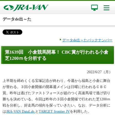
データde出～た
データde出～たバックナンバー
第1639回 小倉競馬開幕！ CBC賞が行われる小倉
芝1200ｍを分析する
2022/6/27（月）
上半期を締めくくる宝塚記念が終わり、今週から福島と小倉に舞台
が替わる。３回小倉開催の開幕週メインは日曜に行われるＣＢＣ
賞。昨年は逃げたファストフォースが超のつく高速馬場で逃げ切り
勝ちを決めている。今回は昨年の３回小倉開催で行われた芝1200ｍ
戦を分析し、好走馬の傾向を探っていきたい。なお、データ分析に
は
JRA-VAN DataLab.
と
TARGET frontier JV
を利用した。