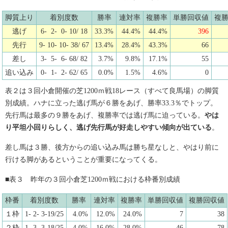
脚質上り
着別度数
勝率
連対率
複勝率
単勝回収値
複
逃げ
6- 2- 0- 10/ 18
33.3%
44.4%
44.4%
396
先行
9- 10- 10- 38/ 67
13.4%
28.4%
43.3%
66
差し
3- 5- 6- 68/ 82
3.7%
9.8%
17.1%
55
追い込み
0- 1- 2- 62/ 65
0.0%
1.5%
4.6%
0
表２は３回小倉開催の芝1200ｍ戦18レース（すべて良馬場）の脚質
別成績。ハナに立った逃げ馬が６勝をあげ、勝率33.3％でトップ。
先行馬は最多の９勝をあげ、複勝率では逃げ馬に迫っている。
やは
り平坦小回りらしく、逃げ先行馬が好走しやすい傾向が出ている
。
差し馬は３勝、後方からの追い込み馬は勝ち星なしと、やはり前に
行ける脚があるということが重要になってくる。
■表３ 昨年の３回小倉芝1200ｍ戦における枠番別成績
枠番
着別度数
勝率
連対率
複勝率
単勝回収値
複勝回収値
１枠
1- 2- 3-19/25
4.0%
12.0%
24.0%
7
38
２枠
1- 3- 3-18/25
4.0%
16.0%
28.0%
46
78