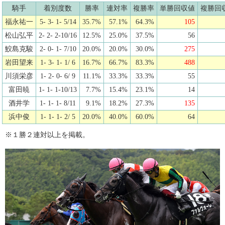
騎手
着別度数
勝率
連対率
複勝率
単勝回収値
複勝回
福永祐一
5- 3- 1- 5/14
35.7%
57.1%
64.3%
105
松山弘平
2- 2- 2-10/16
12.5%
25.0%
37.5%
56
鮫島克駿
2- 0- 1- 7/10
20.0%
20.0%
30.0%
275
岩田望来
1- 3- 1- 1/ 6
16.7%
66.7%
83.3%
488
川須栄彦
1- 2- 0- 6/ 9
11.1%
33.3%
33.3%
55
富田暁
1- 1- 1-10/13
7.7%
15.4%
23.1%
14
酒井学
1- 1- 1- 8/11
9.1%
18.2%
27.3%
135
浜中俊
1- 1- 1- 2/ 5
20.0%
40.0%
60.0%
64
※１勝２連対以上を掲載。