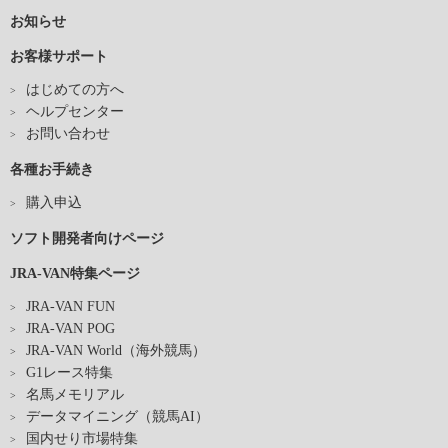
お知らせ
お客様サポート
はじめての方へ
ヘルプセンター
お問い合わせ
各種お手続き
購入申込
ソフト開発者向けページ
JRA-VAN特集ページ
JRA-VAN FUN
JRA-VAN POG
JRA-VAN World（海外競馬）
G1レース特集
名馬メモリアル
データマイニング（競馬AI）
国内せり市場特集