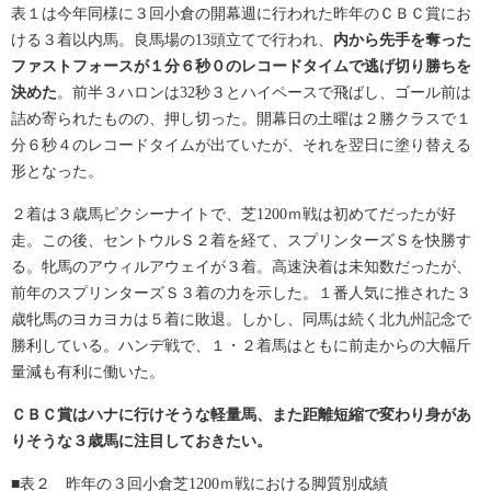
表１は今年同様に３回小倉の開幕週に行われた昨年のＣＢＣ賞にお
ける３着以内馬。良馬場の13頭立てで行われ、
内から先手を奪った
ファストフォースが１分６秒０のレコードタイムで逃げ切り勝ちを
決めた
。前半３ハロンは32秒３とハイペースで飛ばし、ゴール前は
詰め寄られたものの、押し切った。開幕日の土曜は２勝クラスで１
分６秒４のレコードタイムが出ていたが、それを翌日に塗り替える
形となった。
２着は３歳馬ピクシーナイトで、芝1200ｍ戦は初めてだったが好
走。この後、セントウルＳ２着を経て、スプリンターズＳを快勝す
る。牝馬のアウィルアウェイが３着。高速決着は未知数だったが、
前年のスプリンターズＳ３着の力を示した。１番人気に推された３
歳牝馬のヨカヨカは５着に敗退。しかし、同馬は続く北九州記念で
勝利している。ハンデ戦で、１・２着馬はともに前走からの大幅斤
量減も有利に働いた。
ＣＢＣ賞はハナに行けそうな軽量馬、また距離短縮で変わり身があ
りそうな３歳馬に注目しておきたい。
■表２ 昨年の３回小倉芝1200ｍ戦における脚質別成績