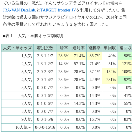
ている注目の一戦だ。そんなサウジアラビアロイヤルＣの傾向を
JRA-VAN DataLab.
と
TARGET frontier JV
を利用して分析したい。集
計対象は過去６回のサウジアラビアロイヤルＣのほか、2014年に同
条件の重賞として行われたいちょうＳを含む７回とした。
■表１ 人気・単勝オッズ別成績
人気・単オッズ
着別度数
勝率
連対率
複勝率
単回収
複回収
1人気
2-3-1-1/7
28.6%
71.4%
85.7%
40%
98%
2人気
1-3-1-2/7
14.3%
57.1%
71.4%
51%
121%
3人気
2-0-2-3/7
28.6%
28.6%
57.1%
152%
108%
4人気
2-0-1-4/7
28.6%
28.6%
42.9%
231%
92%
5人気
0-0-0-7/7
0.0%
0.0%
0.0%
0%
0%
6人気
0-0-1-6/7
0.0%
0.0%
14.3%
0%
41%
7人気
0-1-0-6/7
0.0%
14.3%
14.3%
0%
55%
8人気
0-0-0-7/7
0.0%
0.0%
0.0%
0%
0%
9人気
0-0-1-5/6
0.0%
0.0%
16.7%
0%
83%
10人気～
0-0-0-16/16
0.0%
0.0%
0.0%
0%
0%