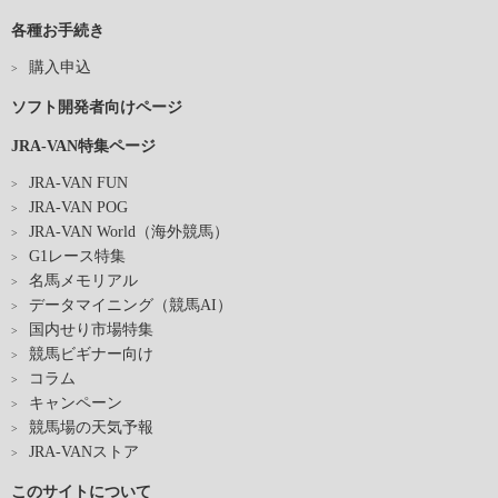
各種お手続き
購入申込
ソフト開発者向けページ
JRA-VAN特集ページ
JRA-VAN FUN
JRA-VAN POG
JRA-VAN World（海外競馬）
G1レース特集
名馬メモリアル
データマイニング（競馬AI）
国内せり市場特集
競馬ビギナー向け
コラム
キャンペーン
競馬場の天気予報
JRA-VANストア
このサイトについて