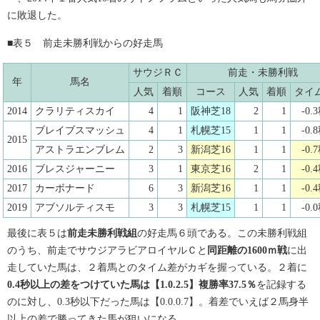
に敗退した。
■表５ 前走未勝利戦からの好走馬
サウジＲＣ
前走・未勝利戦
年
馬名
人気
着順
コース
人気
着順
タイ
2014
クラリティスカイ
4
1
阪神芝18
2
1
-0.
ブレイブスマッシュ
4
1
札幌芝15
1
1
-0.
2015
アストラエンブレム
2
3
新潟芝16
1
1
-0.
2016
ブレスジャーニー
3
1
東京芝16
2
1
-0.
2017
カーボナード
6
3
新潟芝16
1
1
-0.
2019
アブソルティスモ
3
3
札幌芝15
1
1
-0.
最後に表５は
前走未勝利戦組
の好走馬６頭である。この未勝利戦組
のうち、前走でサウジアラビアロイヤルＣと
同距離の1600ｍ戦
に出
走していた馬は、２着馬とのタイム差がカギを握っている。２着に
0.4秒以上の差をつけていた馬は【1.0.2.5】複勝率37.5％
を記録する
のに対し、0.3秒以下だった馬は【0.0.0.7】。着差でいえば２馬身半
以上の差で勝ってきた馬が狙いになる。