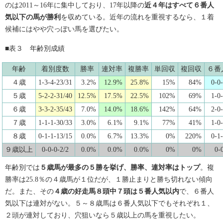
のは2011～16年に集中しており、17年以降の
近４年はすべて６番人
気以下の馬が勝利
を収めている。近年の流れを重視するなら、１着
候補にはやや穴っぽい馬を選びたい。
■表３ 年齢別成績
年齢
着別度数
勝率
連対率
複勝率
単回収
複回収
６番
４歳
1-3-4-23/31
3.2%
12.9%
25.8%
15%
84%
0-0
５歳
5-2-2-31/40
12.5%
17.5%
22.5%
102%
69%
1-0
６歳
3-3-2-35/43
7.0%
14.0%
18.6%
142%
64%
2-0
７歳
1-1-1-30/33
3.0%
6.1%
9.1%
77%
41%
1-0
８歳
0-1-1-13/15
0.0%
6.7%
13.3%
0%
220%
0-1
９歳以上
0-0-0-2/2
0.0%
0.0%
0.0%
0%
0%
0-
年齢別では
５歳馬が最多の５勝を挙げ、勝率、連対率はトップ
。複
勝率は25.8％の４歳馬が１位だが、１勝止まりと勝ち切れない傾向
だ。また、その
４歳の好走馬８頭中７頭は５番人気以内
で、６番人
気以下は連対がない。５～８歳馬は６番人気以下でもそれぞれ１、
２頭が連対しており、穴狙いなら５歳以上の馬を重視したい。