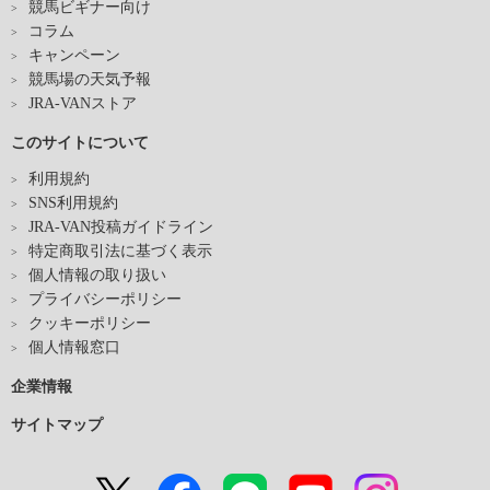
競馬ビギナー向け
コラム
キャンペーン
競馬場の天気予報
JRA-VANストア
このサイトについて
利用規約
SNS利用規約
JRA-VAN投稿ガイドライン
特定商取引法に基づく表示
個人情報の取り扱い
プライバシーポリシー
クッキーポリシー
個人情報窓口
企業情報
サイトマップ