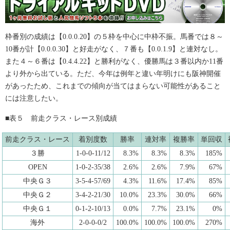
枠番別の成績は【0.0.0.20】の５枠を中心に中枠不振。馬番では８～
10番が計【0.0.0.30】と好走がなく、７番も【0.0.1.9】と連対なし。
また４～６番は【0.4.4.22】と勝利がなく、優勝馬は３番以内か11番
より外から出ている。ただ、今年は例年と違い年明けにも阪神開催
があったため、これまでの傾向が当てはまらない可能性があること
には注意したい。
■表５ 前走クラス・レース別成績
前走クラス・レース
着別度数
勝率
連対率
複勝率
単回収
３勝
1-0-0-11/12
8.3%
8.3%
8.3%
185%
OPEN
1-0-2-35/38
2.6%
2.6%
7.9%
67%
中央Ｇ３
3-5-4-57/69
4.3%
11.6%
17.4%
85%
中央Ｇ２
3-4-2-21/30
10.0%
23.3%
30.0%
66%
中央Ｇ１
0-1-2-10/13
0.0%
7.7%
23.1%
0%
海外
2-0-0-0/2
100.0%
100.0%
100.0%
270%