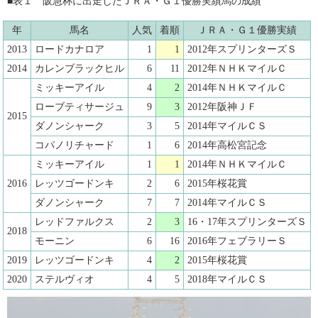
■表１ 阪急杯に出走したＪＲＡ・Ｇ１優勝実績馬の成績
年
馬名
人気
着順
ＪＲＡ・Ｇ１優勝実績
2013
ロードカナロア
1
1
2012年スプリンターズＳ
2014
カレンブラックヒル
6
11
2012年ＮＨＫマイルＣ
ミッキーアイル
4
2
2014年ＮＨＫマイルＣ
ローブティサージュ
9
3
2012年阪神ＪＦ
2015
ダノンシャーク
3
5
2014年マイルＣＳ
コパノリチャード
1
6
2014年高松宮記念
ミッキーアイル
1
1
2014年ＮＨＫマイルＣ
2016
レッツゴードンキ
2
6
2015年桜花賞
ダノンシャーク
7
7
2014年マイルＣＳ
レッドファルクス
2
3
16・17年スプリンターズＳ
2018
モーニン
6
16
2016年フェブラリーＳ
2019
レッツゴードンキ
4
2
2015年桜花賞
2020
ステルヴィオ
4
5
2018年マイルＣＳ