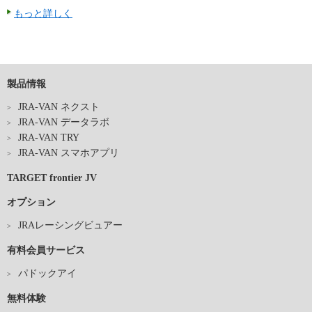
もっと詳しく
製品情報
JRA-VAN ネクスト
JRA-VAN データラボ
JRA-VAN TRY
JRA-VAN スマホアプリ
TARGET frontier JV
オプション
JRAレーシングビュアー
有料会員サービス
パドックアイ
無料体験