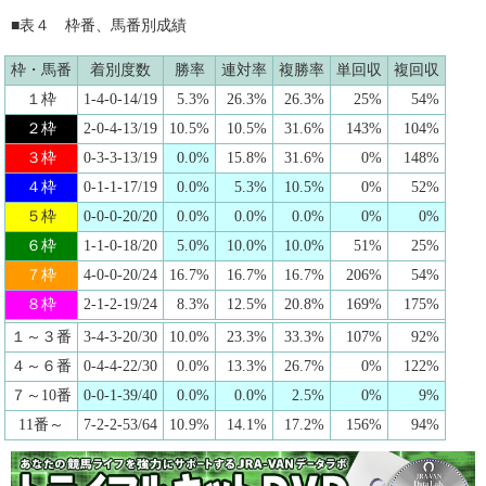
■表４ 枠番、馬番別成績
枠・馬番
着別度数
勝率
連対率
複勝率
単回収
複回収
１枠
1-4-0-14/19
5.3%
26.3%
26.3%
25%
54%
２枠
2-0-4-13/19
10.5%
10.5%
31.6%
143%
104%
３枠
0-3-3-13/19
0.0%
15.8%
31.6%
0%
148%
４枠
0-1-1-17/19
0.0%
5.3%
10.5%
0%
52%
５枠
0-0-0-20/20
0.0%
0.0%
0.0%
0%
0%
６枠
1-1-0-18/20
5.0%
10.0%
10.0%
51%
25%
７枠
4-0-0-20/24
16.7%
16.7%
16.7%
206%
54%
８枠
2-1-2-19/24
8.3%
12.5%
20.8%
169%
175%
１～３番
3-4-3-20/30
10.0%
23.3%
33.3%
107%
92%
４～６番
0-4-4-22/30
0.0%
13.3%
26.7%
0%
122%
７～10番
0-0-1-39/40
0.0%
0.0%
2.5%
0%
9%
11番～
7-2-2-53/64
10.9%
14.1%
17.2%
156%
94%