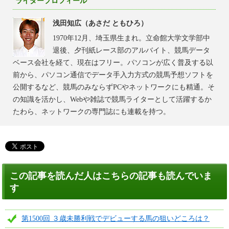
ライタープロフィール
浅田知広（あさだ ともひろ）
1970年12月、埼玉県生まれ。立命館大学文学部中
退後、夕刊紙レース部のアルバイト、競馬データ
ベース会社を経て、現在はフリー。パソコンが広く普及する以
前から、パソコン通信でデータ手入力方式の競馬予想ソフトを
公開するなど、競馬のみならずPCやネットワークにも精通。そ
の知識を活かし、Webや雑誌で競馬ライターとして活躍するか
たわら、ネットワークの専門誌にも連載を持つ。
この記事を読んだ人はこちらの記事も読んでいま
す
第1500回 ３歳未勝利戦でデビューする馬の狙いどころは？