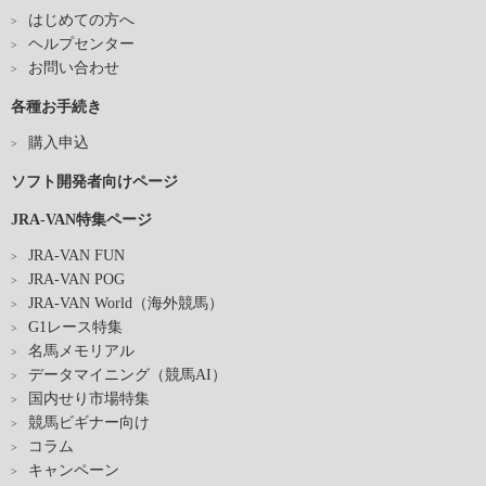
はじめての方へ
ヘルプセンター
お問い合わせ
各種お手続き
購入申込
ソフト開発者向けページ
JRA-VAN特集ページ
JRA-VAN FUN
JRA-VAN POG
JRA-VAN World（海外競馬）
G1レース特集
名馬メモリアル
データマイニング（競馬AI）
国内せり市場特集
競馬ビギナー向け
コラム
キャンペーン