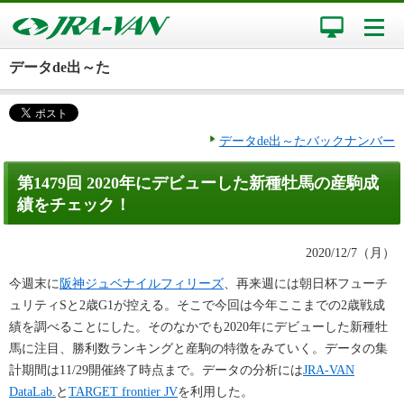
データde出～た
データde出～たバックナンバー
第1479回 2020年にデビューした新種牡馬の産駒成
績をチェック！
2020/12/7（月）
今週末に
阪神ジュベナイルフィリーズ
、再来週には朝日杯フューチ
ュリティSと2歳G1が控える。そこで今回は今年ここまでの2歳戦成
績を調べることにした。そのなかでも2020年にデビューした新種牡
馬に注目、勝利数ランキングと産駒の特徴をみていく。データの集
計期間は11/29開催終了時点まで。データの分析には
JRA-VAN
DataLab.
と
TARGET frontier JV
を利用した。