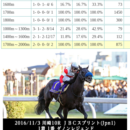
1600m
1- 0- 1- 4/ 6
16.7%
16.7%
33.3%
73
1700m
1- 0- 0- 0/ 1
100.0%
100.0%
100.0%
1450
1800m
1- 0- 0- 0/ 1
100.0%
100.0%
100.0%
300
1000m～1300m
3- 1- 2- 8/14
21.4%
28.6%
42.9%
79
1400m～1600m
2- 1- 2-12/17
11.8%
17.6%
29.4%
112
1700m～2000m
2- 0- 0- 0/ 2
100.0%
100.0%
100.0%
875