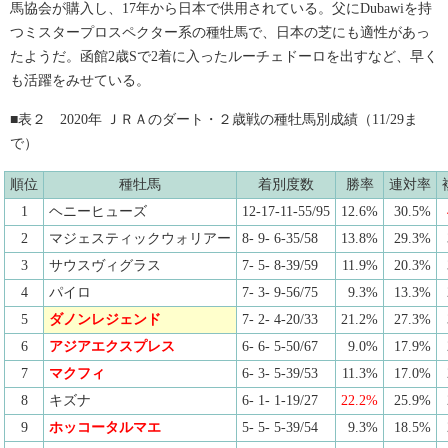
馬協会が購入し、17年から日本で供用されている。父にDubawiを持
つミスタープロスペクター系の種牡馬で、日本の芝にも適性があっ
たようだ。函館2歳Sで2着に入ったルーチェドーロを出すなど、早く
も活躍をみせている。
■表２ 2020年 ＪＲＡのダート・２歳戦の種牡馬別成績（11/29ま
で）
順位
種牡馬
着別度数
勝率
連対率
1
ヘニーヒューズ
12-17-11-55/95
12.6%
30.5%
2
マジェスティックウォリアー
8- 9- 6-35/58
13.8%
29.3%
3
サウスヴィグラス
7- 5- 8-39/59
11.9%
20.3%
4
パイロ
7- 3- 9-56/75
9.3%
13.3%
5
ダノンレジェンド
7- 2- 4-20/33
21.2%
27.3%
6
アジアエクスプレス
6- 6- 5-50/67
9.0%
17.9%
7
マクフィ
6- 3- 5-39/53
11.3%
17.0%
8
キズナ
6- 1- 1-19/27
22.2%
25.9%
9
ホッコータルマエ
5- 5- 5-39/54
9.3%
18.5%