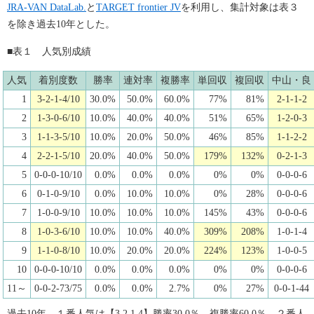
JRA-VAN DataLab.
と
TARGET frontier JV
を利用し、集計対象は表３
を除き過去10年とした。
■表１ 人気別成績
人気
着別度数
勝率
連対率
複勝率
単回収
複回収
中山・良
1
3-2-1-4/10
30.0%
50.0%
60.0%
77%
81%
2-1-1-2
2
1-3-0-6/10
10.0%
40.0%
40.0%
51%
65%
1-2-0-3
3
1-1-3-5/10
10.0%
20.0%
50.0%
46%
85%
1-1-2-2
4
2-2-1-5/10
20.0%
40.0%
50.0%
179%
132%
0-2-1-3
5
0-0-0-10/10
0.0%
0.0%
0.0%
0%
0%
0-0-0-6
6
0-1-0-9/10
0.0%
10.0%
10.0%
0%
28%
0-0-0-6
7
1-0-0-9/10
10.0%
10.0%
10.0%
145%
43%
0-0-0-6
8
1-0-3-6/10
10.0%
10.0%
40.0%
309%
208%
1-0-1-4
9
1-1-0-8/10
10.0%
20.0%
20.0%
224%
123%
1-0-0-5
10
0-0-0-10/10
0.0%
0.0%
0.0%
0%
0%
0-0-0-6
11～
0-0-2-73/75
0.0%
0.0%
2.7%
0%
27%
0-0-1-44
過去10年、１番人気は【3.2.1.4】勝率30.0％、複勝率60.0％。２番人