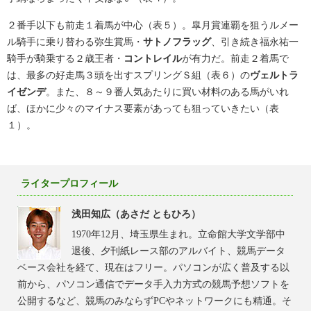
２番手以下も前走１着馬が中心（表５）。皐月賞連覇を狙うルメー
ル騎手に乗り替わる弥生賞馬・
サトノフラッグ
、引き続き福永祐一
騎手が騎乗する２歳王者・
コントレイル
が有力だ。前走２着馬で
は、最多の好走馬３頭を出すスプリングＳ組（表６）の
ヴェルトラ
イゼンデ
。また、８～９番人気あたりに買い材料のある馬がいれ
ば、ほかに少々のマイナス要素があっても狙っていきたい（表
１）。
ライタープロフィール
浅田知広（あさだ ともひろ）
1970年12月、埼玉県生まれ。立命館大学文学部中
退後、夕刊紙レース部のアルバイト、競馬データ
ベース会社を経て、現在はフリー。パソコンが広く普及する以
前から、パソコン通信でデータ手入力方式の競馬予想ソフトを
公開するなど、競馬のみならずPCやネットワークにも精通。そ