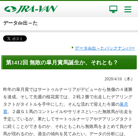
データde出～た
データde出～たバックナンバー
第1412回 無敗の皐月賞馬誕生か、それとも？
2020/4/16（木）
昨年の皐月賞ではサートゥルナーリアがデビューから無傷の４連勝
を達成。そして先週の桜花賞では、２戦２勝で出走したデアリング
タクトがタイトルを手中にした。そんな流れで迎えた今週の
皐月
賞
。２歳Ｇ１馬のコントレイルやサリオスといった無敗馬が出走を
予定しているが、果たしてサートゥルナーリアやデアリングタクト
に続くことができるのか、それともこれら無敗馬をまとめて負かす
馬が現れるのか。過去の傾向を見てみたい。データの分析には、