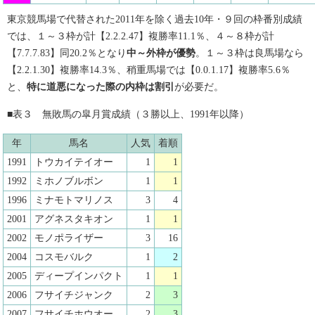
東京競馬場で代替された2011年を除く過去10年・９回の枠番別成績
では、１～３枠が計【2.2.2.47】複勝率11.1％、４～８枠が計
【7.7.7.83】同20.2％となり
中～外枠が優勢
。１～３枠は良馬場なら
【2.2.1.30】複勝率14.3％、稍重馬場では【0.0.1.17】複勝率5.6％
と、
特に道悪になった際の内枠は割引
が必要だ。
■表３ 無敗馬の皐月賞成績（３勝以上、1991年以降）
年
馬名
人気
着順
1991
トウカイテイオー
1
1
1992
ミホノブルボン
1
1
1996
ミナモトマリノス
3
4
2001
アグネスタキオン
1
1
2002
モノポライザー
3
16
2004
コスモバルク
1
2
2005
ディープインパクト
1
1
2006
フサイチジャンク
2
3
2007
フサイチホウオー
2
3