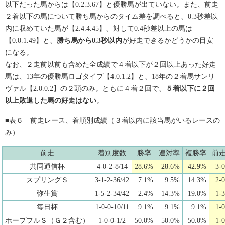
以下だった馬からは【0.2.3.67】と優勝馬が出ていない。また、前走
２着以下の馬について勝ち馬からのタイム差を調べると、0.3秒差以
内に収めていた馬が【2.4.4.45】、対して0.4秒差以上の馬は
【0.0.1.49】と、
勝ち馬から0.3秒以内
が好走できるかどうかの目安
になる。
なお、２走前以前も含めた全成績で４着以下が２回以上あった好走
馬は、13年の優勝馬ロゴタイプ【4.0.1.2】と、18年の２着馬サンリ
ヴァル【2.0.0.2】の２頭のみ。ともに４着２回で、
５着以下に２回
以上敗退した馬の好走はない
。
■表６ 前走レース、着順別成績（３着以内に該当馬がいるレースの
み）
前走
着別度数
勝率
連対率
複勝率
前
共同通信杯
4-0-2-8/14
28.6%
28.6%
42.9%
3-0
スプリングＳ
3-1-2-36/42
7.1%
9.5%
14.3%
2-0
弥生賞
1-5-2-34/42
2.4%
14.3%
19.0%
1-3
毎日杯
1-0-0-10/11
9.1%
9.1%
9.1%
1-0
ホープフルＳ（Ｇ２含む）
1-0-0-1/2
50.0%
50.0%
50.0%
1-0