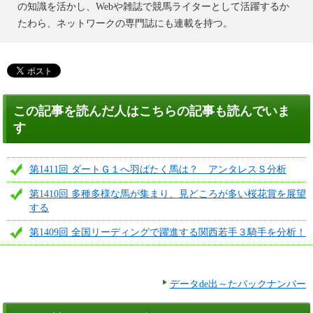
の知識を活かし、Webや雑誌で競馬ライターとして活躍するか
たわら、ネットワークの専門誌にも連載を持つ。
この記事を読んだ人はこちらの記事も読んでいま
す
第1411回 ダートＧ１へ羽ばたく馬は？ アンタレスＳ分析
第1410回 多種多様な馬が集まり、見どころが多い桜花賞を展望
する
第1409回 全国リーディングで躍進する関西若手３騎手を分析！
データde出～たバックナンバー