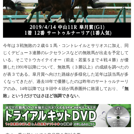
今年は３戦無敗の２歳Ｇ１馬・コントレイルとサリオスに加え、同
じくデビュー３連勝のレクセランスなどの無敗馬が出走を予定して
いる。そこでトウカイテイオー（前走・若葉Ｓまで４戦４勝）が優
勝した1991年以降について、無敗馬（３勝以上）の成績を調べたの
が表３である。皐月賞へ向けた路線が多様化した近年は該当馬が多
くなってきたが、過去10年で優勝したのは昨年のサートゥルナーリ
アのみ。14年以降では９頭中４頭が馬券圏外に敗退しており、
「無
敗」というだけではさほど強調できない
。