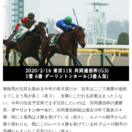
無敗馬が注目を集める今年の皐月賞だが、近年はここで連勝が途絶
えてしまう馬が多く（表３）、全勝にこだわる必要はまったくな
い。今年の出走予定馬でまず注目したいのは、共同通信杯の優勝
馬・
ダーリントンホール
だ。共同通信杯組は過去10年で最多の４
勝、特に１着馬は３勝を挙げている（表６）。ルメール騎手からの
乗り替わりも、既にこのレース４勝を挙げているM.デムーロ騎手の
手綱ならまったく不安はない（表４）。