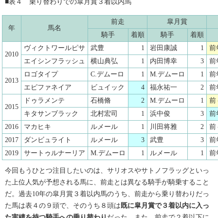
■表４ 乗り替わりでの皐月賞３着以内馬
前走
皐月賞
年
馬名
騎手
着順
騎手
着順
ヴィクトワールピサ
武豊
1
岩田康誠
1
前
2010
エイシンフラッシュ
横山典弘
1
内田博幸
3
前
ロゴタイプ
C.デムーロ
1
M.デムーロ
1
前
2013
エピファネイア
ビュイック
4
福永祐一
2
前
ドゥラメンテ
石橋脩
2
M.デムーロ
1
前
2015
キタサンブラック
北村宏司
1
浜中俊
3
前
2016
マカヒキ
ルメール
1
川田将雅
2
前
2017
ダンビュライト
ルメール
3
武豊
3
前
2019
サートゥルナーリア
M.デムーロ
1
ルメール
1
前
今回もうひとつ注目したいのは、サリオスやサトノフラッグといっ
た上位人気が予想される馬に、前走とは異なる騎手が騎乗すること
だ。過去10年の皐月賞３着以内馬のうち、前走から乗り替わりだっ
た馬は表４の９頭で、そのうち８頭は
既に皐月賞で３着以内に入っ
た実績を持つ騎手への乗り替わり
だった。また、前走で２着以下に