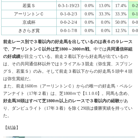
若葉Ｓ
0-3-1-19/23
0.0%
13.0%
17.4%
0-2
アーリントンＣ
0-1-0-2/3
0.0%
33.3%
33.3%
0-1
京成杯
0-0-2-2/4
0.0%
0.0%
50.0%
0-0
きさらぎ賞
0-0-1-7/8
0.0%
0.0%
12.5%
0-0
前走レース別で３着以内の好走馬を出しているのは表６の９レース
で、アーリントンＣ以外は芝1800～2000ｍ戦
。中では
共同通信杯組
の好成績
が目立っている。前走２着以下から好走馬が出ているの
は、その共同通信杯以外ではトライアル３競走（弥生賞、スプリン
グＳ、若葉Ｓ）のみ。そして前走３着以下からの好走馬５頭中４頭
は弥生賞組だ。
また、前走1600ｍ（アーリントンＣ）からの唯一の好走馬・ペルシ
アンナイト（17年２着）は、芝1800ｍで【1.1.0.0】。同馬も含め、
好走馬30頭はすべて芝1800ｍ以上のレースで３着以内の経験
があ
り、ダンビュライト（17年３着）を除く29頭は優勝実績を持ってい
た。
【結論】