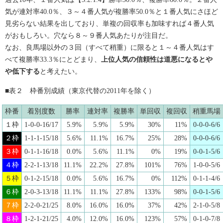
気が連対率40.0％、３～４番人気が複勝率50.0％と１番人気にさほど
見劣らない結果を出しており、単複の回収率も加味すれば４番人気
がおもしろい。穴なら８～９番人気あたりが注目だ。
なお、良馬場以外の３回（すべて稍重）に限ると１～４番人気はす
べて複勝率33.3％にとどまり、
上位人気の信頼性は道悪になるとや
や低下する
と考えたい。
■表２ 枠番別成績（東京代替の2011年を除く）
枠番
着別度数
勝率
連対率
複勝率
単回収
複回収
稍重馬場
１枠
1-0-0-16/17
5.9%
5.9%
5.9%
30%
11%
0-0-0-6/6
２枠
1-1-1-15/18
5.6%
11.1%
16.7%
25%
28%
0-0-0-6/6
３枠
0-1-1-16/18
0.0%
5.6%
11.1%
0%
19%
0-0-1-5/6
４枠
2-2-1-13/18
11.1%
22.2%
27.8%
101%
76%
1-0-0-5/6
５枠
0-1-2-15/18
0.0%
5.6%
16.7%
0%
112%
0-1-1-4/6
６枠
2-0-3-13/18
11.1%
11.1%
27.8%
133%
98%
0-0-1-5/6
７枠
2-2-0-21/25
8.0%
16.0%
16.0%
37%
42%
2-1-0-5/8
８枠
1-2-1-21/25
4.0%
12.0%
16.0%
123%
57%
0-1-0-7/8