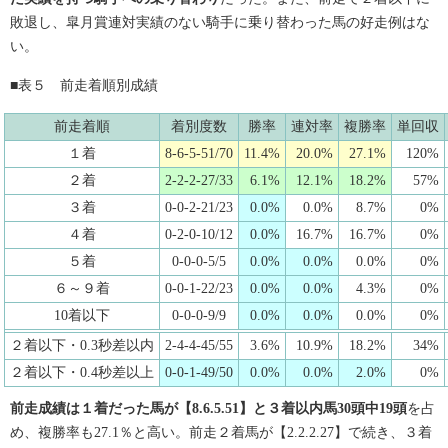
敗退し、皐月賞連対実績のない騎手に乗り替わった馬の好走例はな
い。
■表５ 前走着順別成績
前走着順
着別度数
勝率
連対率
複勝率
単回収
１着
8-6-5-51/70
11.4%
20.0%
27.1%
120%
２着
2-2-2-27/33
6.1%
12.1%
18.2%
57%
３着
0-0-2-21/23
0.0%
0.0%
8.7%
0%
４着
0-2-0-10/12
0.0%
16.7%
16.7%
0%
５着
0-0-0-5/5
0.0%
0.0%
0.0%
0%
６～９着
0-0-1-22/23
0.0%
0.0%
4.3%
0%
10着以下
0-0-0-9/9
0.0%
0.0%
0.0%
0%
２着以下・0.3秒差以内
2-4-4-45/55
3.6%
10.9%
18.2%
34%
２着以下・0.4秒差以上
0-0-1-49/50
0.0%
0.0%
2.0%
0%
前走成績は１着だった馬が【8.6.5.51】と３着以内馬30頭中19頭
を占
め、複勝率も27.1％と高い。前走２着馬が【2.2.2.27】で続き、３着