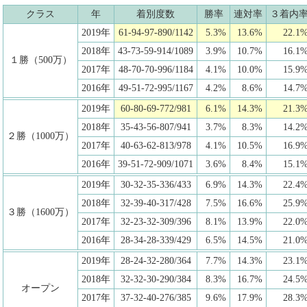
クラス
年
着別度数
勝率
連対率
３着内
2019年
61-94-97-890/1142
5.3%
13.6%
22.1
2018年
43-73-59-914/1089
3.9%
10.7%
16.1
１勝（500万）
2017年
48-70-70-996/1184
4.1%
10.0%
15.9
2016年
49-51-72-995/1167
4.2%
8.6%
14.7
2019年
60-80-69-772/981
6.1%
14.3%
21.3
2018年
35-43-56-807/941
3.7%
8.3%
14.2
２勝（1000万）
2017年
40-63-62-813/978
4.1%
10.5%
16.9
2016年
39-51-72-909/1071
3.6%
8.4%
15.1
2019年
30-32-35-336/433
6.9%
14.3%
22.4
2018年
32-39-40-317/428
7.5%
16.6%
25.9
３勝（1600万）
2017年
32-23-32-309/396
8.1%
13.9%
22.0
2016年
28-34-28-339/429
6.5%
14.5%
21.0
2019年
28-24-32-280/364
7.7%
14.3%
23.1
2018年
32-32-30-290/384
8.3%
16.7%
24.5
オープン
2017年
37-32-40-276/385
9.6%
17.9%
28.3