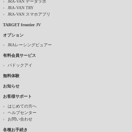
JRA-VAN データラボ
JRA-VAN TRY
JRA-VAN スマホアプリ
TARGET frontier JV
オプション
JRAレーシングビュアー
有料会員サービス
パドックアイ
無料体験
お知らせ
お客様サポート
はじめての方へ
ヘルプセンター
お問い合わせ
各種お手続き