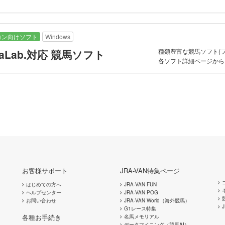
コン向けソフト
Windows
種類豊富な競馬ソフト(
taLab.対応 競馬ソフト
各ソフト詳細ページから
お客様サポート
JRA-VAN特集ページ
はじめての方へ
JRA-VAN FUN
ヘルプセンター
JRA-VAN POG
お問い合わせ
JRA-VAN World（海外競馬）
G1レース特集
各種お手続き
名馬メモリアル
データマイニング（競馬AI）