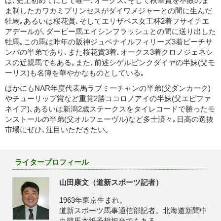
ば､史上初めてにして唯一､オークス､そして秋華賞を不敗のま
ま制したカワカミプリンセスがダイワメジャーとの間に生んだ
牡馬｡あるいは桜花賞､そしてエリザベス女王杯2着フサイチエ
アデールが､ダービー馬エイシンフラッシュとの間に送り出した
牡馬｡この馬は昨年の阪神ジュベナイルフィリーズ3着ビーチサ
ンバの半弟であり､また桜花賞3着､オークス3着クロノジェネシ
スの近親馬でもある｡また､前述シゲルピンクダイヤの半妹(父モ
ーリス)も名簿を華やかなものとしている｡
ほかにもNAR年度代表馬ラブミーチャンの半弟(父ダンカーク)
やチューリップ賞など重賞2勝ココロノアイの半妹(父エピファ
ネイア)､あるいは新潟2歳ステークスをタイレコードで勝ったモ
ンストールの半弟(父オルフェーヴル)など多士済々｡日高の選抜
市場にぜひ､注目いただきたい｡
ライタープロフィール
山田康文（道新スポーツ記者）
1963年東京生まれ。
道新スポーツ馬事通信部記者。北海道新聞中
央競馬本紙予想担当でもある。