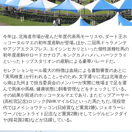
今年は､北海道市場が産んだ年度代表馬モーリスや､ダート王ホ
ッコータルマエの初年度産駒が登場｡ほか､二冠馬ドゥラメンテ
やアジアエクスプレス､エイシンヒカリといった個性派種牡馬の
初年度産駒やロードカナロア､キングカメハメハ､ハーツクライ
といったトップスタリオンの産駒による豪華パレードだ｡
セレクションセール最大の特徴は血統による書類審査のあとに
｢実馬検査｣が行われること｡そのため､文字通りに北は北海道か
ら南は九州まで担当委員会のメンバーが実際に牧場まで足を運
んで馬体や馬格､健康状態に飼養管理などをチェックしている｡
その結果が前述のホッコータルマエであり､またビッグアーサー
(高松宮記念)ロジック(NHKマイルC)といった馬たちだ｡現役世
代ではメイショウテッコン(日経賞など重賞2勝)､ジェネラーレ
ウーノ(セントライト記念など重賞2勝)そしてシゲルピンクダイ
ヤ(桜花賞2着)などが活躍している｡