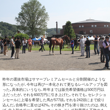
昨年の選抜市場はサマープレミアムセールと分割開催のような
形になったが､今年は再び一本化されて更なるレベルアップを図
った｡具体的にいうなら､昨年までは販売希望価格は500万円以
上だったが､それを600万円に引き上げた｡それでも､セレクショ
ンセールに上場を希望した馬が577頭｡それを242頭にまで絞り
込んだ｡合格率に直せば42%｡その狭き門を潜り抜けたのは､例え