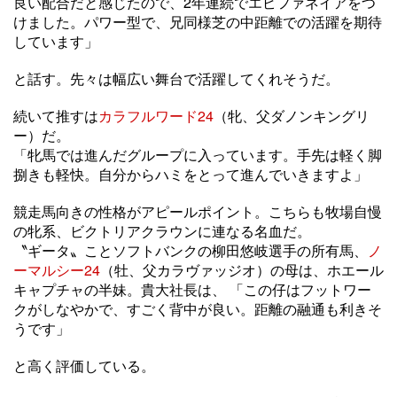
良い配合だと感じたので、2年連続でエピファネイアをつ
けました。パワー型で、兄同様芝の中距離での活躍を期待
しています」
と話す。先々は幅広い舞台で活躍してくれそうだ。
続いて推すは
カラフルワード24
（牝、父ダノンキングリ
ー）だ。
「牝馬では進んだグループに入っています。手先は軽く脚
捌きも軽快。自分からハミをとって進んでいきますよ」
競走馬向きの性格がアピールポイント。こちらも牧場自慢
の牝系、ビクトリアクラウンに連なる名血だ。
〝ギータ〟ことソフトバンクの柳田悠岐選手の所有馬、
ノ
ーマルシー24
（牡、父カラヴァッジオ）の母は、ホエール
キャプチャの半妹。貴大社長は、 「この仔はフットワー
クがしなやかで、すごく背中が良い。距離の融通も利きそ
うです」
と高く評価している。