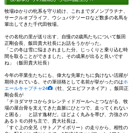
牧場ゆかりの牝系を守り続け、これまでダノンプラチナ、
サークルオブライフ、ウシュバテソーロなど数多の名馬を
輩出してきた千代田牧場。
その名牝の里が送り出す、自慢の2歳馬たちについて飯田
正剛会長、飯田貴大社長にお話をうかがった。
「この冬は雪に悩まされました分、じっくりと乗り込む時
間を取ることができました。その成果が出ると良いです
ね」（飯田貴大社長）
今年の卒業生たちにも、偉大な先輩たちに負けない活躍が
期待されている。その筆頭格として名前が挙がったのは
ホ
エールキャプチャ24
（牡、父エピファネイア）。飯田正
剛会長が
「チヨダマサコからタレンティドガールへとつながる、牧
場の屋台骨を支えてきた血脈にひとつで、走ってくれない
と困る」 と話す逸材だ。ほどよく丸みを帯び、力強さの
あるトモの持ち主で、貴大社長は、
「すぐ上の全兄（サトノアイボリー）の走りから、相性の