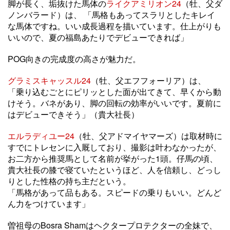
脚が長く、垢抜けた馬体の
ライクアミリオン24
（牡、父ダ
ノンバラード）は、 「馬格もあってスラリとしたキレイ
な馬体ですね。いい成長過程を描いています。仕上がりも
いいので、夏の福島あたりでデビューできれば」
POG向きの完成度の高さが魅力だ。
グラミスキャッスル24
（牡、父エフフォーリア）は、
「乗り込むごとにピリッとした面が出てきて、早くから動
けそう。バネがあり、脚の回転の効率がいいです。夏前に
はデビューできそう」（貴大社長）
エルラディユー24
（牡、父アドマイヤマーズ）は取材時に
すでにトレセンに入厩しており、撮影は叶わなかったが、
お二方から推奨馬として名前が挙がった1頭。仔馬の頃、
貴大社長の膝で寝ていたというほど、人を信頼し、どっし
りとした性格の持ち主だという。
「馬格があって品もある。スピードの乗りもいい。どんど
ん力をつけています」
曽祖母のBosra Shamはヘクタープロテクターの全妹で、