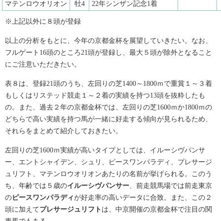
マテンロウオリオン
牡4
22年シンザン記念1着
※上記以外に８頭が登録
以上の分析をもとに、今年の京都金杯を展望していきたい。なお、
フルゲート16頭のところ21頭が登録し、最大５頭が除外となること
にご注意いただきたい。
表８は、登録21頭のうち、左回りの芝1400～1800ｍで重賞１～３着
もしくはリステッド競走１～２着の実績を持つ13頭を抜粋したも
の。また、過去２年の京都金杯では、左回りの芝1600ｍか1800ｍの
どちらで高い実績を持つ馬が一緒に好走する傾向が見られるため、
それらをまとめて紹介しておきたい。
左回りの芝1600ｍ実績が高いタイプとしては、イルーシヴパンサ
ー、エントシャイデン、シュリ、ピースワンパラディ、プレサージ
ュリフト、マテンロウオリオンあたりの名前が挙げられる。このう
ち、年齢では５歳の
イルーシヴパンサー
、前走競馬場では前走東京
の
ピースワンパラディ
が好走率の高いデータに合致。また、この２
頭に加えて
プレサージュリフト
は、中京開催の京都金杯で注目の関