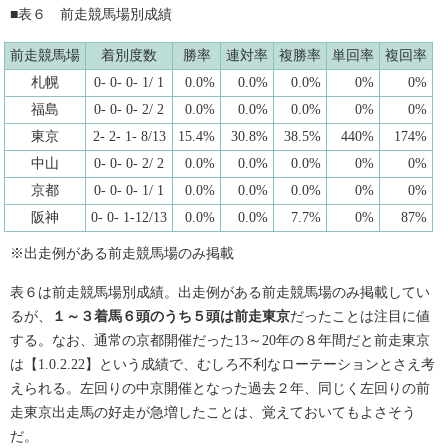
■表６ 前走競馬場別成績
前走競馬場
着別度数
勝率
連対率
複勝率
単回率
複回率
札幌
0- 0- 0- 1/ 1
0.0%
0.0%
0.0%
0%
0%
福島
0- 0- 0- 2/ 2
0.0%
0.0%
0.0%
0%
0%
東京
2- 2- 1- 8/13
15.4%
30.8%
38.5%
440%
174%
中山
0- 0- 0- 2/ 2
0.0%
0.0%
0.0%
0%
0%
京都
0- 0- 0- 1/ 1
0.0%
0.0%
0.0%
0%
0%
阪神
0- 0- 1-12/13
0.0%
0.0%
7.7%
0%
87%
※出走例がある前走競馬場のみ掲載
表６は前走競馬場別成績。出走例がある前走競馬場のみ掲載してい
るが、
１～３着馬６頭のうち５頭は前走東京
だったことは注目に値
する。なお、通常の京都開催だった13～20年の８年間だと前走東京
は【1.0.2.22】という成績で、むしろ不利なローテーションとさえ考
えられる。左回りの中京開催となった過去２年、同じく左回りの前
走東京出走馬の好走が急増したことは、覚えておいてもよさそう
だ。