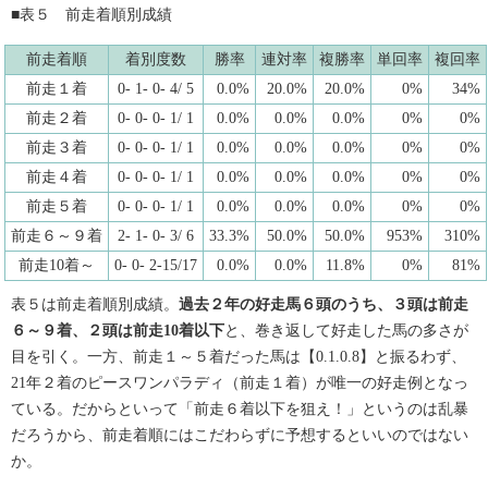
■表５ 前走着順別成績
前走着順
着別度数
勝率
連対率
複勝率
単回率
複回率
前走１着
0- 1- 0- 4/ 5
0.0%
20.0%
20.0%
0%
34%
前走２着
0- 0- 0- 1/ 1
0.0%
0.0%
0.0%
0%
0%
前走３着
0- 0- 0- 1/ 1
0.0%
0.0%
0.0%
0%
0%
前走４着
0- 0- 0- 1/ 1
0.0%
0.0%
0.0%
0%
0%
前走５着
0- 0- 0- 1/ 1
0.0%
0.0%
0.0%
0%
0%
前走６～９着
2- 1- 0- 3/ 6
33.3%
50.0%
50.0%
953%
310%
前走10着～
0- 0- 2-15/17
0.0%
0.0%
11.8%
0%
81%
表５は前走着順別成績。
過去２年の好走馬６頭のうち、３頭は前走
６～９着、２頭は前走10着以下
と、巻き返して好走した馬の多さが
目を引く。一方、前走１～５着だった馬は【0.1.0.8】と振るわず、
21年２着のピースワンパラディ（前走１着）が唯一の好走例となっ
ている。だからといって「前走６着以下を狙え！」というのは乱暴
だろうから、前走着順にはこだわらずに予想するといいのではない
か。