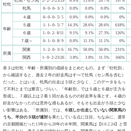
牡馬・セン馬
2- 2- 2-23/29
6.9%
13.8%
20.7%
197%
牡牝
牝馬
0- 0- 0- 3/ 3
0.0%
0.0%
0.0%
0%
４歳
0- 0- 0- 5/ 5
0.0%
0.0%
0.0%
0%
５歳
1- 1- 0- 5/ 7
14.3%
28.6%
28.6%
618%
年齢
６歳
1- 0- 2- 8/11
9.1%
9.1%
27.3%
126%
７歳～
0- 1- 0- 8/ 9
0.0%
11.1%
11.1%
0%
関東
1- 2- 0- 3/ 6
16.7%
50.0%
50.0%
231%
所属
関西
1- 0- 2-23/26
3.8%
3.8%
11.5%
166%
表３は牡牝・年齢・所属別の成績をまとめたもの。まず「牡牝別」
から確認すると、過去２年の好走馬はすべて牡馬（セン馬を含む）
だった。とはいえ、牝馬の出走は３頭と少なく、このデータをもっ
て不利とまでは断言しづらい。「年齢別」では５歳と６歳が主力を
形成し、７歳以上は２着１回があるものの好走率を落とす。４歳の
好走がなかったのは意外な感もあるが、そもそも出走が５頭と少な
い影響はある。「所属別」では、
６頭しか出走していない関東馬の
うち、半分の３頭が連対
を果たしている点に注目。ちなみに、通常
の京都開催だった13年から20年の８年間、関東馬は【0.0.2.24】と苦