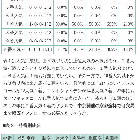
５番人気
0- 0- 0- 2/ 2
0.0%
0.0%
0.0%
0%
0%
６番人気
0- 0- 0- 2/ 2
0.0%
0.0%
0.0%
0%
0%
７番人気
1- 0- 0- 1/ 2
50.0%
50.0%
50.0%
695%
210%
８番人気
0- 0- 0- 2/ 2
0.0%
0.0%
0.0%
0%
0%
９番人気
0- 0- 0- 2/ 2
0.0%
0.0%
0.0%
0%
0%
10番人気～
1- 1- 1-11/14
7.1%
14.3%
21.4%
309%
184%
表１は人気別成績。まず気づくのは上位人気の不振だろう。２番人
気が過去２年とも３着以内に入っているものの、１番人気および３
～６番人気は１頭も好走していない。その一方で、10番人気以下か
ら３着以内に来た馬が３頭もいる。具体的には、21年にケイデンス
コールが12人気１着、エントシャイデンが14番人気３着。22年にも
ダイワキャグニーが11番人気で２着に入った。残るもう１頭の好走
馬も22年に７番人気１着のザダルで、
中京開催の京都金杯では穴馬
まで幅広くフォロー
する必要がありそうだ。
■表２ 枠番別成績
枠番
着別度数
勝率
連対率
複勝率
単回率
複回率