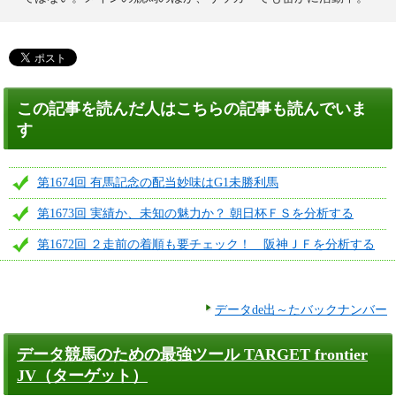
この記事を読んだ人はこちらの記事も読んでいま
す
第1674回 有馬記念の配当妙味はG1未勝利馬
第1673回 実績か、未知の魅力か？ 朝日杯ＦＳを分析する
第1672回 ２走前の着順も要チェック！ 阪神ＪＦを分析する
データde出～たバックナンバー
データ競馬のための最強ツール TARGET frontier
JV（ターゲット）