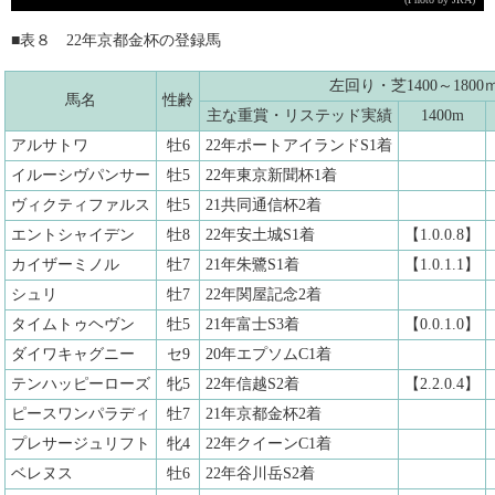
■表８ 22年京都金杯の登録馬
左回り・芝1400～1800
馬名
性齢
主な重賞・リステッド実績
1400m
アルサトワ
牡6
22年ポートアイランドS1着
イルーシヴパンサー
牡5
22年東京新聞杯1着
ヴィクティファルス
牡5
21共同通信杯2着
エントシャイデン
牡8
22年安土城S1着
【1.0.0.8】
カイザーミノル
牡7
21年朱鷺S1着
【1.0.1.1】
シュリ
牡7
22年関屋記念2着
タイムトゥヘヴン
牡5
21年富士S3着
【0.0.1.0】
ダイワキャグニー
セ9
20年エプソムC1着
テンハッピーローズ
牝5
22年信越S2着
【2.2.0.4】
ピースワンパラディ
牡7
21年京都金杯2着
プレサージュリフト
牝4
22年クイーンC1着
ベレヌス
牡6
22年谷川岳S2着