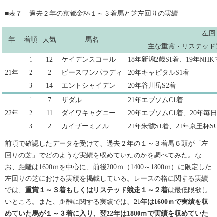
■表７ 過去２年の京都金杯１～３着馬と芝左回りの実績
左回
年
着順
人気
馬名
主な重賞・リステッド
1
12
ケイデンスコール
18年新潟2歳S1着、19年NH
21年
2
2
ピースワンパラディ
20年キャピタルS1着
3
14
エントシャイデン
20年谷川岳S2着
1
7
ザダル
21年エプソムC1着
22年
2
11
ダイワキャグニー
20年エプソムC1着、20年毎
3
2
カイザーミノル
21年朱鷺S1着、21年京王杯S
前項で確認したデータを受けて、過去２年の１～３着馬６頭が「左
回りの芝」でどのような実績を収めていたのかを調べてみた。な
お、距離は1600ｍを中心に、前後200ｍ（1400～1800ｍ）に限定した
左回りの芝における実績を掲載している。レースの格に関する実績
では、
重賞１～３着もしくはリステッド競走１～２着
は最低限欲し
いところ。また、距離に関する実績では、
21年は1600ｍで実績を収
めていた馬が１～３着に入り、翌22年は1800ｍで実績を収めていた