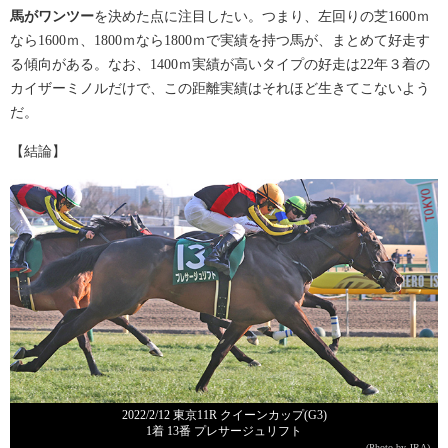
馬がワンツー
を決めた点に注目したい。つまり、左回りの芝1600ｍ
なら1600ｍ、1800ｍなら1800ｍで実績を持つ馬が、まとめて好走す
る傾向がある。なお、1400ｍ実績が高いタイプの好走は22年３着の
カイザーミノルだけで、この距離実績はそれほど生きてこないよう
だ。
【結論】
2022/2/12 東京11R クイーンカップ(G3)
1着 13番 プレサージュリフト
(Photo by JRA)