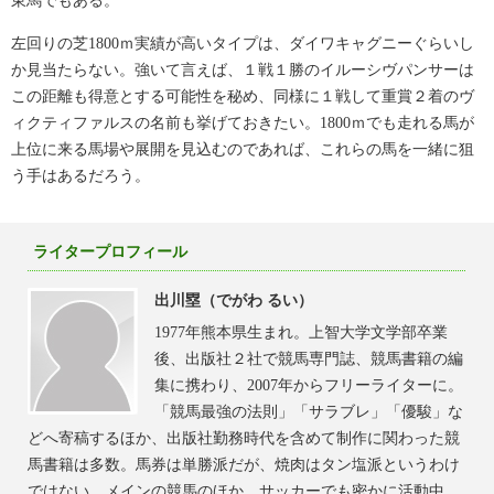
東馬でもある。
左回りの芝1800ｍ実績が高いタイプは、ダイワキャグニーぐらいし
か見当たらない。強いて言えば、１戦１勝のイルーシヴパンサーは
この距離も得意とする可能性を秘め、同様に１戦して重賞２着のヴ
ィクティファルスの名前も挙げておきたい。1800ｍでも走れる馬が
上位に来る馬場や展開を見込むのであれば、これらの馬を一緒に狙
う手はあるだろう。
ライタープロフィール
出川塁（でがわ るい）
1977年熊本県生まれ。上智大学文学部卒業
後、出版社２社で競馬専門誌、競馬書籍の編
集に携わり、2007年からフリーライターに。
「競馬最強の法則」「サラブレ」「優駿」な
どへ寄稿するほか、出版社勤務時代を含めて制作に関わった競
馬書籍は多数。馬券は単勝派だが、焼肉はタン塩派というわけ
ではない。メインの競馬のほか、サッカーでも密かに活動中。