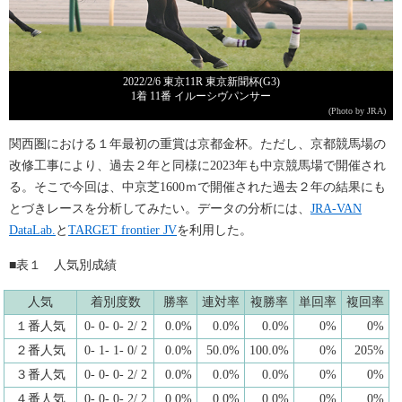
2022/2/6 東京11R 東京新聞杯(G3)
1着 11番 イルーシヴパンサー
(Photo by JRA)
関西圏における１年最初の重賞は京都金杯。ただし、京都競馬場の
改修工事により、過去２年と同様に2023年も中京競馬場で開催され
る。そこで今回は、中京芝1600ｍで開催された過去２年の結果にも
とづきレースを分析してみたい。データの分析には、
JRA-VAN
DataLab.
と
TARGET frontier JV
を利用した。
■表１ 人気別成績
人気
着別度数
勝率
連対率
複勝率
単回率
複回率
１番人気
0- 0- 0- 2/ 2
0.0%
0.0%
0.0%
0%
0%
２番人気
0- 1- 1- 0/ 2
0.0%
50.0%
100.0%
0%
205%
３番人気
0- 0- 0- 2/ 2
0.0%
0.0%
0.0%
0%
0%
４番人気
0- 0- 0- 2/ 2
0.0%
0.0%
0.0%
0%
0%