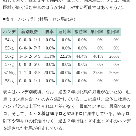
戦しており、過去２年で傾向が一変した。関東馬にとっては、輸送
距離が短く済む中京のほうが好走しやすい可能性はありそうだ。
■表４ ハンデ別（牡馬・セン馬のみ）
ハンデ
着別度数
勝率
連対率
複勝率
単回率
複回率
54kg
0- 0- 0- 1/ 1
0.0%
0.0%
0.0%
0%
0%
55kg
0- 0- 0- 7/ 7
0.0%
0.0%
0.0%
0%
0%
56kg
1- 1- 2- 5/ 9
11.1%
22.2%
44.4%
481%
263%
57kg
0- 0- 0- 6/ 6
0.0%
0.0%
0.0%
0%
0%
57.5kg
1- 1- 0- 3/ 5
20.0%
40.0%
40.0%
278%
208%
58kg
0- 0- 0- 1/ 1
0.0%
0.0%
0.0%
0%
0%
表４はハンデ別成績。なお、過去２年は牝馬の好走がないため、牡
馬（セン馬を含む）のみを集計している。この通り、全体に牡馬の
ハンデ設定は上下でそれほど差がなく、最低で54キロ、最高で58キ
ロ。そして、
１～３着は56キロと57.5キロ
に集中している。55キロ
以下や58キロの好走はなく、過去２年は軽すぎず重すぎずのハンデ
を課された牡馬が好走している。