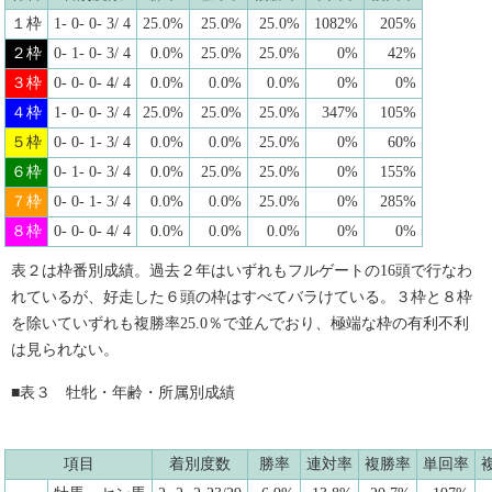
１枠
1- 0- 0- 3/ 4
25.0%
25.0%
25.0%
1082%
205%
２枠
0- 1- 0- 3/ 4
0.0%
25.0%
25.0%
0%
42%
３枠
0- 0- 0- 4/ 4
0.0%
0.0%
0.0%
0%
0%
４枠
1- 0- 0- 3/ 4
25.0%
25.0%
25.0%
347%
105%
５枠
0- 0- 1- 3/ 4
0.0%
0.0%
25.0%
0%
60%
６枠
0- 1- 0- 3/ 4
0.0%
25.0%
25.0%
0%
155%
７枠
0- 0- 1- 3/ 4
0.0%
0.0%
25.0%
0%
285%
８枠
0- 0- 0- 4/ 4
0.0%
0.0%
0.0%
0%
0%
表２は枠番別成績。過去２年はいずれもフルゲートの16頭で行なわ
れているが、好走した６頭の枠はすべてバラけている。３枠と８枠
を除いていずれも複勝率25.0％で並んでおり、極端な枠の有利不利
は見られない。
■表３ 牡牝・年齢・所属別成績
項目
着別度数
勝率
連対率
複勝率
単回率