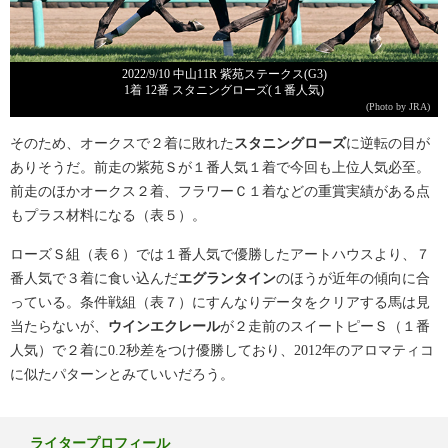
2022/9/10 中山11R 紫苑ステークス(G3)
1着 12番 スタニングローズ(１番人気)
(Photo by JRA)
そのため、オークスで２着に敗れた
スタニングローズ
に逆転の目が
ありそうだ。前走の紫苑Ｓが１番人気１着で今回も上位人気必至。
前走のほかオークス２着、フラワーＣ１着などの重賞実績がある点
もプラス材料になる（表５）。
ローズＳ組（表６）では１番人気で優勝したアートハウスより、７
番人気で３着に食い込んだ
エグランタイン
のほうが近年の傾向に合
っている。条件戦組（表７）にすんなりデータをクリアする馬は見
当たらないが、
ウインエクレール
が２走前のスイートピーＳ（１番
人気）で２着に0.2秒差をつけ優勝しており、2012年のアロマティコ
に似たパターンとみていいだろう。
ライタープロフィール