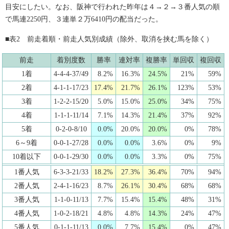
目安にしたい。なお、阪神で行われた昨年は４→２→３番人気の順
で馬連2250円、３連単２万6410円の配当だった。
■表2 前走着順・前走人気別成績（除外、取消を挟む馬を除く）
前走
着別度数
勝率
連対率
複勝率
単回収
複回収
1着
4-4-4-37/49
8.2%
16.3%
24.5%
21%
59%
2着
4-1-1-17/23
17.4%
21.7%
26.1%
123%
53%
3着
1-2-2-15/20
5.0%
15.0%
25.0%
34%
75%
4着
1-1-1-11/14
7.1%
14.3%
21.4%
37%
92%
5着
0-2-0-8/10
0.0%
20.0%
20.0%
0%
78%
6～9着
0-0-1-27/28
0.0%
0.0%
3.6%
0%
9%
10着以下
0-0-1-29/30
0.0%
0.0%
3.3%
0%
75%
1番人気
6-3-3-21/33
18.2%
27.3%
36.4%
70%
94%
2番人気
2-4-1-16/23
8.7%
26.1%
30.4%
68%
68%
3番人気
1-1-0-11/13
7.7%
15.4%
15.4%
48%
31%
4番人気
1-0-2-18/21
4.8%
4.8%
14.3%
24%
47%
5番人気
0-1-1-11/13
0.0%
7.7%
15.4%
0%
47%