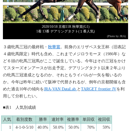
2020/10/18 京都11R 秋華賞(G1)
1着 13番 デアリングタクト(１番人気)
(Photo by JRA)
３歳牝馬三冠の最終戦・
秋華賞
。前身のエリザベス女王杯（旧表記
４歳牝馬限定）時代も含め、これまでメジロラモーヌ（1986年）な
ど６頭の牝馬三冠馬がここで誕生している。今年はその三冠をかけ
てスターズオンアースが出走予定。デアリングタクト以来２年ぶり
の牝馬三冠達成となるのか、それともライバルが一矢を報いるの
か。今年は昨年に続いて阪神で代替されるが、例年の京都開催も含
めた過去10年の傾向を
JRA-VAN DataLab.
と
TARGET frontier JV
を利
用して分析したい。
■表1 人気別成績
人気
着別度数
勝率
連対率
複勝率
単回収
複回収
1
4-1-0-5/10
40.0%
50.0%
50.0%
70%
59%