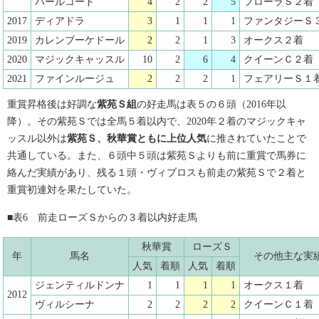
パールコード
4
2
2
5
フローラＳ２着
2017
ディアドラ
3
1
1
1
ファンタジーＳ
2019
カレンブーケドール
2
2
1
3
オークス２着
2020
マジックキャッスル
10
2
6
4
クイーンＣ２着
2021
ファインルージュ
2
2
2
1
フェアリーＳ１
重賞昇格後は好調な
紫苑Ｓ組
の好走馬は表５の６頭（2016年以
降）。その紫苑Ｓでは全馬５着以内で、2020年２着のマジックキャ
ッスル以外は
紫苑Ｓ、秋華賞ともに上位人気
に推されていたことで
共通している。また、６頭中５頭は紫苑Ｓよりも前に重賞で馬券に
絡んだ実績があり、残る１頭・ヴィブロスも前走の紫苑Ｓで２着と
重賞初連対を果たしていた。
■表6 前走ローズＳからの３着以内好走馬
秋華賞
ローズＳ
年
馬名
その他主な実
人気
着順
人気
着順
ジェンティルドンナ
1
1
1
1
オークス１着
2012
ヴィルシーナ
2
2
2
2
クイーンＣ１着