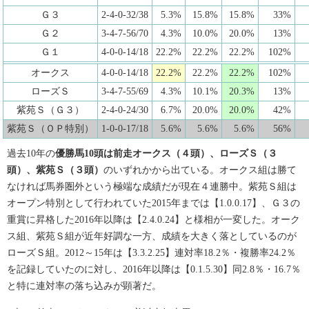
Ｇ３
2-4-0-32/38
5.3%
15.8%
15.8%
33%
Ｇ２
3-4-7-56/70
4.3%
10.0%
20.0%
13%
Ｇ１
4-0-0-14/18
22.2%
22.2%
22.2%
102%
オークス
4-0-0-14/18
22.2%
22.2%
22.2%
102%
ローズＳ
3-4-7-55/69
4.3%
10.1%
20.3%
13%
紫苑Ｓ（Ｇ３）
2-4-0-24/30
6.7%
20.0%
20.0%
42%
紫苑Ｓ（ＯＰ特別）
1-0-0-17/18
5.6%
5.6%
5.6%
56%
過去10年の
優勝馬10頭は前走オークス（４頭）、ローズＳ（３
頭）、紫苑Ｓ（３頭）
のいずれかから出ている。オークス組は勝て
なければ馬券圏外という極端な成績だが現在４連勝中。紫苑Ｓ組は
オープン特別として行われていた2015年までは【1.0.0.17】、Ｇ３の
重賞に昇格した2016年以降は【2.4.0.24】と様相が一変した。オーク
ス組、紫苑Ｓ組が近年好調な一方、成績を大きく落としているのが
ローズＳ組。2012～15年は【3.3.2.25】連対率18.2％・複勝率24.2％
を記録していたのに対し、2016年以降は【0.1.5.30】同2.8％・16.7％
と特に連対率の落ち込みが顕著だ。