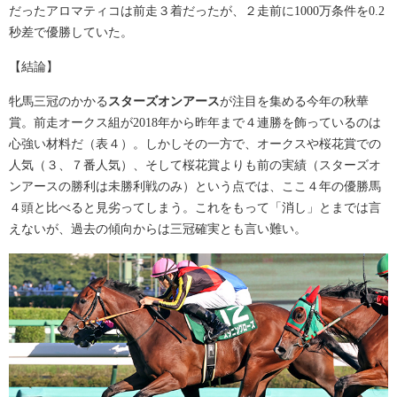
だったアロマティコは前走３着だったが、２走前に1000万条件を0.2
秒差で優勝していた。
【結論】
牝馬三冠のかかる
スターズオンアース
が注目を集める今年の秋華
賞。前走オークス組が2018年から昨年まで４連勝を飾っているのは
心強い材料だ（表４）。しかしその一方で、オークスや桜花賞での
人気（３、７番人気）、そして桜花賞よりも前の実績（スターズオ
ンアースの勝利は未勝利戦のみ）という点では、ここ４年の優勝馬
４頭と比べると見劣ってしまう。これをもって「消し」とまでは言
えないが、過去の傾向からは三冠確実とも言い難い。