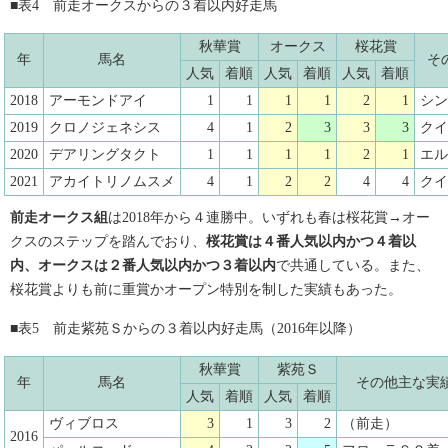
■表4 前走オークスからの３着以内好走馬
秋華賞
オークス
桜花賞
年
馬名
そ
人気
着順
人気
着順
人気
着順
2018
アーモンドアイ
1
1
1
1
2
1
シン
2019
クロノジェネシス
4
1
2
3
3
3
クイ
2020
デアリングタクト
1
1
1
1
2
1
エル
2021
アカイトリノムスメ
4
1
2
2
4
4
クイ
前走オークス組
は2018年から４連勝中。いずれも春は桜花賞→オー
クスのステップを踏んでおり、
桜花賞は４番人気以内かつ４着以
内、オークスは２番人気以内かつ３着以内
で共通している。また、
桜花賞よりも前に重賞かオープン特別を制した実績もあった。
■表5 前走紫苑Ｓからの３着以内好走馬（2016年以降）
秋華賞
紫苑Ｓ
年
馬名
その他主な実
人気
着順
人気
着順
ヴィブロス
3
1
3
2
（前走）
2016