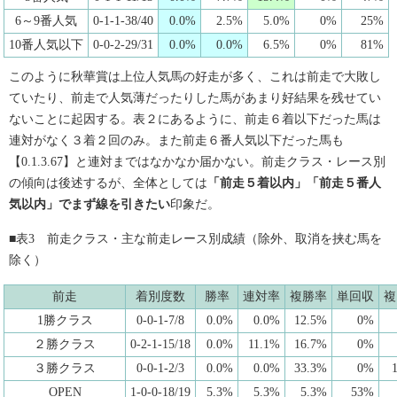
6～9番人気
0-1-1-38/40
0.0%
2.5%
5.0%
0%
25%
10番人気以下
0-0-2-29/31
0.0%
0.0%
6.5%
0%
81%
このように秋華賞は上位人気馬の好走が多く、これは前走で大敗し
ていたり、前走で人気薄だったりした馬があまり好結果を残せてい
ないことに起因する。表２にあるように、前走６着以下だった馬は
連対がなく３着２回のみ。また前走６番人気以下だった馬も
【0.1.3.67】と連対まではなかなか届かない。前走クラス・レース別
の傾向は後述するが、全体としては
「前走５着以内」「前走５番人
気以内」でまず線を引きたい
印象だ。
■表3 前走クラス・主な前走レース別成績（除外、取消を挟む馬を
除く）
前走
着別度数
勝率
連対率
複勝率
単回収
複
1勝クラス
0-0-1-7/8
0.0%
0.0%
12.5%
0%
２勝クラス
0-2-1-15/18
0.0%
11.1%
16.7%
0%
３勝クラス
0-0-1-2/3
0.0%
0.0%
33.3%
0%
OPEN
1-0-0-18/19
5.3%
5.3%
5.3%
53%