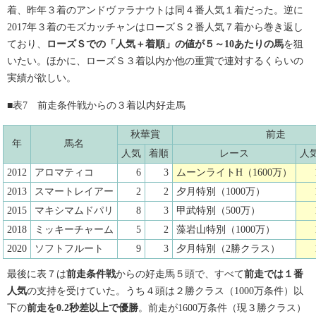
着、昨年３着のアンドヴァラナウトは同４番人気１着だった。逆に
2017年３着のモズカッチャンはローズＳ２番人気７着から巻き返し
ており、
ローズＳでの「人気＋着順」の値が５～10あたりの馬
を狙
いたい。ほかに、ローズＳ３着以内か他の重賞で連対するくらいの
実績が欲しい。
■表7 前走条件戦からの３着以内好走馬
秋華賞
前走
年
馬名
人気
着順
レース
人
2012
アロマティコ
6
3
ムーンライトH（1600万）
2013
スマートレイアー
2
2
夕月特別（1000万）
2015
マキシマムドパリ
8
3
甲武特別（500万）
2018
ミッキーチャーム
5
2
藻岩山特別（1000万）
2020
ソフトフルート
9
3
夕月特別（2勝クラス）
最後に表７は
前走条件戦
からの好走馬５頭で、すべて
前走では１番
人気
の支持を受けていた。うち４頭は２勝クラス（1000万条件）以
下の
前走を0.2秒差以上で優勝
。前走が1600万条件（現３勝クラス）