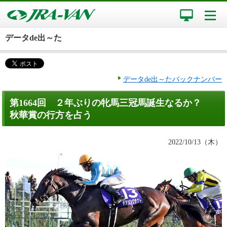
データde出～た
データde出～たバックナンバー
第1664回 ２年ぶりの牝馬三冠馬誕生なるか？
秋華賞の行方を占う
2022/10/13（木）