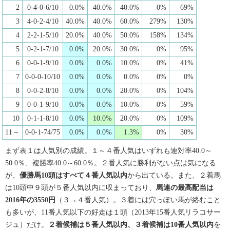
2
0-4-0-6/10
0.0%
40.0%
40.0%
0%
69%
3
4-0-2-4/10
40.0%
40.0%
60.0%
279%
130%
4
2-2-1-5/10
20.0%
40.0%
50.0%
158%
134%
5
0-2-1-7/10
0.0%
20.0%
30.0%
0%
95%
6
0-0-1-9/10
0.0%
0.0%
10.0%
0%
41%
7
0-0-0-10/10
0.0%
0.0%
0.0%
0%
0%
8
0-0-2-8/10
0.0%
0.0%
20.0%
0%
104%
9
0-0-1-9/10
0.0%
0.0%
10.0%
0%
59%
10
0-1-1-8/10
0.0%
10.0%
20.0%
0%
109%
11～
0-0-1-74/75
0.0%
0.0%
1.3%
0%
30%
まず表１は人気別の成績。１～４番人気はいずれも連対率40.0～
50.0％、複勝率40.0～60.0％。２番人気に勝利がない点は気になる
が、
優勝馬10頭はすべて４番人気以内
から出ている。また、２着馬
は10頭中９頭が５番人気以内に収まっており、
馬連の最高配当は
2016年の3550円
（３→４番人気）。３着には穴っぽい馬が絡むこと
も多いが、11番人気以下の好走は１頭（2013年15番人気リラコサー
ジュ）だけ。
２着候補は５番人気以内、３着候補は10番人気以内
を