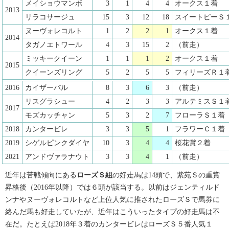
メイショウマンボ
3
1
4
4
オークス１着
2013
リラコサージュ
15
3
12
18
スイートピーＳ
ヌーヴォレコルト
1
2
2
1
オークス１着
2014
タガノエトワール
4
3
15
2
（前走）
ミッキークイーン
1
1
1
2
オークス１着
2015
クイーンズリング
5
2
5
5
フィリーズＲ１
2016
カイザーバル
8
3
6
3
（前走）
リスグラシュー
4
2
3
3
アルテミスＳ１
2017
モズカッチャン
5
3
2
7
フローラＳ１着
2018
カンタービレ
3
3
5
1
フラワーＣ１着
2019
シゲルピンクダイヤ
10
3
4
4
桜花賞２着
2021
アンドヴァラナウト
3
3
4
1
（前走）
近年は苦戦傾向にある
ローズＳ組
の好走馬は14頭で、紫苑Ｓの重賞
昇格後（2016年以降）では６頭が該当する。以前はジェンティルド
ンナやヌーヴォレコルトなど上位人気に推されたローズＳで馬券に
絡んだ馬も好走していたが、近年はこういったタイプの好走馬は不
在だ。たとえば2018年３着のカンタービレはローズＳ５番人気１