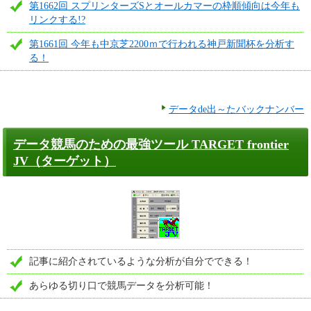
第1662回 スプリンターズSとオールカマーの枠順傾向は今年も
リンクする!?
第1661回 今年も中京芝2200ｍで行われる神戸新聞杯を分析す
る！
データde出～たバックナンバー
データ競馬のための最強ツール TARGET frontier
JV（ターゲット）
記事に紹介されているような分析が自分でできる！
あらゆる切り口で競馬データを分析可能！