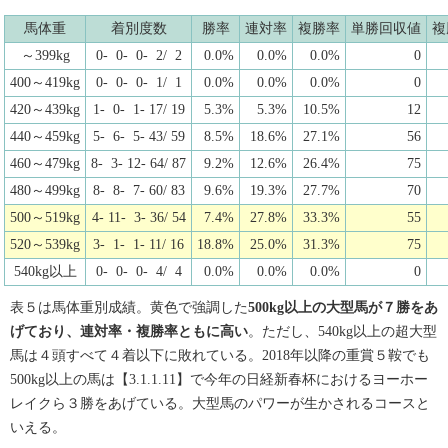
馬体重
着別度数
勝率
連対率
複勝率
単勝回収値
複
～399kg
0- 0- 0- 2/ 2
0.0%
0.0%
0.0%
0
400～419kg
0- 0- 0- 1/ 1
0.0%
0.0%
0.0%
0
420～439kg
1- 0- 1- 17/ 19
5.3%
5.3%
10.5%
12
440～459kg
5- 6- 5- 43/ 59
8.5%
18.6%
27.1%
56
460～479kg
8- 3- 12- 64/ 87
9.2%
12.6%
26.4%
75
480～499kg
8- 8- 7- 60/ 83
9.6%
19.3%
27.7%
70
500～519kg
4- 11- 3- 36/ 54
7.4%
27.8%
33.3%
55
520～539kg
3- 1- 1- 11/ 16
18.8%
25.0%
31.3%
75
540kg以上
0- 0- 0- 4/ 4
0.0%
0.0%
0.0%
0
表５は馬体重別成績。黄色で強調した
500kg以上の大型馬が７勝をあ
げており、連対率・複勝率ともに高い
。ただし、540kg以上の超大型
馬は４頭すべて４着以下に敗れている。2018年以降の重賞５鞍でも
500kg以上の馬は【3.1.1.11】で今年の日経新春杯におけるヨーホー
レイクら３勝をあげている。大型馬のパワーが生かされるコースと
いえる。