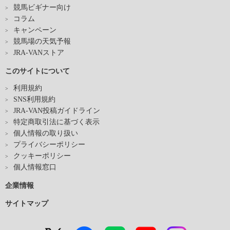
競馬ビギナー向け
コラム
キャンペーン
競馬場の天気予報
JRA-VANストア
このサイトについて
利用規約
SNS利用規約
JRA-VAN投稿ガイドライン
特定商取引法に基づく表示
個人情報の取り扱い
プライバシーポリシー
クッキーポリシー
個人情報窓口
企業情報
サイトマップ