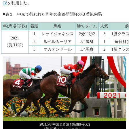
JV
を利用した。
■表１ 中京で行われた昨年の京都新聞杯の３着以内馬
年(馬場/頭数)
着順
馬名
勝ちタイム
人気
前
1
レッドジェネシス
2分11秒2
3
1勝クラス(
2021
2
ルペルカーリア
3/4馬身
1
毎日杯(芝
（良/11頭）
3
マカオンドール
3/4馬身
2
1勝クラス(
2021/5/8 中京11R 京都新聞杯(G2)