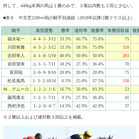
対して、440kg未満の馬は１勝のみで、３着以内数も２回と少ない。
■表６ 中京芝2200ｍ戦の騎手別成績（2018年以降/2勝クラス以上）
騎手
着別度数
勝率
連対率
複勝率
単勝回収値
複
福永祐一
4- 4- 1- 3/12
33.3%
66.7%
75.0%
75
川田将雅
4- 3- 2- 3/12
33.3%
58.3%
75.0%
110
吉田隼人
4- 1- 0- 5/10
40.0%
50.0%
50.0%
283
岩田望来
2- 1- 1- 7/11
18.2%
27.3%
36.4%
70
富田暁
2- 0- 0- 8/10
20.0%
20.0%
20.0%
75
松若風馬
1- 3- 2-10/16
6.3%
25.0%
37.5%
150
Ｍ．デムーロ
1- 2- 2- 1/ 6
16.7%
50.0%
83.3%
53
藤岡康太
1- 2- 1- 7/11
9.1%
27.3%
36.4%
41
西村淳也
1- 2- 0- 4/ 7
14.3%
42.9%
42.9%
37
※２勝以上および連対数３回以上を掲載。