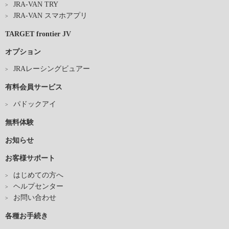
JRA-VAN TRY
JRA-VAN スマホアプリ
TARGET frontier JV
オプション
JRAレーシングビュアー
有料会員サービス
パドックアイ
無料体験
お知らせ
お客様サポート
はじめての方へ
ヘルプセンター
お問い合わせ
各種お手続き