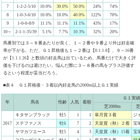
7
1-2-2-5/10
10.0%
30.0%
50.0%
24%
74%
8
1-0-3-6/10
10.0%
10.0%
40.0%
122%
70%
9
1-0-0-8/9
11.1%
11.1%
11.1%
43%
17%
10～
2-1-1-35/39
5.1%
7.7%
10.3%
32%
20%
馬番別では３～８番あたりが良く、１～２番や９番より外は好走確
率が下がる。ただ、Ｇ１昇格後も１～２番は【0.1.1.8】、９～16番
が【1.1.1.26】と数頭の好走馬は出ているため、馬番だけで大きく評
価を下げるのは避けたい。悩んだ際に３～８番の馬をプラス評価す
るという程度が妥当だろう。
■表４ Ｇ１昇格後・３着以内好走馬の2000m以上Ｇ１実績
Ｇ１実
年
馬名
性齢
人気
着順
芝2000m
芝
キタサンブラック
牡5
1
1
皐月賞３着
ジ
2017
ステファノス
牡6
7
2
天皇賞（秋）２着
宝
ヤマカツエース
牡5
4
3
天皇賞（秋）15着
宝