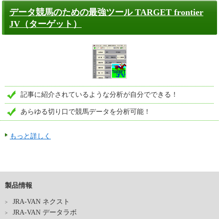
データ競馬のための最強ツール TARGET frontier
JV（ターゲット）
記事に紹介されているような分析が自分でできる！
あらゆる切り口で競馬データを分析可能！
もっと詳しく
製品情報
JRA-VAN ネクスト
JRA-VAN データラボ