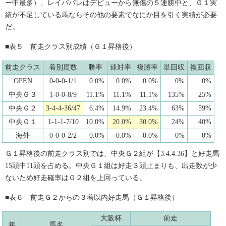
ー中最多）、レイパパレはデビューから無傷の５連勝中と、Ｇ１実
績が不足している馬ならその他の要素でなにか目を引く実績が必要
だ。
■表５ 前走クラス別成績（Ｇ１昇格後）
前走クラス
着別度数
勝率
連対率
複勝率
単回収
複回収
OPEN
0-0-0-1/1
0.0%
0.0%
0.0%
0%
0%
中央Ｇ３
1-0-0-8/9
11.1%
11.1%
11.1%
135%
25%
中央Ｇ２
3-4-4-36/47
6.4%
14.9%
23.4%
63%
59%
中央Ｇ１
1-1-1-7/10
10.0%
20.0%
30.0%
24%
40%
海外
0-0-0-2/2
0.0%
0.0%
0.0%
0%
0%
Ｇ１昇格後の前走クラス別では、中央Ｇ２組が【3.4.4.36】と好走馬
15頭中11頭を占める。中央Ｇ１組は好走３頭止まりも、出走数が少
ないため好走確率はＧ２組を上回っている。
■表６ 前走Ｇ２からの３着以内好走馬（Ｇ１昇格後）
大阪杯
前走
年
馬名