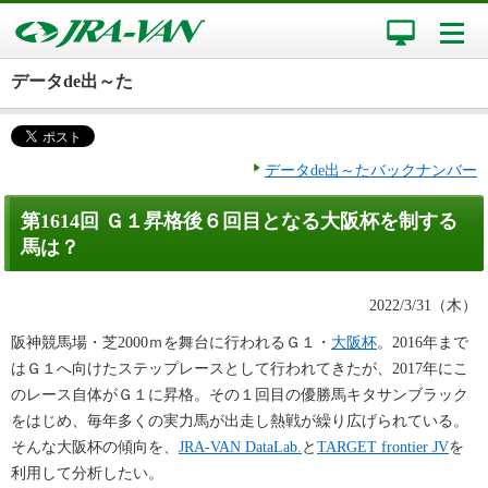
データde出～た
データde出～たバックナンバー
第1614回 Ｇ１昇格後６回目となる大阪杯を制する
馬は？
2022/3/31（木）
阪神競馬場・芝2000ｍを舞台に行われるＧ１・
大阪杯
。2016年まで
はＧ１へ向けたステップレースとして行われてきたが、2017年にこ
のレース自体がＧ１に昇格。その１回目の優勝馬キタサンブラック
をはじめ、毎年多くの実力馬が出走し熱戦が繰り広げられている。
そんな大阪杯の傾向を、
JRA-VAN DataLab.
と
TARGET frontier JV
を
利用して分析したい。