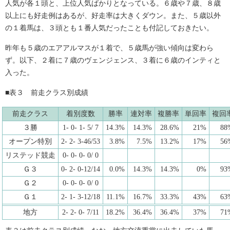
人気が各１頭と、上位人気ばかりとなっている。６歳や７歳、８歳
以上にも好走例はあるが、好走率は大きくダウン。また、５歳以外
の１着馬は、３頭とも１番人気だったことも付記しておきたい。
昨年も５歳のエアアルマスが１着で、５歳馬が強い傾向は変わら
ず。以下、２着に７歳のヴェンジェンス、３着に６歳のインティと
入った。
■表３ 前走クラス別成績
前走クラス
着別度数
勝率
連対率
複勝率
単回率
複回
３勝
1- 0- 1- 5/ 7
14.3%
14.3%
28.6%
21%
88
オープン特別
2- 2- 3-46/53
3.8%
7.5%
13.2%
17%
56
リステッド競走
0- 0- 0- 0/ 0
Ｇ３
0- 2- 0-12/14
0.0%
14.3%
14.3%
0%
93
Ｇ２
0- 0- 0- 0/ 0
Ｇ１
2- 1- 3-12/18
11.1%
16.7%
33.3%
43%
63
地方
2- 2- 0- 7/11
18.2%
36.4%
36.4%
37%
71