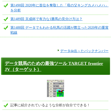
第1490回 2020年に首位を奪取した「母の父キングカメハメハ」
を分析
第1489回 京成杯で有力な1勝馬の見分け方は？
第1488回 データでもわかる牝馬の活躍が際立った2020年の重賞
戦線
データde出～たバックナンバー
データ競馬のための最強ツール TARGET frontier
JV（ターゲット）
記事に紹介されているような分析が自分でできる！