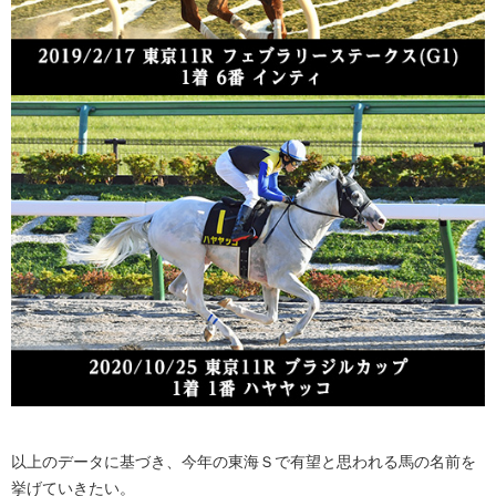
以上のデータに基づき、今年の東海Ｓで有望と思われる馬の名前を
挙げていきたい。