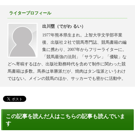
ライタープロフィール
出川塁（でがわ るい）
1977年熊本県生まれ。上智大学文学部卒業
後、出版社２社で競馬専門誌、競馬書籍の編
集に携わり、2007年からフリーライターに。
「競馬最強の法則」「サラブレ」「優駿」な
どへ寄稿するほか、出版社勤務時代を含めて制作に関わった競
馬書籍は多数。馬券は単勝派だが、焼肉はタン塩派というわけ
ではない。メインの競馬のほか、サッカーでも密かに活動中。
この記事を読んだ人はこちらの記事も読んでいま
す