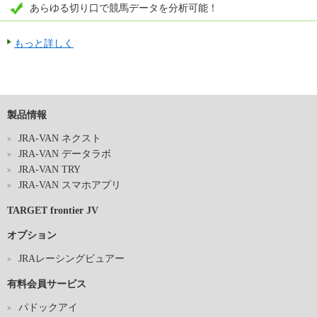
あらゆる切り口で競馬データを分析可能！
もっと詳しく
製品情報
JRA-VAN ネクスト
JRA-VAN データラボ
JRA-VAN TRY
JRA-VAN スマホアプリ
TARGET frontier JV
オプション
JRAレーシングビュアー
有料会員サービス
パドックアイ