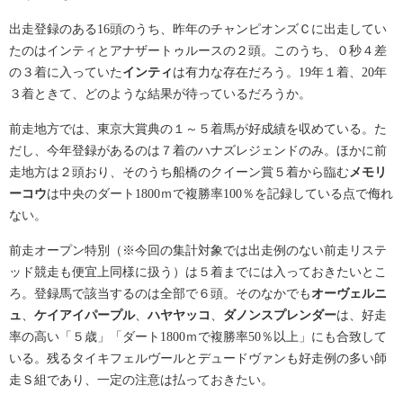
出走登録のある16頭のうち、昨年のチャンピオンズＣに出走してい
たのはインティとアナザートゥルースの２頭。このうち、０秒４差
の３着に入っていた
インティ
は有力な存在だろう。19年１着、20年
３着ときて、どのような結果が待っているだろうか。
前走地方では、東京大賞典の１～５着馬が好成績を収めている。た
だし、今年登録があるのは７着のハナズレジェンドのみ。ほかに前
走地方は２頭おり、そのうち船橋のクイーン賞５着から臨む
メモリ
ーコウ
は中央のダート1800ｍで複勝率100％を記録している点で侮れ
ない。
前走オープン特別（※今回の集計対象では出走例のない前走リステ
ッド競走も便宜上同様に扱う）は５着までには入っておきたいとこ
ろ。登録馬で該当するのは全部で６頭。そのなかでも
オーヴェルニ
ュ
、
ケイアイパープル
、
ハヤヤッコ
、
ダノンスプレンダー
は、好走
率の高い「５歳」「ダート1800ｍで複勝率50％以上」にも合致して
いる。残るタイキフェルヴールとデュードヴァンも好走例の多い師
走Ｓ組であり、一定の注意は払っておきたい。