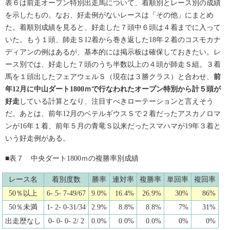
表６は前走オープン特別出走馬について、着順別とレース別の成績
を示したもの。なお、好走例がないレースは「その他」にまとめ
た。着順別成績を見ると、好走した７頭中６頭は４着までに入って
いた。もう１頭、師走Ｓ12着から巻き返した18年２着のコスモカナ
ディアンの例はあるが、基本的には掲示板は確保しておきたい。レ
ース別では、好走した７頭のうち半数以上の４頭が師走Ｓ組。３着
馬を１頭出したフェアウェルＳ（現在は３勝クラス）と合わせ、
前
年12月に中山ダート1800ｍで行なわれたオープン特別から計５頭が
好走
している計算となり、注目すべきローテーションと言えそう
だ。あとは、前年12月のベテルギウスＳで２着だったアスカノロマ
ンが16年１着、前年５月の青竜Ｓ以来だったスマハマが19年３着と
いう好走例がある。
■表７ 中央ダート1800ｍの複勝率別成績
レース名
着別度数
勝率
連対率
複勝率
単回率
複回率
50％以上
6- 5- 7-49/67
9.0%
16.4%
26.9%
30%
86%
50％未満
1- 2- 0-31/34
2.9%
8.8%
8.8%
7%
31%
出走歴なし
0- 0- 0- 2/ 2
0.0%
0.0%
0.0%
0%
0%