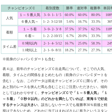
チャンピオンズＣ
着別度数
勝率
連対率
複勝率
単回
１～５番人気
3- 0- 1- 1/ 5
60.0%
60.0%
80.0%
108
人気
６番人気～
1- 2- 3-12/18
5.6%
16.7%
33.3%
36
１～５着
3- 0- 2- 3/ 8
37.5%
37.5%
62.5%
118
着順
６着～
1- 2- 2-10/15
6.7%
20.0%
33.3%
16
0.9秒以内
2- 1- 4- 5/12
16.7%
25.0%
58.3%
24
タイム差
1.0秒以上
2- 1- 0- 8/11
18.2%
27.3%
27.3%
82
※前身のジャパンＣダートも含む
表４は、前年のチャンピオンズＣ出走馬について、そこでの人気、
着順、タイムとの関係をまとめたもの（前身のジャパンＣダートを
含む）。なお、このデータは前走チャンピオンズＣに限らず、その
あと別のレースを挟んだ馬も含むことにご注意いただきたい。傾向
としてはわかりやすく、
チャンピオンズＣで「１～５番人気」「１
～５着」「０秒９以内」のどれかを満たしていれば、東海Ｓで好走
するチャンスは大きい
。該当しないケースでも複勝率30％前後と軽
視はできないため、どれかに当てはまればさらに有力というスタン