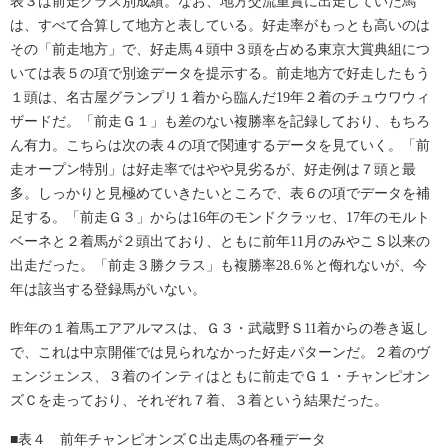
表３は前走クラス別成績。なお、地方交流重賞に出走していた馬
は、すべて合算して地方と表している。好走率がもっとも高いのは
その「前走地方」で、好走馬４頭中３頭を占める東京大賞典組につ
いては表５の項で別途データを提示する。前走地方で好走したもう
１頭は、名古屋グランプリ１着から臨んだ19年２着のチュウワウィ
ザードだ。「前走Ｇ１」も差のない複勝率を記録しており、もちろ
ん有力。こちらは次の表４の項で関連するデータを見ていく。「前
走オープン特別」は好走率ではやや見劣るが、好走例は７頭と最
多。しっかりと見極めていきたいところで、表６の項でデータを補
足する。「前走Ｇ３」からは16年のモンドクラッセ、17年のモルト
ベーネと２着馬が２頭出ており、ともに前年11月のみやこＳ以来の
出走だった。「前走３勝クラス」も複勝率28.6％と侮れないが、今
年は該当する登録馬がいない。
昨年の１着馬エアアルマスは、Ｇ３・武蔵野Ｓ11着からの巻き返し
で、これは中京開催では見られなかった好走パターンだ。２着のヴ
ェンジェンス、３着のインティはともに前走でＧ１・チャンピオン
ズＣを走っており、それぞれ７着、３着という結果だった。
■表４ 前年チャンピオンズＣ出走馬の各種データ