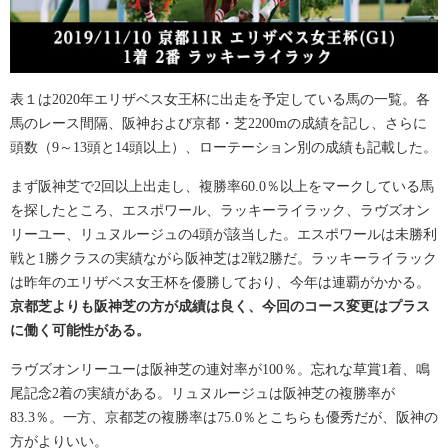
表１は2020年エリザベス女王杯に出走を予定している馬の一覧。各
馬のレース間隔、阪神および京都・芝2200mの成績を記し、さらに
頭数（9～13頭と14頭以上）、ローテーション別の成績も記載した。
まず阪神芝で2回以上出走し、複勝率60.0％以上をマークしている馬
を探したところ、エスポワール、ラッキーライラック、ラヴズオン
リーユー、リュヌルージュの4頭が該当した。エスポワールは未勝利
戦と1勝クラスの実績ながら阪神芝は2戦2勝だ。ラッキーライラック
は昨年のエリザベス女王杯を優勝しており、今年は連覇がかかる。
京都芝よりも阪神芝の方が成績は良く、今回のコース変更はプラス
に働く可能性がある。
ラヴズオンリーユーは阪神芝の連対率が100％。忘れな草賞1着、鳴
尾記念2着の実績がある。リュヌルージュは阪神芝の複勝率が
83.3％。一方、京都芝の複勝率は75.0％とこちらも優秀だが、阪神の
方がよりいい。