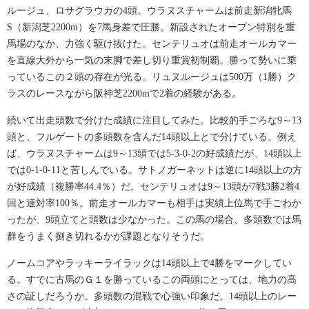
ルージュ、ロサグラウカの4頭。ウラヌスチャームは前走新潟牝馬
S（新潟芝2200m）を7馬身差で圧勝。新設されたオープン特別を重
馬場のなか、力強く駆け抜けた。センテリュオは前走オールカマー
を直線大外から一気の末脚で差し切り重賞初制覇。勝って勢いに乗
っているこの２頭の存在が光る。リュヌルージュは500万（1勝）ク
ラスのレースながら阪神芝2200mで2着の経験がある。
続いて出走頭数で分けた成績に注目してみた。比較的手ごろな9～13
頭と、フルゲートの多頭数を含んだ14頭以上とで分けている。例え
ば、ウラヌスチャームは9～13頭では5-3-0-2の好成績だが、14頭以上
では0-1-0-11と苦しんでいる。サトノガーネットは逆に14頭以上の方
が好成績（複勝率44.4％）だ。センテリュオは9～13頭が7戦3勝2着4
回と連対率100％。前走オールカマーも相手は実績上位馬で手ごわか
ったが、9頭立てと頭数は少なかった。この馬の場合、多頭数では馬
群をうまく捌き切れるかが課題となりそうだ。
ノームコアやラッキーライラックは14頭以上で4勝をマークしてい
る。すでに古馬のＧ１を勝っているこの両頭にとっては、地力の高
さの証しだろうか。多頭数の混戦で心強い印象だ。14頭以上のレー