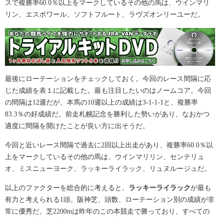
スで複勝率60.0％以上をマークしているその他の馬は、ウインマリ
リン、エスポワール、ソフトフルート、ラヴズオンリーユーだ。
最後にローテーションをチェックしておく。今回のレース間隔に応
じた成績を表１に記載した。最も注目したいのはノームコア。今回
の間隔は12週だが、本馬の10週以上の成績は3-1-1-1と、複勝率
83.3％の好成績だ。前走札幌記念を勝利した勢いがあり、なおかつ
適度に間隔を開けたことが良い方に出そうだ。
今回と近いレース間隔で過去に2回以上出走があり、複勝率60.0％以
上をマークしているその他の馬は、ウインマリリン、センテリュ
オ、ミスニューヨーク、ラッキーライラック、リュヌルージュだ。
以上のファクターを総合的に考えると、
ラッキーライラック
が最も
有力と考えられる1頭。阪神芝、頭数、ローテーション別の成績が非
常に優秀だ。芝2200mは昨年のこの本競走で勝っており、すべての