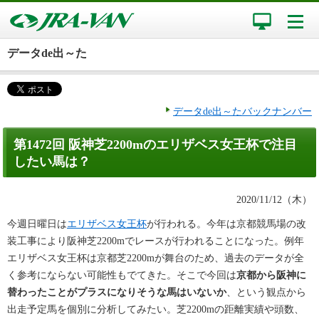
データde出～た
データde出～たバックナンバー
第1472回 阪神芝2200mのエリザベス女王杯で注目
したい馬は？
2020/11/12（木）
今週日曜日は
エリザベス女王杯
が行われる。今年は京都競馬場の改
装工事により阪神芝2200mでレースが行われることになった。例年
エリザベス女王杯は京都芝2200mが舞台のため、過去のデータが全
く参考にならない可能性もでてきた。そこで今回は
京都から阪神に
替わったことがプラスになりそうな馬はいないか
、という観点から
出走予定馬を個別に分析してみたい。芝2200mの距離実績や頭数、