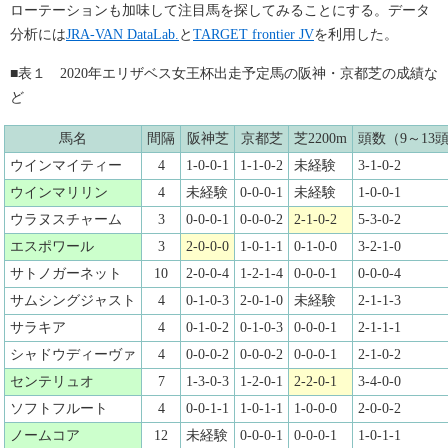
ローテーションも加味して注目馬を探してみることにする。データ
分析には
JRA-VAN DataLab.
と
TARGET frontier JV
を利用した。
■表１ 2020年エリザベス女王杯出走予定馬の阪神・京都芝の成績な
ど
馬名
間隔
阪神芝
京都芝
芝2200m
頭数（9～13
ウインマイティー
4
1-0-0-1
1-1-0-2
未経験
3-1-0-2
ウインマリリン
4
未経験
0-0-0-1
未経験
1-0-0-1
ウラヌスチャーム
3
0-0-0-1
0-0-0-2
2-1-0-2
5-3-0-2
エスポワール
3
2-0-0-0
1-0-1-1
0-1-0-0
3-2-1-0
サトノガーネット
10
2-0-0-4
1-2-1-4
0-0-0-1
0-0-0-4
サムシングジャスト
4
0-1-0-3
2-0-1-0
未経験
2-1-1-3
サラキア
4
0-1-0-2
0-1-0-3
0-0-0-1
2-1-1-1
シャドウディーヴァ
4
0-0-0-2
0-0-0-2
0-0-0-1
2-1-0-2
センテリュオ
7
1-3-0-3
1-2-0-1
2-2-0-1
3-4-0-0
ソフトフルート
4
0-0-1-1
1-0-1-1
1-0-0-0
2-0-0-2
ノームコア
12
未経験
0-0-0-1
0-0-0-1
1-0-1-1