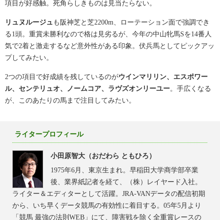
項目が好感触。死角らしきものは見当たらない。
リュヌルージュ
も阪神芝と芝2200m、ローテーション面で強調でき
る1頭。重賞未勝利なので格は見劣るが、今年の中山牝馬Sを14番人
気で2着と激走するなど意外性がある印象。伏兵馬としてピックアッ
プしてみたい。
2つの項目で好成績を残しているのが
ウインマリリン、エスポワー
ル、センテリュオ、ノームコア、ラヴズオンリーユー
。手広くなる
が、このあたりの馬まで注目してみたい。
ライタープロフィール
小田原智大（おだわら ともひろ）
1975年6月、東京生まれ。早稲田大学商学部卒業
後、業界紙記者を経て、（株）レイヤード入社。
ライター＆エディターとして活躍。JRA-VANデータの配信初期
から、いち早くデータ競馬の有効性に着目する。05年5月より
「競馬 最強の法則WEB」にて、障害戦を除く全重賞レースの