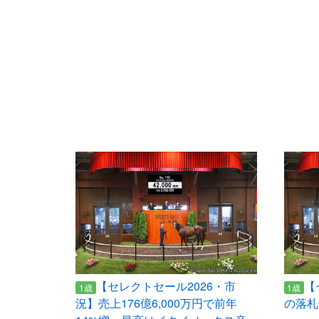
【セレクトセール2026・市
【
1歳
1歳
況】売上176億6,000万円で前年
の落札