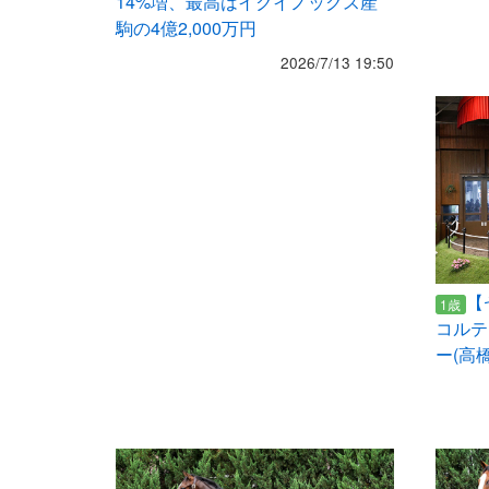
14%増、最高はイクイノックス産
駒の4億2,000万円
2026/7/13 19:50
【
1歳
コルテ
ー(高