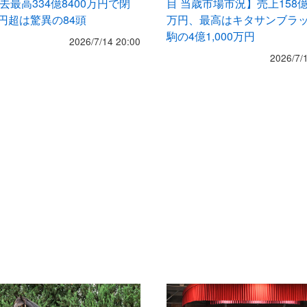
去最高334億8400万円で閉
目 当歳市場市況】売上158億2
億円超は驚異の84頭
万円、最高はキタサンブラ
駒の4億1,000万円
2026/7/14 20:00
2026/7/