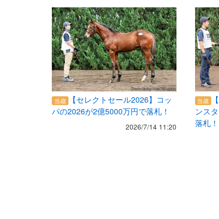
【セレクトセール2026】コッ
【
当歳
当歳
パの2026が2億5000万円で落札！
ンスタ
落札！
2026/7/14 11:20