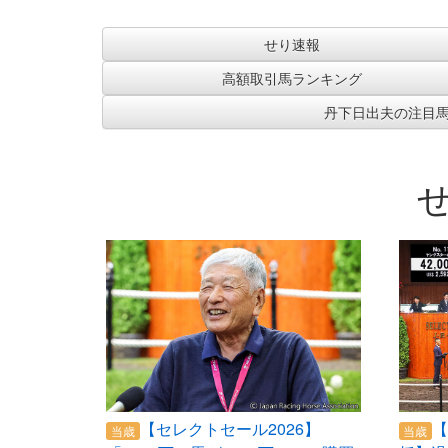
せり速報
高額取引馬ランキング
丹下日出夫の注目
【セレクトセール2026】
【
当歳
当歳