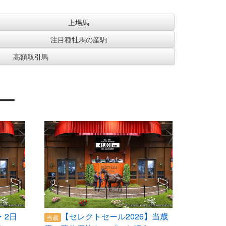
上場馬
注目種牡馬の産駒
高額取引馬
ー
・2日
【セレクトセール2026】当歳
当歳