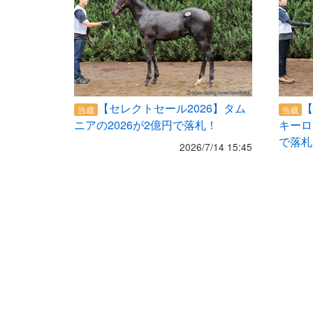
【セレクトセール2026】タム
【
当歳
当歳
ニアの2026が2億円で落札！
キーロ
で落札
2026/7/14 15:45