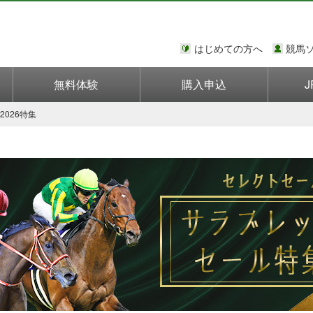
はじめての方へ
競馬
無料体験
購入申込
J
026特集