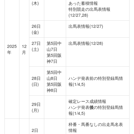
(木)
あった蓄積情報
特別競走の出馬表情報
(12/27,28)
26日
出馬表情報(12/27)
(金)
27日
第5回中
出馬表情報(12/28)
2025
12
(土)
山7日
年
月
第5回阪
神7日
第5回中
28日
山8日
ハンデ発表前の特別登録馬情
(日)
第5回阪
報(1/4,5)
神8日
確定レース成績情報
29日
ハンデ発表
後
の特別登録馬情
(月)
報(1/4,5)
枠番・馬番なしの出走馬名表
2日
情報